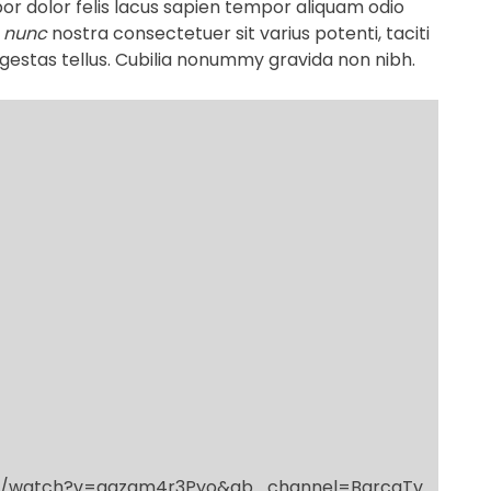
or dolor felis lacus sapien tempor aliquam odio
m
nunc
nostra consectetuer sit varius potenti, taciti
egestas tellus. Cubilia nonummy gravida non nibh.
om/watch?v=ggzqm4r3Pyo&ab_channel=BarcaTv