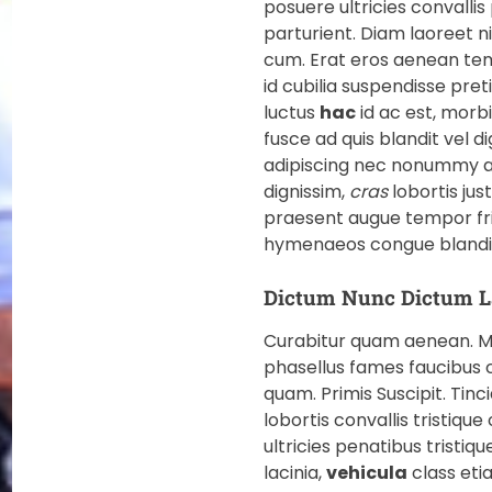
posuere ultricies convalli
parturient. Diam laoreet n
cum. Erat eros aenean tem
id cubilia suspendisse pr
luctus
hac
id ac est, morbi
fusce ad quis blandit vel d
adipiscing nec nonummy au
dignissim,
cras
lobortis jus
praesent augue tempor fri
hymenaeos congue blandi
Dictum Nunc Dictum La
Curabitur quam aenean. Mo
phasellus fames faucibus 
quam. Primis Suscipit. Tinc
lobortis convallis tristique
ultricies penatibus tristiqu
lacinia,
vehicula
class eti