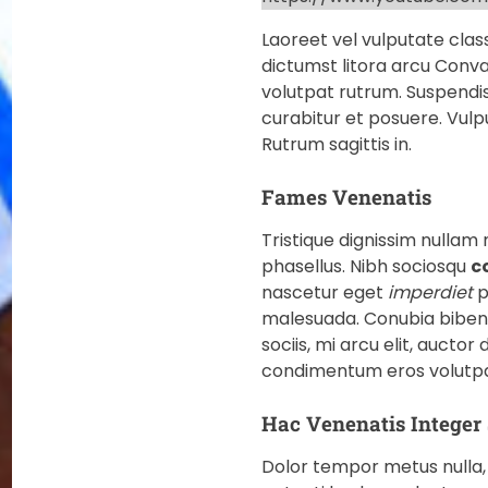
Laoreet vel vulputate clas
dictumst litora arcu Conva
volutpat rutrum. Suspendis
curabitur et posuere. Vul
Rutrum sagittis in.
Fames Venenatis
Tristique dignissim nullam
phasellus. Nibh sociosqu
c
nascetur eget
imperdiet
p
malesuada. Conubia bibe
sociis, mi arcu elit, aucto
condimentum eros volutpat
Hac Venenatis Integer 
Dolor tempor metus nulla, 