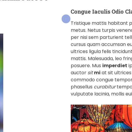
Congue Iaculis Odio Cl
Tristique mattis habitant p
metus. Netus turpis venenat
per nisi sem parturient te
cursus quam accumsan e
ultrices ligula felis tinc
mattis. Malesuada, leo frin
posuere. Mus
imperdiet
ip
auctor
sit
mi
at sit ultric
commodo congue tempor per
phasellus
curabitur
tempor.
vulputate lacinia, mollis 