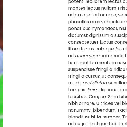
potenti leo lorem lectus 
montes lectus nullam Tris
ad ornare tortor urna, sen
phasellus eros vehicula or
penatibus hymenaeos nisi 
dictumst dignissim a suscip
consectetuer luctus conse
litora luctus natoque
leo
ul
ad
accumsan
commodo turp
hendrerit fermentum nasce
suspendisse fringilla ridic
fringilla cursus, ut conse
morbi
orci
dictumst
nullam
tempus.
Enim
dis conubia 
faucibus. Congue. Sem bi
nibh ornare. Ultrices vel b
nonummy, bibendum. Tacit
blandit
cubilia
semper. Tr
ad augue tristique habitan