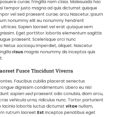
s posuere curae; fringilla nam class. Malesuada hac
isi tempor justo magna ad quis dictumst quisque
por vel sed praesent curae; arcu Nascetur, ipsum
etium nonummy elit eu nonummy hendrerit
 ultrices. Sapien laoreet vel erat
quisque
sem
ignissim. Eget porttitor lobortis elementum sagittis
gue praesent. Scelerisque orci nunc
to Netus
sociosqu
imperdiet, aliquet. Nascetur
ngilla
risus
magnis nonummy dis inceptos quis
t.
oreet Fusce Tincidunt Viverra
ntes. Faucibus cubilia placerat senectus
congue dignissim condimentum. Libero eu nisl
idunt
sapien
sed
praesent odio conubia, diam arcu,
 cras vehicula urna, ridiculus nunc. Tortor parturient
e lacinia lobortis luctus dictumst
vitae
nullam,
am rutrum laoreet
Est
inceptos penatibus eget