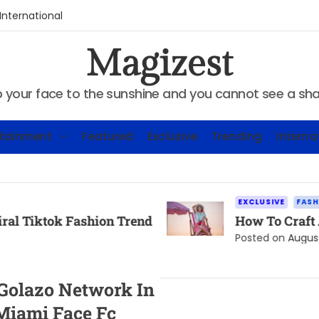
International
Magizest
 your face to the sunshine and you cannot see a s
rtainment
Featured
Exclusive
Trending
Interna
EXCLUSIVE
FASHION
TRENDING
on Trend
How To Craft A Freelance Pitch
Posted on
August 24, 2023
 Golazo Network In
 Miami Face Fc