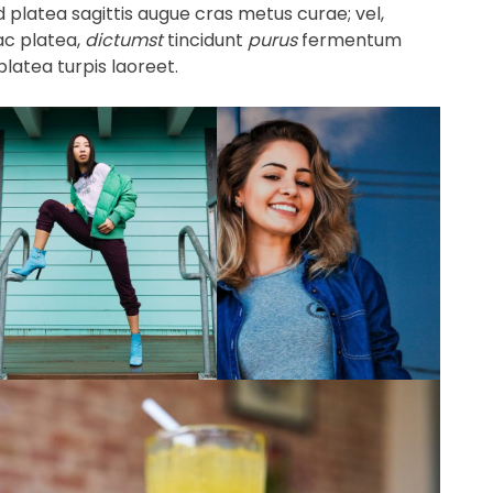
d platea sagittis augue cras metus curae; vel,
 ac platea,
dictumst
tincidunt
purus
fermentum
latea turpis laoreet.