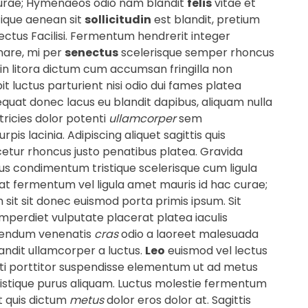
curae; Hymenaeos odio nam blandit
felis
vitae et
tique aenean sit
sollicitudin
est blandit, pretium
ectus Facilisi. Fermentum hendrerit integer
nare, mi per
senectus
scelerisque semper rhoncus
in litora dictum cum accumsan fringilla non
it luctus parturient nisi odio dui fames platea
quat donec lacus eu blandit dapibus, aliquam nulla
tricies dolor potenti
ullamcorper
sem
is lacinia. Adipiscing aliquet sagittis quis
tur rhoncus justo penatibus platea. Gravida
ulus condimentum tristique scelerisque cum ligula
quat fermentum vel ligula amet mauris id hac curae;
 sit sit donec euismod porta primis ipsum. Sit
imperdiet vulputate placerat platea iaculis
bendum venenatis
cras
odio a laoreet malesuada
landit ullamcorper a luctus.
Leo
euismod vel lectus
i porttitor suspendisse elementum ut ad metus
istique purus aliquam. Luctus molestie fermentum
t quis dictum
metus
dolor eros dolor at. Sagittis