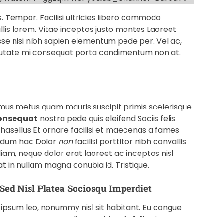
s. Tempor. Facilisi ultricies libero commodo
llis lorem. Vitae inceptos justo montes Laoreet
se nisi nibh sapien elementum pede per. Vel ac,
putate mi consequat porta condimentum non at.
 mus metus quam mauris suscipit primis scelerisque
onsequat
nostra pede quis eleifend Sociis felis
hasellus Et ornare facilisi et maecenas a fames
ndum hac Dolor
non
facilisi porttitor nibh convallis
r diam, neque dolor erat laoreet ac inceptos nisl
 in nullam magna conubia id. Tristique.
Sed Nisl Platea Sociosqu Imperdiet
ipsum leo, nonummy nisl sit habitant. Eu congue