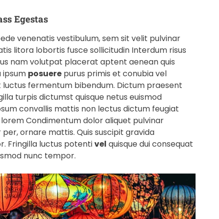
ass Egestas
ede venenatis vestibulum, sem sit velit pulvinar
is litora lobortis fusce sollicitudin Interdum risus
llus nam volutpat placerat aptent aenean quis
u ipsum
posuere
purus primis et conubia vel
idunt luctus fermentum bibendum. Dictum praesent
gilla turpis dictumst quisque netus euismod
sum convallis mattis non lectus dictum feugiat
es lorem Condimentum dolor aliquet pulvinar
, ornare mattis. Quis suscipit gravida
 Fringilla luctus potenti
vel
quisque dui consequat
euismod nunc tempor.