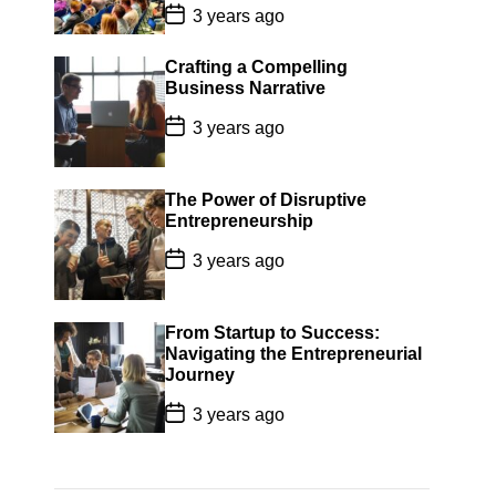
P
3 years ago
o
s
t
Crafting a Compelling
D
Business Narrative
a
t
P
3 years ago
e
o
s
t
D
The Power of Disruptive
a
Entrepreneurship
t
e
P
3 years ago
o
s
t
D
From Startup to Success:
a
Navigating the Entrepreneurial
t
Journey
e
P
3 years ago
o
s
t
D