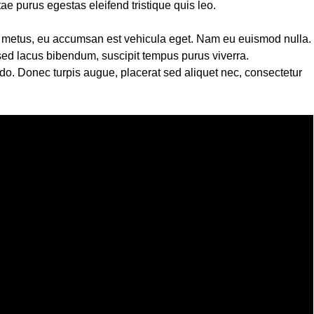
ae purus egestas eleifend tristique quis leo.
m metus, eu accumsan est vehicula eget. Nam eu euismod nulla.
ed lacus bibendum, suscipit tempus purus viverra.
. Donec turpis augue, placerat sed aliquet nec, consectetur