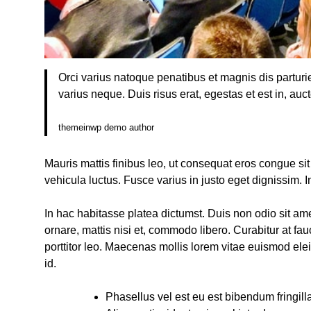
Orci varius natoque penatibus et magnis dis parturie
varius neque. Duis risus erat, egestas et est in, auc
themeinwp demo author
Mauris mattis finibus leo, ut consequat eros congue si
vehicula luctus. Fusce varius in justo eget dignissim. 
In hac habitasse platea dictumst. Duis non odio sit amet 
ornare, mattis nisi et, commodo libero. Curabitur at fau
porttitor leo. Maecenas mollis lorem vitae euismod elei
id.
Phasellus vel est eu est bibendum fringill