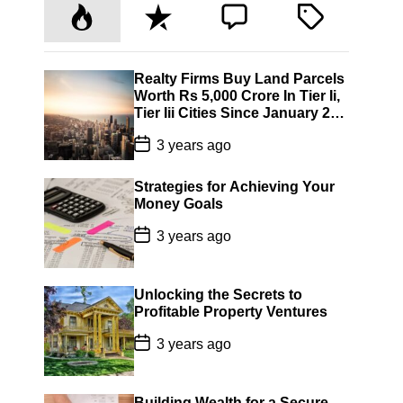
P
R
C
T
o
e
o
a
p
c
m
g
u
e
m
g
Realty Firms Buy Land Parcels
Worth Rs 5,000 Crore In Tier Ii,
l
n
e
e
Tier Iii Cities Since January 22:
a
t
n
d
Jll India
P
r
t
3 years ago
o
s
t
Strategies for Achieving Your
D
Money Goals
a
t
P
3 years ago
e
o
s
t
D
Unlocking the Secrets to
a
Profitable Property Ventures
t
e
P
3 years ago
o
s
t
D
Building Wealth for a Secure