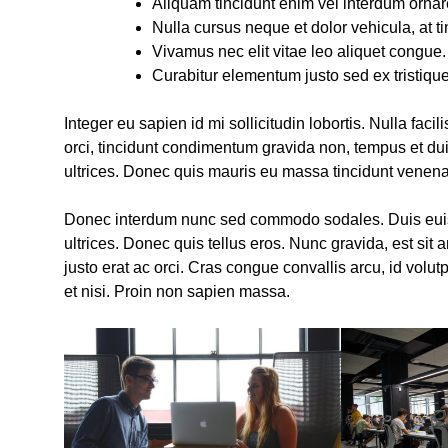
Aliquam tincidunt enim vel interdum ornar
Nulla cursus neque et dolor vehicula, at t
Vivamus nec elit vitae leo aliquet congue.
Curabitur elementum justo sed ex tristique
Integer eu sapien id mi sollicitudin lobortis. Nulla fac
orci, tincidunt condimentum gravida non, tempus et dui
ultrices. Donec quis mauris eu massa tincidunt venena
Donec interdum nunc sed commodo sodales. Duis eui
ultrices. Donec quis tellus eros. Nunc gravida, est sit 
justo erat ac orci. Cras congue convallis arcu, id volu
et nisi. Proin non sapien massa.