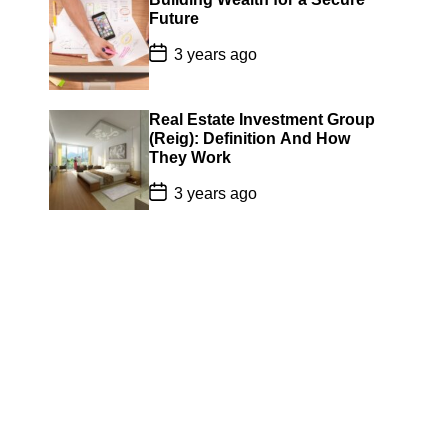
a
Future
t
e
P
3 years ago
o
s
t
D
Real Estate Investment Group
a
(Reig): Definition And How
t
They Work
e
P
3 years ago
o
s
t
D
a
t
e