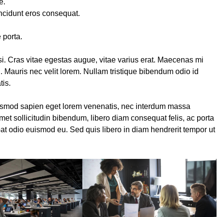
e.
incidunt eros consequat.
 porta.
ilisi. Cras vitae egestas augue, vitae varius erat. Maecenas mi
. Mauris nec velit lorem. Nullam tristique bibendum odio id
tis.
smod sapien eget lorem venenatis, nec interdum massa
amet sollicitudin bibendum, libero diam consequat felis, ac porta
tpat odio euismod eu. Sed quis libero in diam hendrerit tempor ut