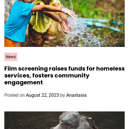
C
News
a
Film screening raises funds for homeless
t
services, fosters community
e
engagement
g
o
Posted on
August 22, 2023
by
Anastasia
r
i
e
s