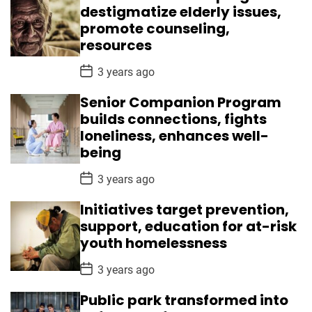
D
destigmatize elderly issues,
a
promote counseling,
t
e
resources
P
3 years ago
o
s
Senior Companion Program
t
D
builds connections, fights
a
loneliness, enhances well-
t
e
being
P
3 years ago
o
s
Initiatives target prevention,
t
D
support, education for at-risk
a
youth homelessness
t
e
P
3 years ago
o
s
Public park transformed into
t
D