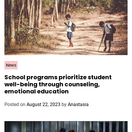
s
C
News
a
School programs prioritize student
t
well-being through counseling,
e
emotional education
g
o
Posted on
August 22, 2023
by
Anastasia
r
i
e
s