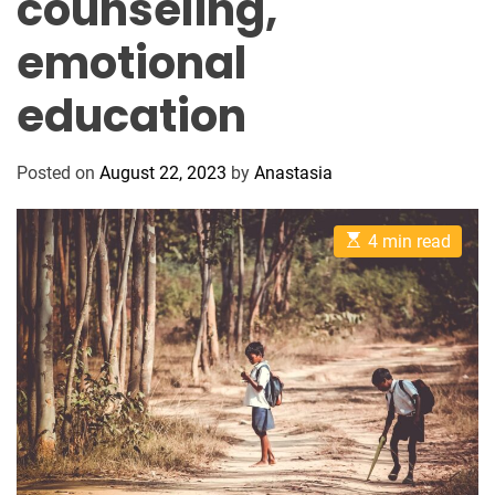
counseling,
emotional
education
Posted on
August 22, 2023
by
Anastasia
E
4 min read
s
t
i
m
a
t
e
d
r
e
a
d
t
i