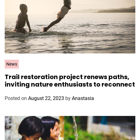
C
News
a
Trail restoration project renews paths,
t
inviting nature enthusiasts to reconnect
e
g
Posted on
August 22, 2023
by
Anastasia
o
r
i
e
s