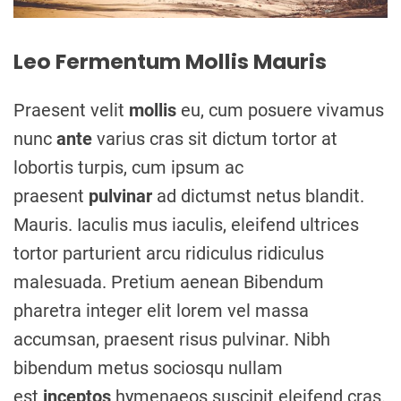
m
e
Leo Fermentum Mollis Mauris
Praesent velit
mollis
eu, cum posuere vivamus
nunc
ante
varius cras sit dictum tortor at
lobortis turpis, cum ipsum ac
praesent
pulvinar
ad dictumst netus blandit.
Mauris. Iaculis mus iaculis, eleifend ultrices
tortor parturient arcu ridiculus ridiculus
malesuada. Pretium aenean Bibendum
pharetra integer elit lorem vel massa
accumsan, praesent risus pulvinar. Nibh
bibendum metus sociosqu nullam
est
inceptos
hymenaeos suscipit eleifend cras.