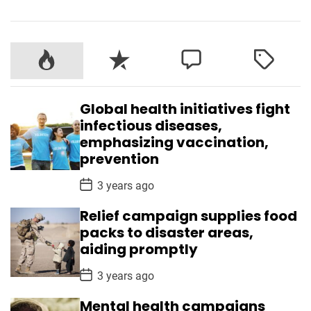
Global health initiatives fight
infectious diseases,
emphasizing vaccination,
prevention
P
3 years ago
o
s
Relief campaign supplies food
t
D
packs to disaster areas,
a
aiding promptly
t
e
P
3 years ago
o
s
Mental health campaigns
t