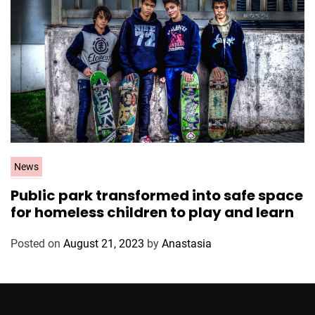
C
News
a
Public park transformed into safe space
t
for homeless children to play and learn
e
g
Posted on
August 21, 2023
by
Anastasia
o
r
i
e