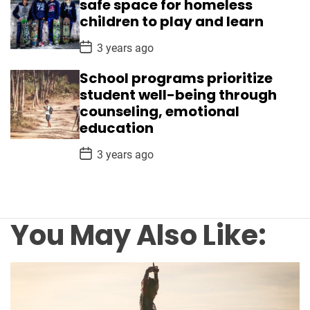
safe space for homeless
a
children to play and learn
t
e
P
3 years ago
o
s
School programs prioritize
t
D
student well-being through
a
counseling, emotional
t
e
education
P
3 years ago
o
s
t
D
a
t
You May Also Like:
e