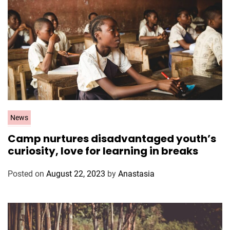
C
News
a
Camp nurtures disadvantaged youth’s
t
curiosity, love for learning in breaks
e
g
Posted on
August 22, 2023
by
Anastasia
o
r
i
e