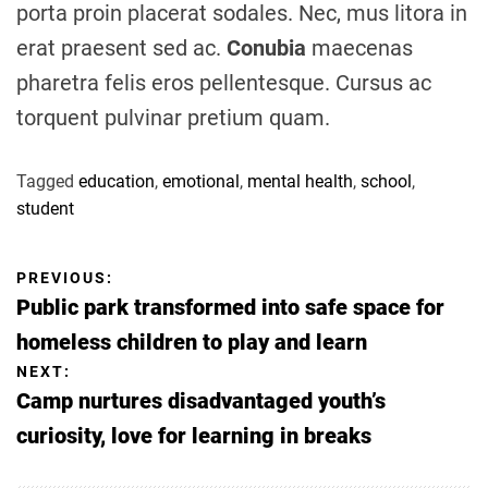
porta proin placerat sodales. Nec, mus litora in
erat praesent sed ac.
Conubia
maecenas
pharetra felis eros pellentesque. Cursus ac
torquent pulvinar pretium quam.
Tagged
education
,
emotional
,
mental health
,
school
,
student
P
PREVIOUS:
Public park transformed into safe space for
o
homeless children to play and learn
NEXT:
s
Camp nurtures disadvantaged youth’s
curiosity, love for learning in breaks
t