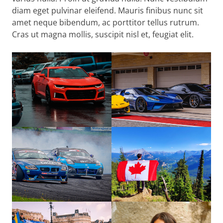
diam eget pulvinar eleifend. Mauris finibus nunc sit
amet neque bibendum, ac porttitor tellus rutrum.
Cras ut magna mollis, suscipit nisl et, feugiat elit.