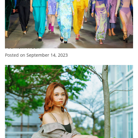
FASHION
FEATURED
‘Canine Couture’ Takes Centre Stage At New York
Fashion Week
Posted on
September 14, 2023