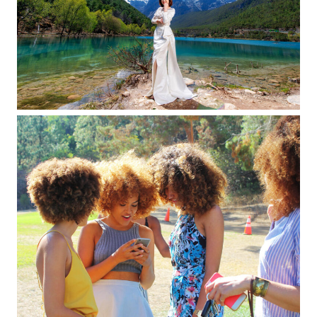
ENTERTAINMENT
EXCLUSIVE
FASHION
Katie Holmes Just Committed a Major Fashion
Faux Pas
September 14, 2023
EXCLUSIVE
FASHION
FEATURED
All Celebrity Looks From New York Fashion Week
Spring/Summer 2024 Parties
September 14, 2023