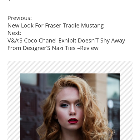
P
Previous:
New Look For Fraser Tradie Mustang
o
Next:
V&A’S Coco Chanel Exhibit Doesn’T Shy Away
s
From Designer’S Nazi Ties –Review
t
n
a
v
i
g
a
t