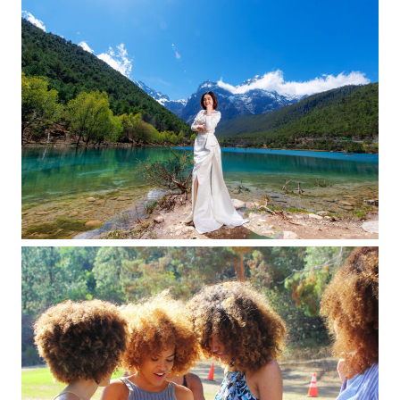
ENTERTAINMENT
EXCLUSIVE
FASHION
Katie Holmes Just Committed a Major Fashion
Faux Pas
September 14, 2023