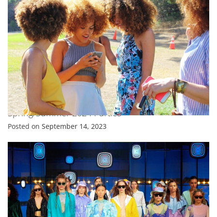
EXCLUSIVE
FASHION
FEATURED
All Celebrity Looks From New York Fashion Week
Spring/Summer 2024 Parties
Posted on
September 14, 2023