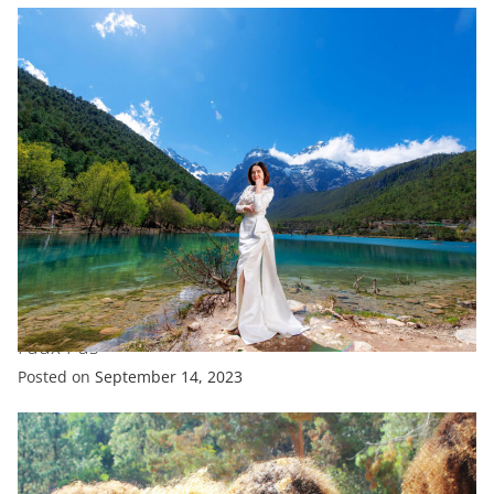
ENTERTAINMENT
EXCLUSIVE
FASHION
Katie Holmes Just Committed a Major Fashion
Faux Pas
Posted on
September 14, 2023