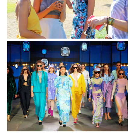
EXCLUSIVE
FASHION
FEATURED
All Celebrity Looks From New York Fashion Week
Spring/Summer 2024 Parties
September 14, 2023
FASHION
FEATURED
‘Canine Couture’ Takes Centre Stage At New
York Fashion Week
September 14, 2023