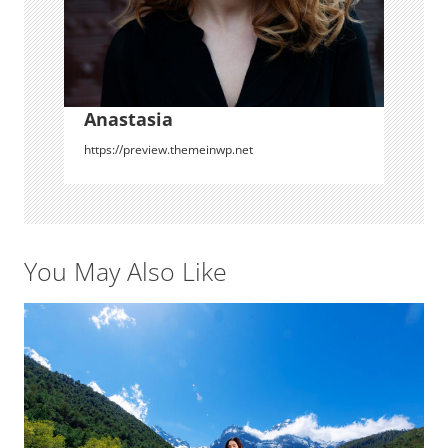
i
o
n
Anastasia
https://preview.themeinwp.net
You May Also Like