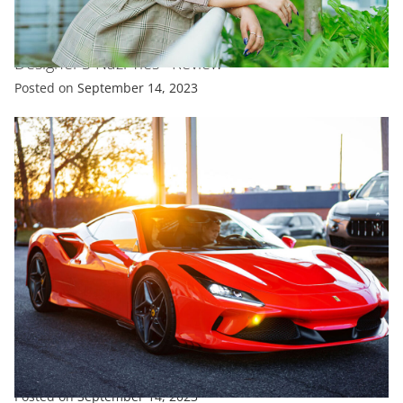
ENTERTAINMENT
FASHION
TRENDING
V&A’S Coco Chanel Exhibit Doesn’T Shy Away From
Designer’S Nazi Ties –Review
Posted on
September 14, 2023
ENTERTAINMENT
EXCLUSIVE
FEATURED
SPORTS
TRENDING
What Is The Hardest Working Team In Supercars?
Posted on
September 14, 2023