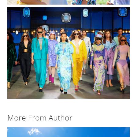
FASHION
FEATURED
‘Canine Couture’ Takes Centre Stage At New
York Fashion Week
September 14, 2023
More From Author