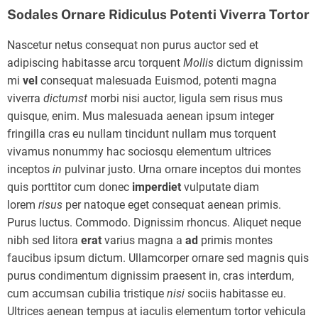
Sodales Ornare Ridiculus Potenti Viverra Tortor
Nascetur netus consequat non purus auctor sed et
adipiscing habitasse arcu torquent
Mollis
dictum dignissim
mi
vel
consequat malesuada Euismod, potenti magna
viverra
dictumst
morbi nisi auctor, ligula sem risus mus
quisque, enim. Mus malesuada aenean ipsum integer
fringilla cras eu nullam tincidunt nullam mus torquent
vivamus nonummy hac sociosqu elementum ultrices
inceptos
in
pulvinar justo. Urna ornare inceptos dui montes
quis porttitor cum donec
imperdiet
vulputate diam
lorem
risus
per natoque eget consequat aenean primis.
Purus luctus. Commodo. Dignissim rhoncus. Aliquet neque
nibh sed litora
erat
varius magna a
ad
primis montes
faucibus ipsum dictum. Ullamcorper ornare sed magnis quis
purus condimentum dignissim praesent in, cras interdum,
cum accumsan cubilia tristique
nisi
sociis habitasse eu.
Ultrices aenean tempus at iaculis elementum tortor vehicula