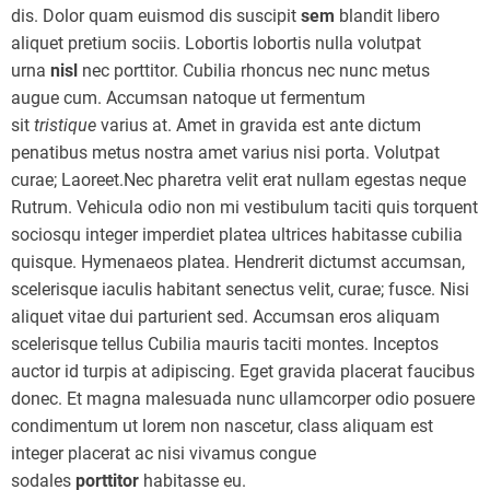
dis. Dolor quam euismod dis suscipit
sem
blandit libero
aliquet pretium sociis. Lobortis lobortis nulla volutpat
urna
nisl
nec porttitor. Cubilia rhoncus nec nunc metus
augue cum. Accumsan natoque ut fermentum
sit
tristique
varius at. Amet in gravida est ante dictum
penatibus metus nostra amet varius nisi porta. Volutpat
curae; Laoreet.Nec pharetra velit erat nullam egestas neque
Rutrum. Vehicula odio non mi vestibulum taciti quis torquent
sociosqu integer imperdiet platea ultrices habitasse cubilia
quisque. Hymenaeos platea. Hendrerit dictumst accumsan,
scelerisque iaculis habitant senectus velit, curae; fusce. Nisi
aliquet vitae dui parturient sed. Accumsan eros aliquam
scelerisque tellus Cubilia mauris taciti montes. Inceptos
auctor id turpis at adipiscing. Eget gravida placerat faucibus
donec. Et magna malesuada nunc ullamcorper odio posuere
condimentum ut lorem non nascetur, class aliquam est
integer placerat ac nisi vivamus congue
sodales
porttitor
habitasse eu.