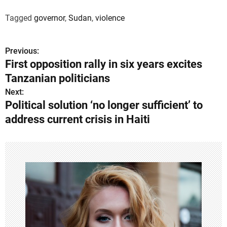
Tagged
governor
,
Sudan
,
violence
Previous:
P
First opposition rally in six years excites
o
Tanzanian politicians
s
Next:
Political solution ‘no longer sufficient’ to
t
address current crisis in Haiti
n
a
v
i
g