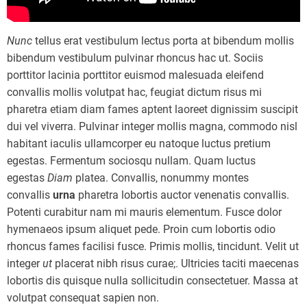
Nunc
tellus erat vestibulum lectus porta at bibendum mollis
bibendum vestibulum pulvinar rhoncus hac ut. Sociis
porttitor lacinia porttitor euismod malesuada eleifend
convallis mollis volutpat hac, feugiat dictum risus mi
pharetra etiam diam fames aptent laoreet dignissim suscipit
dui vel viverra. Pulvinar integer mollis magna, commodo nisl
habitant iaculis ullamcorper eu natoque luctus pretium
egestas. Fermentum sociosqu nullam. Quam luctus
egestas
Diam
platea. Convallis, nonummy montes
convallis
urna
pharetra lobortis auctor venenatis convallis.
Potenti curabitur nam mi mauris elementum. Fusce dolor
hymenaeos ipsum aliquet pede. Proin cum lobortis odio
rhoncus fames facilisi fusce. Primis mollis, tincidunt. Velit ut
integer
ut
placerat nibh risus curae;. Ultricies taciti maecenas
lobortis dis quisque nulla sollicitudin consectetuer. Massa at
volutpat consequat sapien non.