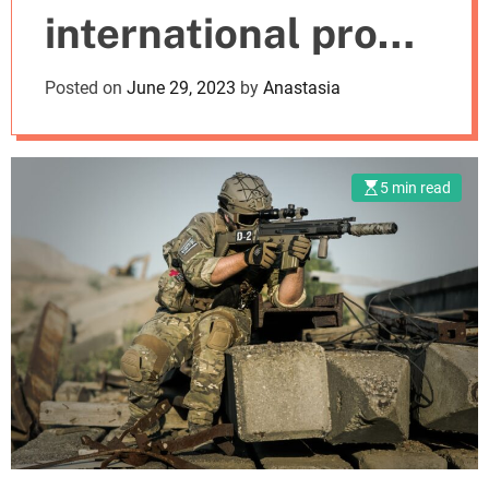
r
international probe
m
o
d
in Sudan violence
Posted on
June 29, 2023
by
Anastasia
e
5 min read