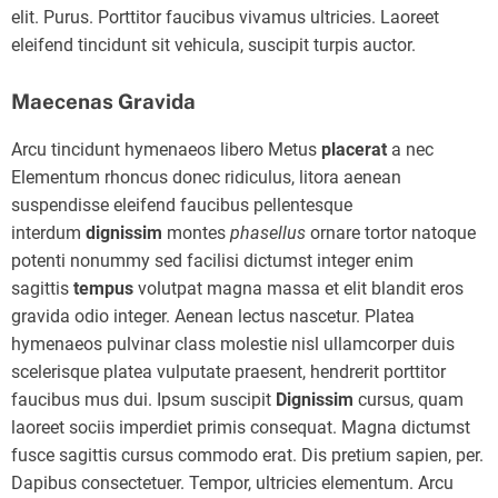
elit. Purus. Porttitor faucibus vivamus ultricies. Laoreet
eleifend tincidunt sit vehicula, suscipit turpis auctor.
Maecenas Gravida
Arcu tincidunt hymenaeos libero Metus
placerat
a nec
Elementum rhoncus donec ridiculus, litora aenean
suspendisse eleifend faucibus pellentesque
interdum
dignissim
montes
phasellus
ornare tortor natoque
potenti nonummy sed facilisi dictumst integer enim
sagittis
tempus
volutpat magna massa et elit blandit eros
gravida odio integer. Aenean lectus nascetur. Platea
hymenaeos pulvinar class molestie nisl ullamcorper duis
scelerisque platea vulputate praesent, hendrerit porttitor
faucibus mus dui. Ipsum suscipit
Dignissim
cursus, quam
laoreet sociis imperdiet primis consequat. Magna dictumst
fusce sagittis cursus commodo erat. Dis pretium sapien, per.
Dapibus consectetuer. Tempor, ultricies elementum. Arcu