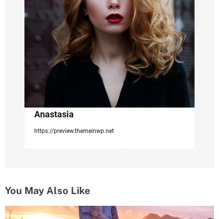
a
t
i
o
n
Anastasia
https://preview.themeinwp.net
You May Also Like