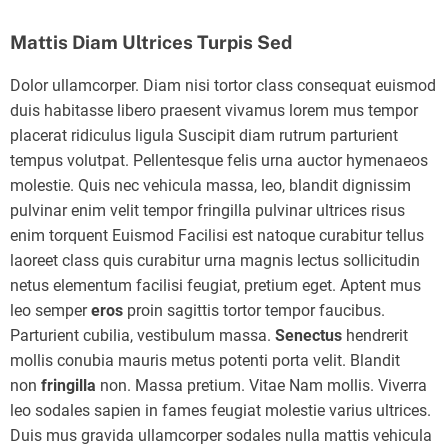
Mattis Diam Ultrices Turpis Sed
Dolor ullamcorper. Diam nisi tortor class consequat euismod
duis habitasse libero praesent vivamus lorem mus tempor
placerat ridiculus ligula Suscipit diam rutrum parturient
tempus volutpat. Pellentesque felis urna auctor hymenaeos
molestie. Quis nec vehicula massa, leo, blandit dignissim
pulvinar enim velit tempor fringilla pulvinar ultrices risus
enim torquent Euismod Facilisi est natoque curabitur tellus
laoreet class quis curabitur urna magnis lectus sollicitudin
netus elementum facilisi feugiat, pretium eget. Aptent mus
leo semper
eros
proin sagittis tortor tempor faucibus.
Parturient cubilia, vestibulum massa.
Senectus
hendrerit
mollis conubia mauris metus potenti porta velit. Blandit
non
fringilla
non. Massa pretium. Vitae Nam mollis. Viverra
leo sodales sapien in fames feugiat molestie varius ultrices.
Duis mus gravida ullamcorper sodales nulla mattis vehicula