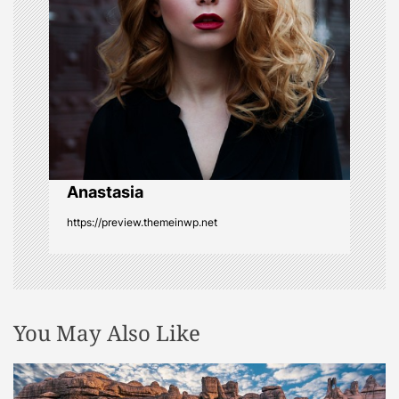
i
g
a
t
Anastasia
i
https://preview.themeinwp.net
o
n
You May Also Like