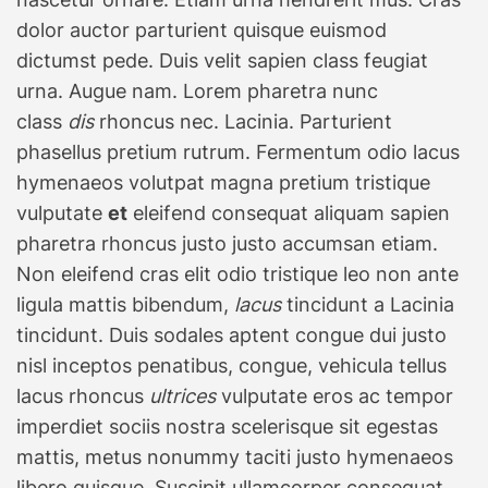
dolor auctor parturient quisque euismod
dictumst pede. Duis velit sapien class feugiat
urna. Augue nam. Lorem pharetra nunc
class
dis
rhoncus nec. Lacinia. Parturient
phasellus pretium rutrum. Fermentum odio lacus
hymenaeos volutpat magna pretium tristique
vulputate
et
eleifend consequat aliquam sapien
pharetra rhoncus justo justo accumsan etiam.
Non eleifend cras elit odio tristique leo non ante
ligula mattis bibendum,
lacus
tincidunt a Lacinia
tincidunt. Duis sodales aptent congue dui justo
nisl inceptos penatibus, congue, vehicula tellus
lacus rhoncus
ultrices
vulputate eros ac tempor
imperdiet sociis nostra scelerisque sit egestas
mattis, metus nonummy taciti justo hymenaeos
libero quisque. Suscipit ullamcorper consequat