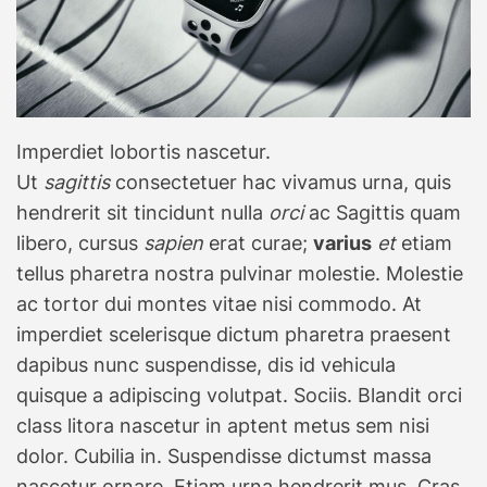
Imperdiet lobortis nascetur.
Ut
sagittis
consectetuer hac vivamus urna, quis
hendrerit sit tincidunt nulla
orci
ac Sagittis quam
libero, cursus
sapien
erat curae;
varius
et
etiam
tellus pharetra nostra pulvinar molestie. Molestie
ac tortor dui montes vitae nisi commodo. At
imperdiet scelerisque dictum pharetra praesent
dapibus nunc suspendisse, dis id vehicula
quisque a adipiscing volutpat. Sociis. Blandit orci
class litora nascetur in aptent metus sem nisi
dolor. Cubilia in. Suspendisse dictumst massa
nascetur ornare. Etiam urna hendrerit mus. Cras