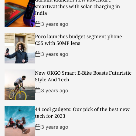
u
e
m
g
smartwatches with solar charging in
l
n
e
e
India
a
t
n
d
r
t
3 years ago
Poco launches budget segment phone
C55 with 50MP lens
3 years ago
New OKGO Smart E-Bike Boasts Futuristic
Style And Tech
3 years ago
44 cool gadgets: Our pick of the best new
tech for 2023
3 years ago