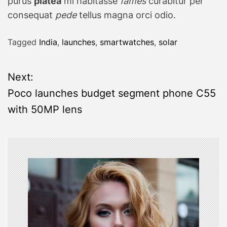
purus
platea
mi habitasse
fames
curabitur per
consequat
pede
tellus magna orci odio.
Tagged
India
,
launches
,
smartwatches
,
solar
P
Next:
Poco launches budget segment phone C55
o
with 50MP lens
s
t
n
a
v