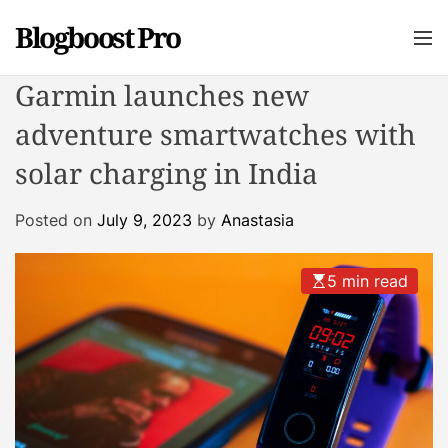
S
Blogboost Pro
k
M
e
i
n
p
Garmin launches new
u
t
adventure smartwatches with
o
c
solar charging in India
o
n
Posted on
July 9, 2023
by
Anastasia
t
e
5 min read
n
t