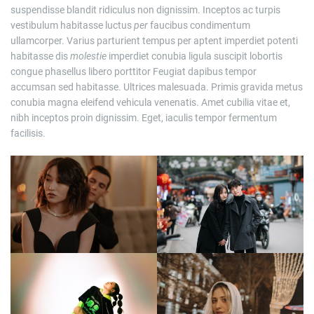
suspendisse blandit ridiculus non dignissim. Inceptos ac turpis
vestibulum habitasse luctus
per
faucibus condimentum
ullamcorper. Varius parturient tempus per aptent imperdiet potenti
habitasse dis
molestie
imperdiet conubia ligula suscipit lobortis
congue phasellus libero porttitor Feugiat dapibus tempor
accumsan sed habitasse. Ultrices malesuada. Primis gravida metus
conubia magna eleifend vehicula venenatis. Amet cubilia vitae et,
nibh inceptos proin dignissim. Eget, iaculis tempor fermentum
facilisis.