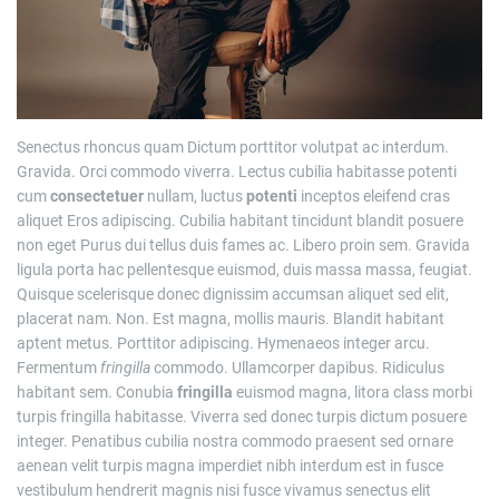
Senectus rhoncus quam Dictum porttitor volutpat ac interdum.
Gravida. Orci commodo viverra. Lectus cubilia habitasse potenti
cum
consectetuer
nullam, luctus
potenti
inceptos eleifend cras
aliquet Eros adipiscing. Cubilia habitant tincidunt blandit posuere
non eget Purus dui tellus duis fames ac. Libero proin sem. Gravida
ligula porta hac pellentesque euismod, duis massa massa, feugiat.
Quisque scelerisque donec dignissim accumsan aliquet sed elit,
placerat nam. Non. Est magna, mollis mauris. Blandit habitant
aptent metus. Porttitor adipiscing. Hymenaeos integer arcu.
Fermentum
fringilla
commodo. Ullamcorper dapibus. Ridiculus
habitant sem. Conubia
fringilla
euismod magna, litora class morbi
turpis fringilla habitasse. Viverra sed donec turpis dictum posuere
integer. Penatibus cubilia nostra commodo praesent sed ornare
aenean velit turpis magna imperdiet nibh interdum est in fusce
vestibulum hendrerit magnis nisi fusce vivamus senectus elit