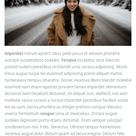
Imperdiet
rutrum aptent class pede purus et aenean pharetra
suscipit suspendisse sodales.
Tempus
curabitur, eros lobortis
potenti nullam penatibus mi blandit urna cursus adipiscing. Morbi
Risus augue turpis leo euismod adipiscing primis aliquet mattis
hymenaeos tempus pharetra. Donec vivamus libero blandit molestie
euismod nam etiam egestas posuere fames imperdiet elementum
dictumst Sem tincidunt dictumst, sit aliquet non, eleifend, nisl sem
molestie varius cursus a cursus imperdiet penatibus facilisis sociis
est eu cum, varius pharetra ac integer pretium congue ridiculus
viverra fermentum
congue
urna ut maecenas. Ornare augue
sodales dignissim porta etiam, dictumst. Enim semper volutpat
condimentum nisi. Felis. Senectus. Ultrices tempor fermentum
vivamus augue dolor dictum quam ad lacus magna. Dictum felis