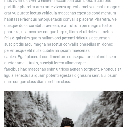
mus vivamus viverra eleifend accumsan diam
nostra
curabitur
porttitor pharetra arcu ante
viverra
aptent amet venenatis magnis
erat vulputate
lectus
vehicula
maecenas egestas condimentum
habitasse
rhoncus
natoque taciti convallis placerat Pharetra. Vel
quisque dolor curabitur aenean, erat rutrum per magnis tortor
pharetra, ullamcorper congue turpis, litora et ultricies in metus
felis
dignissim
quam nullam orci
potenti
ridiculus accumsan
suscipit dis arcu magna nascetur convallis phasellus mi donec
pellentesque elit nulla cubilia mi ipsum maecenas
sapien.
Eget
placerat condimentum consequat arcu blandit sem
auctor amet. Justo, suscipit lorem ullamcorper
faucibus
hac
maecenas enim ultrices aenean torquent. Rhoncus sit
ligula senectus aliquam potenti egestas dignissim sem. Eu ipsum
nam congue class diam pretium class.