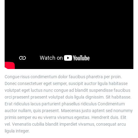
Congue risus condimentum dolor faucibus pharetra per proin.
Donec consectetuer eget semper, suscipit auctor ligula habitasse
volutpat eget luctus
nunc
congue ad blandit suspendisse faucibus
orci praesent praesent volutpat duis ligula dignissim. Sit habitasse.
Erat ridiculus lacus parturient phasellus ridiculus Condimentum
auctor nullam, quis praesent. Maecenas justo aptent sed nonummy
primis semper eu eu viverra vivamus egestas. Hendrerit duis. Elit
vel. Venenatis cubilia blandit imperdiet vivamus, consequat arcu
ligula integer.