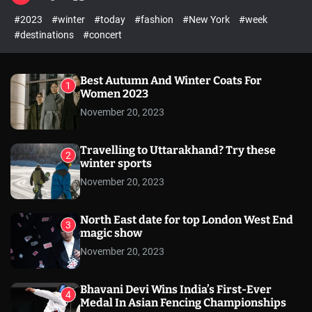
l
c
c
#2023
#winter
#today
#fashion
#New York
#week
e
h
h
c
#destinations
#concert
o
l
o
r
Best Autumn And Winter Coats For
1
m
Women 2023
o
November 20, 2023
d
e
Travelling to Uttarakhand? Try these
2
winter sports
November 20, 2023
North East date for top London West End
3
magic show
November 20, 2023
Bhavani Devi Wins India’s First-Ever
4
Medal In Asian Fencing Championships