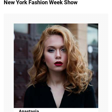
New York Fashion Week Show
n
a
v
i
g
a
t
i
o
n
Anastasia