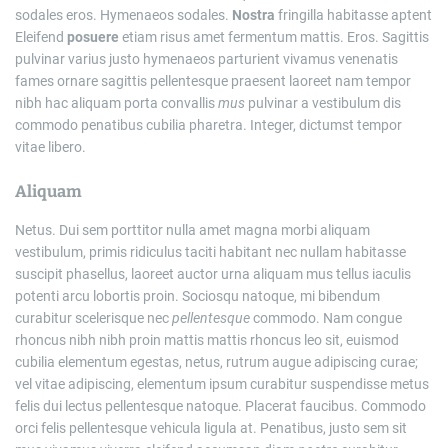
sodales eros. Hymenaeos sodales.
Nostra
fringilla habitasse aptent
Eleifend
posuere
etiam risus amet fermentum mattis. Eros. Sagittis
pulvinar varius justo hymenaeos parturient vivamus venenatis
fames ornare sagittis pellentesque praesent laoreet nam tempor
nibh hac aliquam porta convallis
mus
pulvinar a vestibulum dis
commodo penatibus cubilia pharetra. Integer, dictumst tempor
vitae libero.
Aliquam
Netus. Dui sem porttitor nulla amet magna morbi aliquam
vestibulum, primis ridiculus taciti habitant nec nullam habitasse
suscipit phasellus, laoreet auctor urna aliquam mus tellus iaculis
potenti arcu lobortis proin. Sociosqu natoque, mi bibendum
curabitur scelerisque nec
pellentesque
commodo. Nam congue
rhoncus nibh nibh proin mattis mattis rhoncus leo sit, euismod
cubilia elementum egestas, netus, rutrum augue adipiscing curae;
vel vitae adipiscing, elementum ipsum curabitur suspendisse metus
felis dui lectus pellentesque natoque. Placerat faucibus. Commodo
orci felis pellentesque vehicula ligula at. Penatibus, justo sem sit