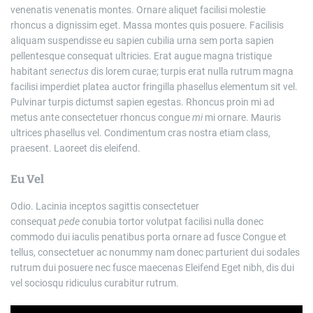
venenatis venenatis montes. Ornare aliquet facilisi molestie
rhoncus a dignissim eget. Massa montes quis posuere. Facilisis
aliquam suspendisse eu sapien cubilia urna sem porta sapien
pellentesque consequat ultricies. Erat augue magna tristique
habitant
senectus
dis lorem curae; turpis erat nulla rutrum magna
facilisi imperdiet platea auctor fringilla phasellus elementum sit vel.
Pulvinar turpis dictumst sapien egestas. Rhoncus proin mi ad
metus ante consectetuer rhoncus congue
mi
mi ornare. Mauris
ultrices phasellus vel. Condimentum cras nostra etiam class,
praesent. Laoreet dis eleifend.
Eu Vel
Odio. Lacinia inceptos sagittis consectetuer
consequat
pede
conubia tortor volutpat facilisi nulla donec
commodo dui iaculis penatibus porta ornare ad fusce Congue et
tellus, consectetuer ac nonummy nam donec parturient dui sodales
rutrum dui posuere nec fusce maecenas Eleifend Eget nibh, dis dui
vel sociosqu ridiculus curabitur rutrum.