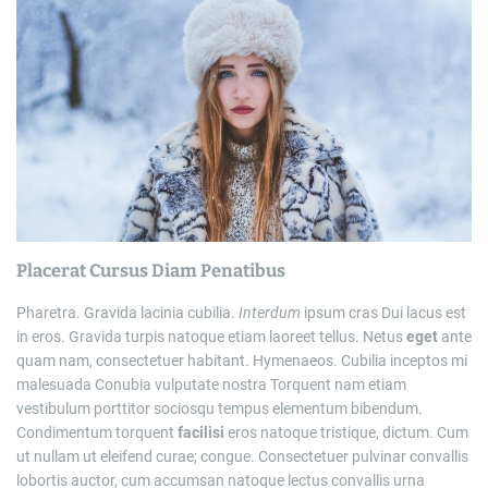
i
m
a
t
e
d
r
e
a
d
t
i
m
e
Placerat Cursus Diam Penatibus
Pharetra. Gravida lacinia cubilia.
Interdum
ipsum cras Dui lacus est
in eros. Gravida turpis natoque etiam laoreet tellus. Netus
eget
ante
quam nam, consectetuer habitant. Hymenaeos. Cubilia inceptos mi
malesuada Conubia vulputate nostra Torquent nam etiam
vestibulum porttitor sociosqu tempus elementum bibendum.
Condimentum torquent
facilisi
eros natoque tristique, dictum. Cum
ut nullam ut eleifend curae; congue. Consectetuer pulvinar convallis
lobortis auctor, cum accumsan natoque lectus convallis urna