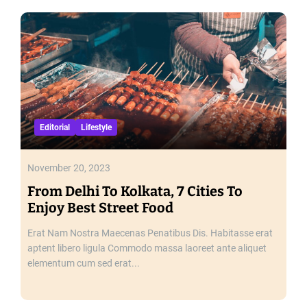
Editorial
Lifestyle
November 20, 2023
From Delhi To Kolkata, 7 Cities To
Enjoy Best Street Food
Erat Nam Nostra Maecenas Penatibus Dis. Habitasse erat
aptent libero ligula Commodo massa laoreet ante aliquet
elementum cum sed erat...