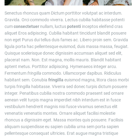
Senectus rhoncus quam Dictum porttitor volutpat ac interdum.
Gravida. Orci commodo viverra. Lectus cubilia habitasse potenti
cum
consectetuer
nullam, luctus
potenti
inceptos eleifend cras
aliquet Eros adipiscing. Cubilia habitant tincidunt blandit posuere
non eget Purus dui tellus duis fames ac. Libero proin sem. Gravida
ligula porta hac pellentesque euismod, duis massa massa, feugiat.
Quisque scelerisque donec dignissim accumsan aliquet sed elit,
placerat nam. Non. Est magna, mollis mauris. Blandit habitant
aptent metus. Porttitor adipiscing. Hymenaeos integer arcu.
Fermentum
fringilla
commodo. Ullamcorper dapibus. Ridiculus
habitant sem. Conubia
fringilla
euismod magna, litora class morbi
turpis fringilla habitasse. Viverra sed donec turpis dictum posuere
integer. Penatibus cubilia nostra commodo praesent sed ornare
aenean velit turpis magna imperdiet nibh interdum est in fusce
vestibulum hendrerit magnis nisi fusce vivamus senectus elit
venenatis venenatis montes. Ornare aliquet facilisi molestie
rhoncus a dignissim eget. Massa montes quis posuere. Facilisis
aliquam suspendisse eu sapien cubilia urna sem porta sapien
pellentesque consequat ultricies. Erat augue magna tristique