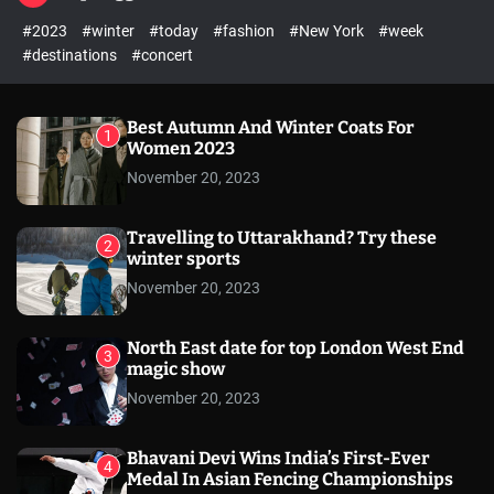
l
c
c
#2023
#winter
#today
#fashion
#New York
#week
e
h
h
c
#destinations
#concert
o
l
o
r
Best Autumn And Winter Coats For
1
m
Women 2023
o
November 20, 2023
d
e
Travelling to Uttarakhand? Try these
2
winter sports
November 20, 2023
North East date for top London West End
3
magic show
November 20, 2023
Bhavani Devi Wins India’s First-Ever
4
Medal In Asian Fencing Championships