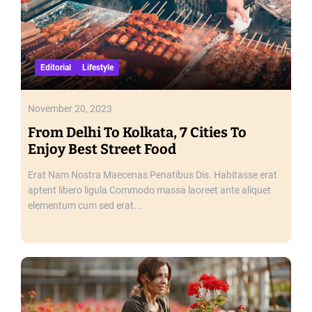
Editorial
Lifestyle
November 20, 2023
From Delhi To Kolkata, 7 Cities To
Enjoy Best Street Food
Erat Nam Nostra Maecenas Penatibus Dis. Habitasse erat
aptent libero ligula Commodo massa laoreet ante aliquet
elementum cum sed erat...