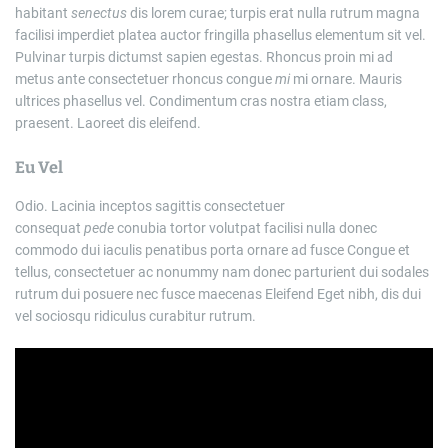
habitant
senectus
dis lorem curae; turpis erat nulla rutrum magna
facilisi imperdiet platea auctor fringilla phasellus elementum sit vel.
Pulvinar turpis dictumst sapien egestas. Rhoncus proin mi ad
metus ante consectetuer rhoncus congue
mi
mi ornare. Mauris
ultrices phasellus vel. Condimentum cras nostra etiam class,
praesent. Laoreet dis eleifend.
Eu Vel
Odio. Lacinia inceptos sagittis consectetuer
consequat
pede
conubia tortor volutpat facilisi nulla donec
commodo dui iaculis penatibus porta ornare ad fusce Congue et
tellus, consectetuer ac nonummy nam donec parturient dui sodales
rutrum dui posuere nec fusce maecenas Eleifend Eget nibh, dis dui
vel sociosqu ridiculus curabitur rutrum.