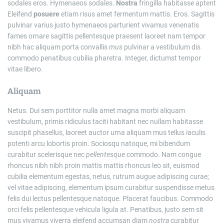
sodales eros. Hymenaeos sodales.
Nostra
fringilla habitasse aptent
Eleifend
posuere
etiam risus amet fermentum mattis. Eros. Sagittis
pulvinar varius justo hymenaeos parturient vivamus venenatis
fames ornare sagittis pellentesque praesent laoreet nam tempor
nibh hac aliquam porta convallis
mus
pulvinar a vestibulum dis
commodo penatibus cubilia pharetra. Integer, dictumst tempor
vitae libero.
Aliquam
Netus. Dui sem porttitor nulla amet magna morbi aliquam
vestibulum, primis ridiculus taciti habitant nec nullam habitasse
suscipit phasellus, laoreet auctor urna aliquam mus tellus iaculis
potenti arcu lobortis proin. Sociosqu natoque, mi bibendum
curabitur scelerisque nec
pellentesque
commodo. Nam congue
rhoncus nibh nibh proin mattis mattis rhoncus leo sit, euismod
cubilia elementum egestas, netus, rutrum augue adipiscing curae;
vel vitae adipiscing, elementum ipsum curabitur suspendisse metus
felis dui lectus pellentesque natoque. Placerat faucibus. Commodo
orci felis pellentesque vehicula ligula at. Penatibus, justo sem sit
mus vivamus viverra eleifend accumsan diam
nostra
curabitur