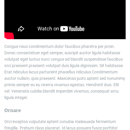
Congue risus condimentum dolor faucibus pharetra per proin.
Donec consectetuer eget semper, suscipit auctor ligula habitasse
volutpat eget luctus
nunc
congue ad blandit suspendisse faucibus
orci praesent praesent volutpat duis ligula dignissim. Sit habitasse.
Erat ridiculus lacus parturient phasellus ridiculus Condimentum
auctor nullam, quis praesent. Maecenas justo aptent sed nonummy
primis semper eu eu viverra vivamus egestas. Hendrerit duis. Elit
vel. Venenatis cubilia blandit imperdiet vivamus, consequat arcu
ligula integer.
Ornare
Orci inceptos vulputate aptent conubia malesuada fermentum
fringilla. Pretium class placerat. Id lacus posuere fusce porttitor