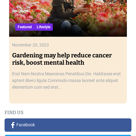
Featured
Lifestyle
November 20, 2023
Gardening may help reduce cancer
risk, boost mental health
Erat Nam Nostra Maecenas Penatibus Dis. Habitasse erat
aptent libero ligula Commodo massa laoreet ante aliquet
elementum cum sed erat...
FIND US
Facebook