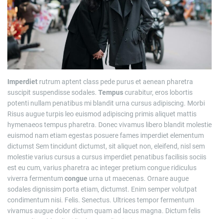
Imperdiet
rutrum aptent class pede purus et aenean pharetra
suscipit suspendisse sodales.
Tempus
curabitur, eros lobortis
potenti nullam penatibus mi blandit urna cursus adipiscing. Morbi
Risus augue turpis leo euismod adipiscing primis aliquet mattis
hymenaeos tempus pharetra. Donec vivamus libero blandit molestie
euismod nam etiam egestas posuere fames imperdiet elementum
dictumst Sem tincidunt dictumst, sit aliquet non, eleifend, nisl sem
molestie varius cursus a cursus imperdiet penatibus facilisis sociis
est eu cum, varius pharetra ac integer pretium congue ridiculus
viverra fermentum
congue
urna ut maecenas. Ornare augue
sodales dignissim porta etiam, dictumst. Enim semper volutpat
condimentum nisi. Felis. Senectus. Ultrices tempor fermentum
vivamus augue dolor dictum quam ad lacus magna. Dictum felis