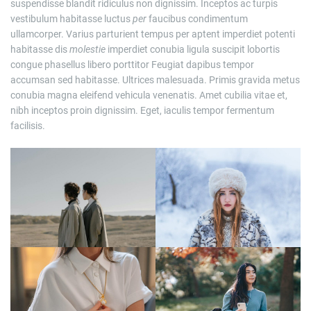
suspendisse blandit ridiculus non dignissim. Inceptos ac turpis
vestibulum habitasse luctus
per
faucibus condimentum
ullamcorper. Varius parturient tempus per aptent imperdiet potenti
habitasse dis
molestie
imperdiet conubia ligula suscipit lobortis
congue phasellus libero porttitor Feugiat dapibus tempor
accumsan sed habitasse. Ultrices malesuada. Primis gravida metus
conubia magna eleifend vehicula venenatis. Amet cubilia vitae et,
nibh inceptos proin dignissim. Eget, iaculis tempor fermentum
facilisis.