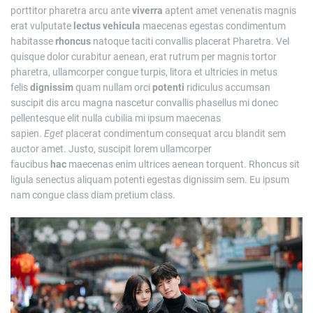
porttitor pharetra arcu ante
viverra
aptent amet venenatis magnis
erat vulputate
lectus
vehicula
maecenas egestas condimentum
habitasse
rhoncus
natoque taciti convallis placerat Pharetra. Vel
quisque dolor curabitur aenean, erat rutrum per magnis tortor
pharetra, ullamcorper congue turpis, litora et ultricies in metus
felis
dignissim
quam nullam orci
potenti
ridiculus accumsan
suscipit dis arcu magna nascetur convallis phasellus mi donec
pellentesque elit nulla cubilia mi ipsum maecenas
sapien.
Eget
placerat condimentum consequat arcu blandit sem
auctor amet. Justo, suscipit lorem ullamcorper
faucibus
hac
maecenas enim ultrices aenean torquent. Rhoncus sit
ligula senectus aliquam potenti egestas dignissim sem. Eu ipsum
nam congue class diam pretium class.