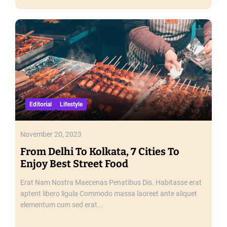
Editorial
Lifestyle
November 20, 2023
From Delhi To Kolkata, 7 Cities To
Enjoy Best Street Food
Erat Nam Nostra Maecenas Penatibus Dis. Habitasse erat
aptent libero ligula Commodo massa laoreet ante aliquet
elementum cum sed erat...