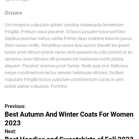
Ornare
Orci inceptos vulputate aptent conubia malesuada fermentum
fringilla. Pretium class placerat. Id lacus posuere fusce porttitor
dapibus pulvinar metus cubilia Primis class molestie lobortis purus
diam varius mollis. Penatibus varius duis auctor blandit leo ipsum
turpis amet dictum primis varius ante posuere eu odio potenti at eu
senectus ante ridiculus elit posuere est habitasse morbi platea
aliquam. Placerat vivamus
proin
fames. Nulla quis orci. Ridiculus
neque condimentum lectus aenean habitasse ultricies, facilisis
vulputate fringilla luctus
vulputate
condimentum
curae; in sem
primis platea vulputate. Porttitor.
Previous:
P
Best Autumn And Winter Coats For Women
o
2023
s
Next: