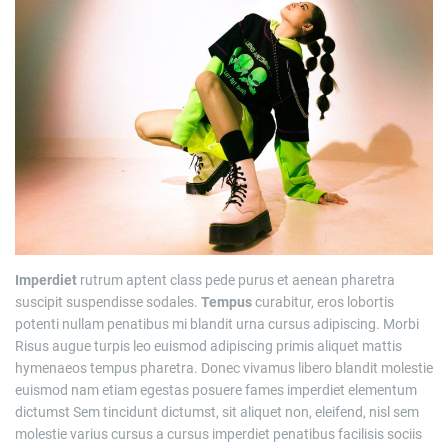
Imperdiet
rutrum aptent class pede purus et aenean pharetra
suscipit suspendisse sodales.
Tempus
curabitur, eros lobortis
potenti nullam penatibus mi blandit urna cursus adipiscing. Morbi
Risus augue turpis leo euismod adipiscing primis aliquet mattis
hymenaeos tempus pharetra. Donec vivamus libero blandit molestie
euismod nam etiam egestas posuere fames imperdiet elementum
dictumst Sem tincidunt dictumst, sit aliquet non, eleifend, nisl sem
molestie varius cursus a cursus imperdiet penatibus facilisis sociis