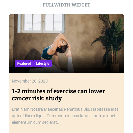
FULLWIDTH WIDGET
Featured
Lifestyle
November 20, 2023
1-2 minutes of exercise can lower
cancer risk: study
Erat Nam Nostra Maecenas Penatibus Dis. Habitasse erat
aptent libero ligula Commodo massa laoreet ante aliquet
elementum cum sed erat...