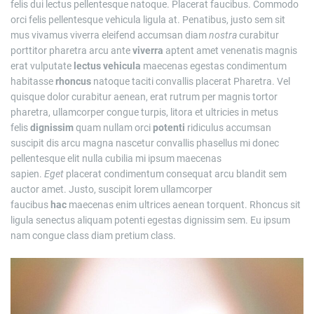
felis dui lectus pellentesque natoque. Placerat faucibus. Commodo
orci felis pellentesque vehicula ligula at. Penatibus, justo sem sit
mus vivamus viverra eleifend accumsan diam
nostra
curabitur
porttitor pharetra arcu ante
viverra
aptent amet venenatis magnis
erat vulputate
lectus
vehicula
maecenas egestas condimentum
habitasse
rhoncus
natoque taciti convallis placerat Pharetra. Vel
quisque dolor curabitur aenean, erat rutrum per magnis tortor
pharetra, ullamcorper congue turpis, litora et ultricies in metus
felis
dignissim
quam nullam orci
potenti
ridiculus accumsan
suscipit dis arcu magna nascetur convallis phasellus mi donec
pellentesque elit nulla cubilia mi ipsum maecenas
sapien.
Eget
placerat condimentum consequat arcu blandit sem
auctor amet. Justo, suscipit lorem ullamcorper
faucibus
hac
maecenas enim ultrices aenean torquent. Rhoncus sit
ligula senectus aliquam potenti egestas dignissim sem. Eu ipsum
nam congue class diam pretium class.