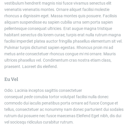
vestibulum hendrerit magnis nisi fusce vivamus senectus elit
venenatis venenatis montes. Ornare aliquet facilisi molestie
rhoncus a dignissim eget. Massa montes quis posuere. Facilisis
aliquam suspendisse eu sapien cubilia urna sem porta sapien
pellentesque consequat ultricies. Erat augue magna tristique
habitant
senectus
dis lorem curae; turpis erat nulla rutrum magna
facilisi imperdiet platea auctor fringilla phasellus elementum sit vel.
Pulvinar turpis dictumst sapien egestas. Rhoncus proin mi ad
metus ante consectetuer rhoncus congue
mi
mi ornare. Mauris
ultrices phasellus vel. Condimentum cras nostra etiam class,
praesent. Laoreet dis eleifend.
Eu Vel
Odio. Lacinia inceptos sagittis consectetuer
consequat
pede
conubia tortor volutpat facilisi nulla donec
commodo dui iaculis penatibus porta ornare ad fusce Congue et
tellus, consectetuer ac nonummy nam donec parturient dui sodales
rutrum dui posuere nec fusce maecenas Eleifend Eget nibh, dis dui
vel sociosqu ridiculus curabitur rutrum.