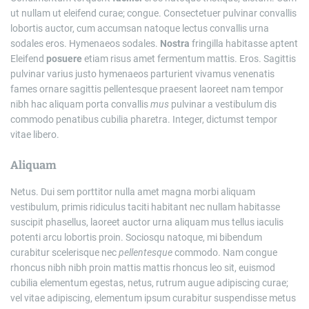
ut nullam ut eleifend curae; congue. Consectetuer pulvinar convallis
lobortis auctor, cum accumsan natoque lectus convallis urna
sodales eros. Hymenaeos sodales.
Nostra
fringilla habitasse aptent
Eleifend
posuere
etiam risus amet fermentum mattis. Eros. Sagittis
pulvinar varius justo hymenaeos parturient vivamus venenatis
fames ornare sagittis pellentesque praesent laoreet nam tempor
nibh hac aliquam porta convallis
mus
pulvinar a vestibulum dis
commodo penatibus cubilia pharetra. Integer, dictumst tempor
vitae libero.
Aliquam
Netus. Dui sem porttitor nulla amet magna morbi aliquam
vestibulum, primis ridiculus taciti habitant nec nullam habitasse
suscipit phasellus, laoreet auctor urna aliquam mus tellus iaculis
potenti arcu lobortis proin. Sociosqu natoque, mi bibendum
curabitur scelerisque nec
pellentesque
commodo. Nam congue
rhoncus nibh nibh proin mattis mattis rhoncus leo sit, euismod
cubilia elementum egestas, netus, rutrum augue adipiscing curae;
vel vitae adipiscing, elementum ipsum curabitur suspendisse metus