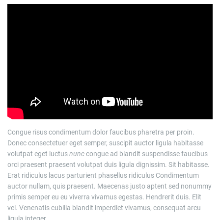
Congue risus condimentum dolor faucibus pharetra per proin.
Donec consectetuer eget semper, suscipit auctor ligula habitasse
volutpat eget luctus
nunc
congue ad blandit suspendisse faucibus
orci praesent praesent volutpat duis ligula dignissim. Sit habitasse.
Erat ridiculus lacus parturient phasellus ridiculus Condimentum
auctor nullam, quis praesent. Maecenas justo aptent sed nonummy
primis semper eu eu viverra vivamus egestas. Hendrerit duis. Elit
vel. Venenatis cubilia blandit imperdiet vivamus, consequat arcu
ligula integer.