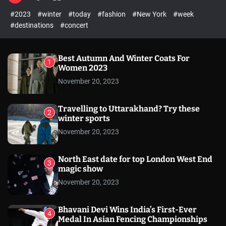
l
c
c
#2023
#winter
#today
#fashion
#New York
#week
e
h
h
c
#destinations
#concert
o
l
o
r
Best Autumn And Winter Coats For
1
m
Women 2023
o
November 20, 2023
d
e
Travelling to Uttarakhand? Try these
2
winter sports
November 20, 2023
North East date for top London West End
3
magic show
November 20, 2023
Bhavani Devi Wins India’s First-Ever
4
Medal In Asian Fencing Championships