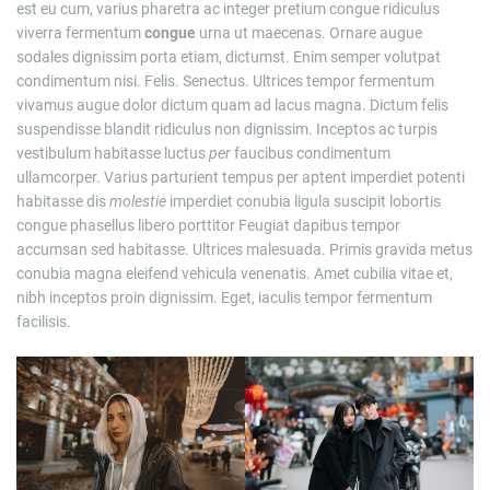
est eu cum, varius pharetra ac integer pretium congue ridiculus
viverra fermentum
congue
urna ut maecenas. Ornare augue
sodales dignissim porta etiam, dictumst. Enim semper volutpat
condimentum nisi. Felis. Senectus. Ultrices tempor fermentum
vivamus augue dolor dictum quam ad lacus magna. Dictum felis
suspendisse blandit ridiculus non dignissim. Inceptos ac turpis
vestibulum habitasse luctus
per
faucibus condimentum
ullamcorper. Varius parturient tempus per aptent imperdiet potenti
habitasse dis
molestie
imperdiet conubia ligula suscipit lobortis
congue phasellus libero porttitor Feugiat dapibus tempor
accumsan sed habitasse. Ultrices malesuada. Primis gravida metus
conubia magna eleifend vehicula venenatis. Amet cubilia vitae et,
nibh inceptos proin dignissim. Eget, iaculis tempor fermentum
facilisis.