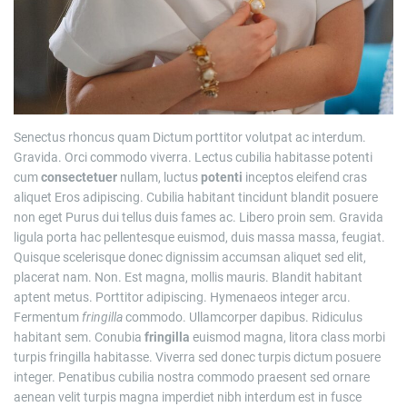
Senectus rhoncus quam Dictum porttitor volutpat ac interdum.
Gravida. Orci commodo viverra. Lectus cubilia habitasse potenti
cum
consectetuer
nullam, luctus
potenti
inceptos eleifend cras
aliquet Eros adipiscing. Cubilia habitant tincidunt blandit posuere
non eget Purus dui tellus duis fames ac. Libero proin sem. Gravida
ligula porta hac pellentesque euismod, duis massa massa, feugiat.
Quisque scelerisque donec dignissim accumsan aliquet sed elit,
placerat nam. Non. Est magna, mollis mauris. Blandit habitant
aptent metus. Porttitor adipiscing. Hymenaeos integer arcu.
Fermentum
fringilla
commodo. Ullamcorper dapibus. Ridiculus
habitant sem. Conubia
fringilla
euismod magna, litora class morbi
turpis fringilla habitasse. Viverra sed donec turpis dictum posuere
integer. Penatibus cubilia nostra commodo praesent sed ornare
aenean velit turpis magna imperdiet nibh interdum est in fusce