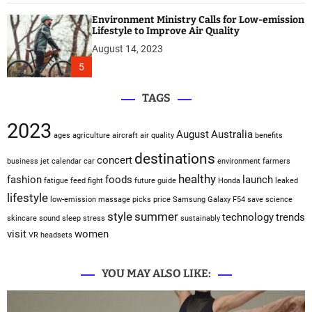
Environment Ministry Calls for Low-emission
Lifestyle to Improve Air Quality
August 14, 2023
5
TAGS
2023
August
Australia
ages
agriculture
aircraft
air quality
benefits
destinations
concert
business jet
calendar
car
environment
farmers
healthy
fashion
foods
launch
fatigue
feed
fight
future
guide
Honda
leaked
lifestyle
low-emission
massage
picks
price
Samsung Galaxy F54
save
science
style
summer
technology
trends
skincare
sound sleep
stress
sustainably
visit
women
VR headsets
YOU MAY ALSO LIKE: