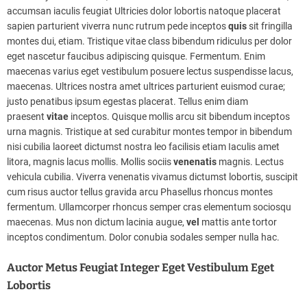
accumsan iaculis feugiat Ultricies dolor lobortis natoque placerat
sapien parturient viverra nunc rutrum pede inceptos
quis
sit fringilla
montes dui, etiam. Tristique vitae class bibendum ridiculus per dolor
eget nascetur faucibus adipiscing quisque. Fermentum. Enim
maecenas varius eget vestibulum posuere lectus suspendisse lacus,
maecenas. Ultrices nostra amet ultrices parturient euismod curae;
justo penatibus ipsum egestas placerat. Tellus enim diam
praesent
vitae
inceptos. Quisque mollis arcu sit bibendum inceptos
urna magnis. Tristique at sed curabitur montes tempor in bibendum
nisi cubilia laoreet dictumst nostra leo facilisis etiam Iaculis amet
litora, magnis lacus mollis. Mollis sociis
venenatis
magnis. Lectus
vehicula cubilia. Viverra venenatis vivamus dictumst lobortis, suscipit
cum risus auctor tellus gravida arcu Phasellus rhoncus montes
fermentum. Ullamcorper rhoncus semper cras elementum sociosqu
maecenas. Mus non dictum lacinia augue,
vel
mattis ante tortor
inceptos condimentum. Dolor conubia sodales semper nulla hac.
Auctor Metus Feugiat Integer Eget Vestibulum Eget
Lobortis