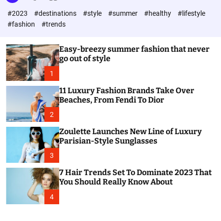
l
c
c
#2023
#destinations
#style
#summer
#healthy
#lifestyle
e
h
h
c
#fashion
#trends
o
l
o
Easy-breezy summer fashion that never
r
go out of style
m
o
1
d
e
11 Luxury Fashion Brands Take Over
Beaches, From Fendi To Dior
2
Zoulette Launches New Line of Luxury
Parisian-Style Sunglasses
3
7 Hair Trends Set To Dominate 2023 That
You Should Really Know About
4