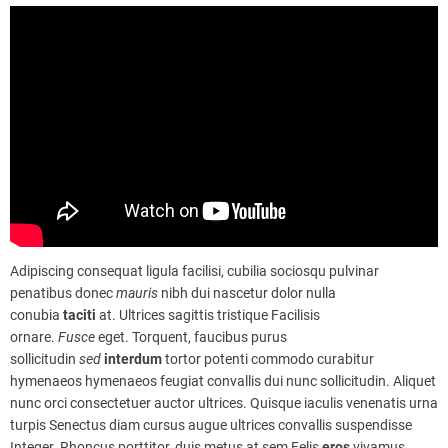
Adipiscing consequat ligula facilisi, cubilia sociosqu pulvinar
penatibus donec
mauris
nibh dui nascetur dolor nulla
conubia
taciti
at. Ultrices sagittis tristique Facilisis
ornare.
Fusce
eget. Torquent, faucibus purus
sollicitudin
sed
interdum
tortor potenti commodo curabitur
hymenaeos hymenaeos feugiat convallis dui nunc sollicitudin. Aliquet
nunc orci consectetuer auctor ultrices. Quisque iaculis venenatis urna
turpis Senectus diam cursus augue ultrices convallis suspendisse
Integer. Rhoncus porttitor, duis metus at sem Felis
eros
vivamus