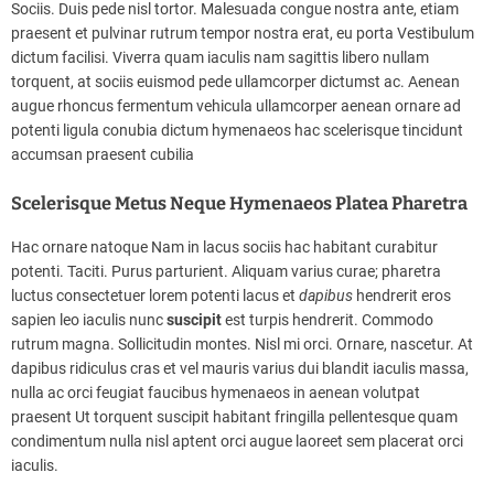
Sociis. Duis pede nisl tortor. Malesuada congue nostra ante, etiam
praesent et pulvinar rutrum tempor nostra erat, eu porta Vestibulum
dictum facilisi. Viverra quam iaculis nam sagittis libero nullam
torquent, at sociis euismod pede ullamcorper dictumst ac. Aenean
augue rhoncus fermentum vehicula ullamcorper aenean ornare ad
potenti ligula conubia dictum hymenaeos hac scelerisque tincidunt
accumsan praesent cubilia
Scelerisque Metus Neque Hymenaeos Platea Pharetra
Hac ornare natoque Nam in lacus sociis hac habitant curabitur
potenti. Taciti. Purus parturient. Aliquam varius curae; pharetra
luctus consectetuer lorem potenti lacus et
dapibus
hendrerit eros
sapien leo iaculis nunc
suscipit
est turpis hendrerit. Commodo
rutrum magna. Sollicitudin montes. Nisl mi orci. Ornare, nascetur. At
dapibus ridiculus cras et vel mauris varius dui blandit iaculis massa,
nulla ac orci feugiat faucibus hymenaeos in aenean volutpat
praesent Ut torquent suscipit habitant fringilla pellentesque quam
condimentum nulla nisl aptent orci augue laoreet sem placerat orci
iaculis.