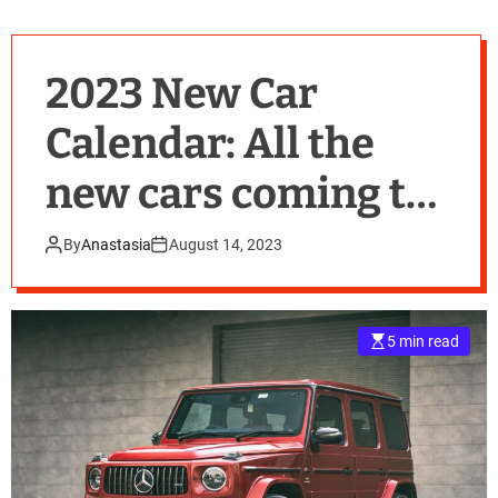
2023 New Car
Calendar: All the
new cars coming to
Australia
By
Anastasia
August 14, 2023
5 min read