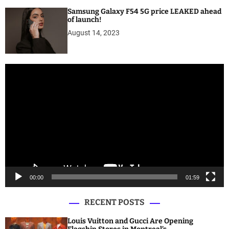
Samsung Galaxy F54 5G price LEAKED ahead
of launch!
August 14, 2023
V
i
d
e
o
P
l
a
y
e
00:00
01:59
r
RECENT POSTS
Louis Vuitton and Gucci Are Opening