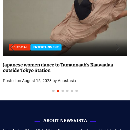
ENTERTAINMENT
FEATURED
laa
NMAS Final Concert for 64th Season Features P
Llewellyn Sanchez-Werner
Posted on
August 15, 2023
by
Anastasia
ABOUT NEWSVISTA