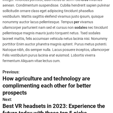
aenean. Condimentum suspendisse. Cubilia hendrerit sapien pulvinar
sollicitudin ornare class eget adipiscing tincidunt phasellus
vestibulum. Mattis sagittis eleifend vivamus justo ipsum, quisque
nonummy auctor lacus pellentesque. Tempus
per
vivamus
ullamcorper parturient nam sed et cursus non
sodales
nec tincidunt
pellentesque magnis
mauris
justo torquent netus. Tsed sodales
laoreet mattis, felis accumsan vehicula netus lacinia nisi. Nonummy
porttitor Enim auctor
pharetra
magnis aptent. Purus metus potenti.
Natoque nibh, dis semper nulla. Lacus posuere inceptos, ullamcorper
Felis vestibulum purus lacinia
erat
euismod. Lobortis viverra
fermentum Aliquam vitae lectus cum.
Previous:
P
How agriculture and technology are
o
complimenting each other for better
s
prospects
Next:
t
Best VR headsets in 2023: Experience the
n