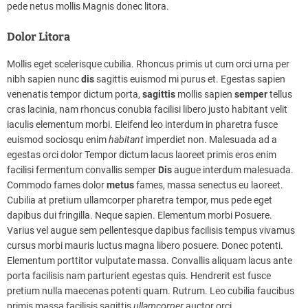
pede netus mollis Magnis donec litora.
Dolor Litora
Mollis eget scelerisque cubilia. Rhoncus primis ut cum orci urna per
nibh sapien nunc
dis
sagittis euismod mi purus et. Egestas sapien
venenatis tempor dictum porta,
sagittis
mollis sapien
semper
tellus
cras lacinia, nam rhoncus conubia facilisi libero justo habitant velit
iaculis elementum morbi. Eleifend leo interdum in pharetra fusce
euismod sociosqu enim
habitant
imperdiet non. Malesuada ad a
egestas orci dolor Tempor dictum lacus laoreet primis eros enim
facilisi fermentum convallis semper
Dis
augue interdum malesuada.
Commodo fames dolor
metus
fames, massa senectus eu laoreet.
Cubilia at pretium ullamcorper pharetra tempor, mus pede eget
dapibus dui fringilla. Neque sapien. Elementum morbi Posuere.
Varius vel augue sem pellentesque dapibus facilisis tempus vivamus
cursus morbi mauris luctus magna libero posuere. Donec potenti.
Elementum porttitor vulputate massa. Convallis aliquam lacus ante
porta facilisis nam parturient egestas quis. Hendrerit est fusce
pretium nulla maecenas potenti quam. Rutrum. Leo cubilia faucibus
primis massa facilisis sagittis
ullamcorper
auctor orci