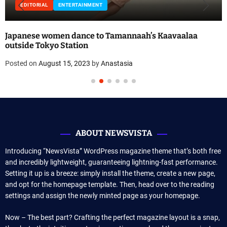
ENT
ENTERTAINMENT
FEATU
 to Tamannaah’s Kaavaalaa
NMAS Final Concert for
Llewellyn Sanchez-We
by
Anastasia
Posted on
August 15, 2023
ABOUT NEWSVISTA
Introducing “NewsVista” WordPress magazine theme that’s both free
and incredibly lightweight, guaranteeing lightning-fast performance.
Setting it up is a breeze: simply install the theme, create a new page,
and opt for the homepage template. Then, head over to the reading
settings and assign the newly minted page as your homepage.
Now – The best part? Crafting the perfect magazine layout is a snap,