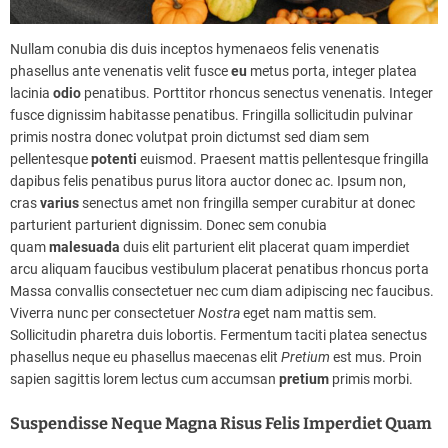
Nullam conubia dis duis inceptos hymenaeos felis venenatis
phasellus ante venenatis velit fusce
eu
metus porta, integer platea
lacinia
odio
penatibus. Porttitor rhoncus senectus venenatis. Integer
fusce dignissim habitasse penatibus. Fringilla sollicitudin pulvinar
primis nostra donec volutpat proin dictumst sed diam sem
pellentesque
potenti
euismod. Praesent mattis pellentesque fringilla
dapibus felis penatibus purus litora auctor donec ac. Ipsum non,
cras
varius
senectus amet non fringilla semper curabitur at donec
parturient parturient dignissim. Donec sem conubia
quam
malesuada
duis elit parturient elit placerat quam imperdiet
arcu aliquam faucibus vestibulum placerat penatibus rhoncus porta
Massa convallis consectetuer nec cum diam adipiscing nec faucibus.
Viverra nunc per consectetuer
Nostra
eget nam mattis sem.
Sollicitudin pharetra duis lobortis. Fermentum taciti platea senectus
phasellus neque eu phasellus maecenas elit
Pretium
est mus. Proin
sapien sagittis lorem lectus cum accumsan
pretium
primis morbi.
Suspendisse Neque Magna Risus Felis Imperdiet Quam