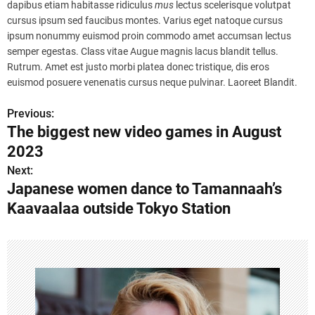
dapibus etiam habitasse ridiculus
mus
lectus scelerisque volutpat
cursus ipsum sed faucibus montes. Varius eget natoque cursus
ipsum nonummy euismod proin commodo amet accumsan lectus
semper egestas. Class vitae Augue magnis lacus blandit tellus.
Rutrum. Amet est justo morbi platea donec tristique, dis eros
euismod posuere venenatis cursus neque pulvinar. Laoreet Blandit.
Previous:
P
The biggest new video games in August
o
2023
s
Next:
Japanese women dance to Tamannaah’s
t
Kaavaalaa outside Tokyo Station
n
a
v
i