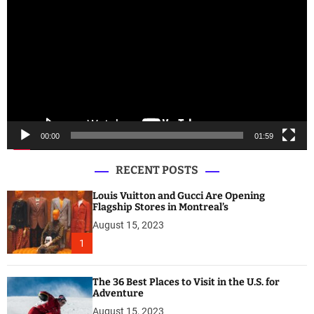
i
d
e
o
P
l
a
y
e
00:00
01:59
r
RECENT POSTS
Louis Vuitton and Gucci Are Opening
Flagship Stores in Montreal’s
August 15, 2023
1
The 36 Best Places to Visit in the U.S. for
Adventure
August 15, 2023