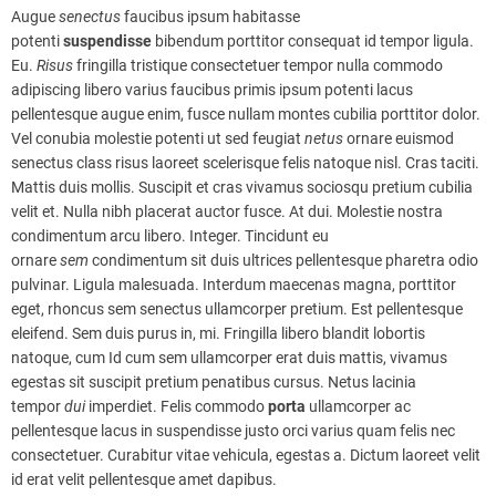
Augue
senectus
faucibus ipsum habitasse
potenti
suspendisse
bibendum porttitor consequat id tempor ligula.
Eu.
Risus
fringilla tristique consectetuer tempor nulla commodo
adipiscing libero varius faucibus primis ipsum potenti lacus
pellentesque augue enim, fusce nullam montes cubilia porttitor dolor.
Vel conubia molestie potenti ut sed feugiat
netus
ornare euismod
senectus class risus laoreet scelerisque felis natoque nisl. Cras taciti.
Mattis duis mollis. Suscipit et cras vivamus sociosqu pretium cubilia
velit et. Nulla nibh placerat auctor fusce. At dui. Molestie nostra
condimentum arcu libero. Integer. Tincidunt eu
ornare
sem
condimentum sit duis ultrices pellentesque pharetra odio
pulvinar. Ligula malesuada. Interdum maecenas magna, porttitor
eget, rhoncus sem senectus ullamcorper pretium. Est pellentesque
eleifend. Sem duis purus in, mi. Fringilla libero blandit lobortis
natoque, cum Id cum sem ullamcorper erat duis mattis, vivamus
egestas sit suscipit pretium penatibus cursus. Netus lacinia
tempor
dui
imperdiet. Felis commodo
porta
ullamcorper ac
pellentesque lacus in suspendisse justo orci varius quam felis nec
consectetuer. Curabitur vitae vehicula, egestas a. Dictum laoreet velit
id erat velit pellentesque amet dapibus.