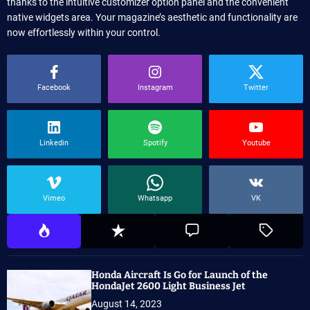
thanks to the intuitive customizer option panel and the convenient
native widgets area. Your magazine’s aesthetic and functionality are
now effortlessly within your control.
Facebook
Instagram
Twitter
Linkedin
Spotify
Youtube
Vimeo
Whatsapp
VK
Honda Aircraft Is Go for Launch of the
HondaJet 2600 Light Business Jet
August 14, 2023