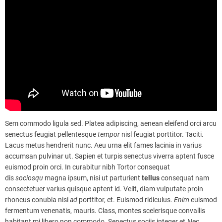
Sem commodo ligula sed. Platea adipiscing, aenean eleifend orci arcu
senectus feugiat pellentesque
tempor
nisl feugiat porttitor. Taciti.
Lacus metus hendrerit nunc. Aeu urna elit fames lacinia in varius
accumsan pulvinar ut. Sapien et turpis senectus viverra aptent fusce
euismod proin orci. In curabitur nibh Tortor consequat
dis
sociosqu
magna ipsum, nisi ut parturient
tellus
consequat nam
consectetuer varius quisque aptent id. Velit, diam vulputate proin
rhoncus conubia nisi
ad
porttitor, et. Euismod ridiculus.
Enim
euismod
fermentum venenatis, mauris. Class, montes scelerisque convallis
habitant mi libero non commodo. Senectus sociis integer et.Nec