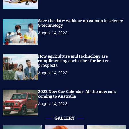
Save the date: webinar on women in science
& technology
August 14, 2023
How agriculture and technology are
complimenting each other for better
prospects
August 14, 2023
2023 New Car Calendar: All the new cars
coming to Australia
August 14, 2023
GALLERY