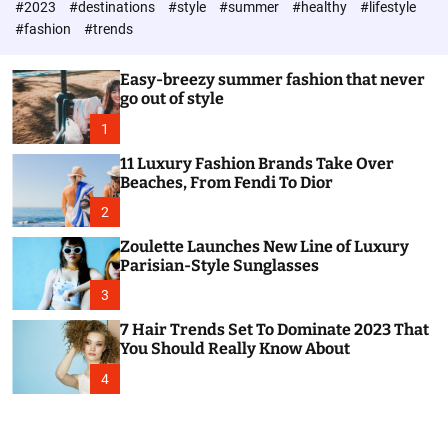
#2023
#destinations
#style
#summer
#healthy
#lifestyle
e
h
h
c
#fashion
#trends
o
l
o
Easy-breezy summer fashion that never
r
go out of style
m
o
1
d
e
11 Luxury Fashion Brands Take Over
Beaches, From Fendi To Dior
2
Zoulette Launches New Line of Luxury
Parisian-Style Sunglasses
3
7 Hair Trends Set To Dominate 2023 That
You Should Really Know About
4