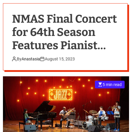
NMAS Final Concert
for 64th Season
Features Pianist
Llewellyn Sanchez-
By
Anastasia
August 15, 2023
Werner
5 min read