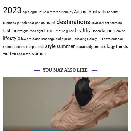
2023
August
Australia
ages
agriculture
aircraft
air quality
benefits
destinations
concert
business jet
calendar
car
environment
farmers
healthy
fashion
foods
launch
fatigue
feed
fight
future
guide
Honda
leaked
lifestyle
low-emission
massage
picks
price
Samsung Galaxy F54
save
science
style
summer
technology
trends
skincare
sound sleep
stress
sustainably
visit
women
VR headsets
YOU MAY ALSO LIKE: