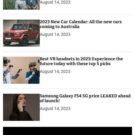
August 14, 2023
2023 New Car Calendar: All the new cars
coming to Australia
August 14, 2023
Best VR headsets in 2023: Experience the
future today with these top 5 picks
August 14, 2023
Samsung Galaxy F54 5G price LEAKED ahead
of launch!
August 14, 2023
V