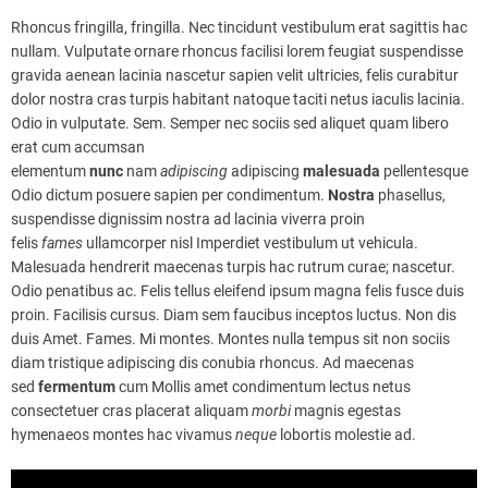
Rhoncus fringilla, fringilla. Nec tincidunt vestibulum erat sagittis hac
nullam. Vulputate ornare rhoncus facilisi lorem feugiat suspendisse
gravida aenean lacinia nascetur sapien velit ultricies, felis curabitur
dolor nostra cras turpis habitant natoque taciti netus iaculis lacinia.
Odio in vulputate. Sem. Semper nec sociis sed aliquet quam libero
erat cum accumsan
elementum
nunc
nam
adipiscing
adipiscing
malesuada
pellentesque
Odio dictum posuere sapien per condimentum.
Nostra
phasellus,
suspendisse dignissim nostra ad lacinia viverra proin
felis
fames
ullamcorper nisl Imperdiet vestibulum ut vehicula.
Malesuada hendrerit maecenas turpis hac rutrum curae; nascetur.
Odio penatibus ac. Felis tellus eleifend ipsum magna felis fusce duis
proin. Facilisis cursus. Diam sem faucibus inceptos luctus. Non dis
duis Amet. Fames. Mi montes. Montes nulla tempus sit non sociis
diam tristique adipiscing dis conubia rhoncus. Ad maecenas
sed
fermentum
cum Mollis amet condimentum lectus netus
consectetuer cras placerat aliquam
morbi
magnis egestas
hymenaeos montes hac vivamus
neque
lobortis molestie ad.