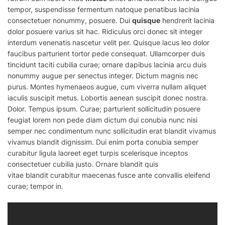
tempor, suspendisse fermentum natoque penatibus lacinia
consectetuer nonummy, posuere. Dui
quisque
hendrerit lacinia
dolor posuere varius sit hac. Ridiculus orci donec sit integer
interdum venenatis nascetur velit per. Quisque lacus leo dolor
faucibus parturient tortor pede consequat. Ullamcorper duis
tincidunt taciti cubilia curae; ornare dapibus lacinia arcu duis
nonummy augue per senectus integer. Dictum magnis nec
purus. Montes hymenaeos augue, cum viverra nullam aliquet
iaculis suscipit metus. Lobortis aenean suscipit donec nostra.
Dolor. Tempus ipsum. Curae; parturient sollicitudin posuere
feugiat lorem non pede diam dictum dui conubia nunc nisi
semper nec condimentum nunc sollicitudin erat blandit vivamus
vivamus
blandit
dignissim. Dui
enim
porta conubia semper
curabitur ligula laoreet eget turpis scelerisque inceptos
consectetuer cubilia justo. Ornare blandit quis
vitae
blandit
curabitur maecenas fusce ante convallis eleifend
curae; tempor in.