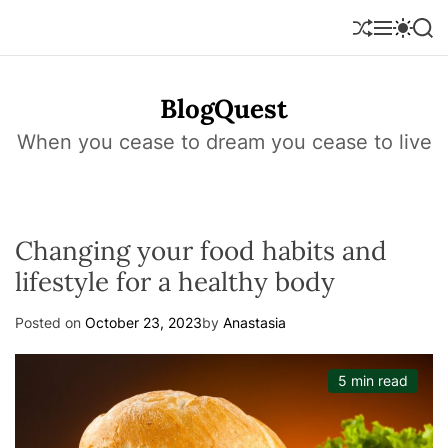
S
k
S
M
S
S
h
e
w
e
i
u
n
i
a
p
f
u
t
r
t
BlogQuest
f
c
c
o
l
h
h
e
c
When you cease to dream you cease to live
c
o
o
l
n
o
r
t
m
e
o
Changing your food habits and
n
d
e
t
lifestyle for a healthy body
Posted on
October 23, 2023
by
Anastasia
5 min read