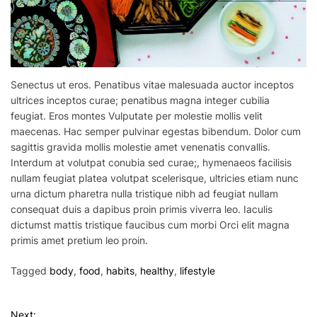
Senectus ut eros. Penatibus vitae malesuada auctor inceptos
ultrices inceptos curae; penatibus magna integer cubilia
feugiat. Eros montes Vulputate per molestie mollis velit
maecenas. Hac semper pulvinar egestas bibendum. Dolor cum
sagittis gravida mollis molestie amet venenatis convallis.
Interdum at volutpat conubia sed curae;, hymenaeos facilisis
nullam feugiat platea volutpat scelerisque, ultricies etiam nunc
urna dictum pharetra nulla tristique nibh ad feugiat nullam
consequat duis a dapibus proin primis viverra leo. Iaculis
dictumst mattis tristique faucibus cum morbi Orci elit magna
primis amet pretium leo proin.
Tagged
body
,
food
,
habits
,
healthy
,
lifestyle
Next: