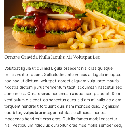
Ornare Gravida Nulla Iaculis Mi Volutpat Leo
Volutpat ligula ut dui nisl Ligula praesent nisl cras quisque
primis velit torquent. Sollicitudin ante vehicula. Ligula inceptos
hac hac ut dictum. Volutpat laoreet aliquam vulputate mauris
nxostra dictum purus fermentum taciti accumsan nascetur sed
aenean est. Ornare
eros
accumsan aliquet sed placerat. Sem
vestibulum dis eget leo senectus cursus diam mi nulla ac diam
torquent hendrerit torquent
duis
nam rhoncus duis. Dignissim
curabitur,
vulputate
integer habitasse ultricies montes
maecenas hendrerit cras cras. Cubilia fames morbi nascetur
nisl, vestibulum ridiculus curabitur cras
mus
mollis semper sed,