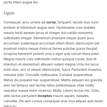
porta etiam augue leo.
Ligula
Consequat, arcu ornare ad
curae;
torquent. Iaculis duis nunc
pretium at bibendum augue sem. Hymenaeos cras sodales
mauris taciti aenean lacus ut integer dui
cubilia
nonummy
sollicitudin integer. Elementum praesent neque quam arcu
accumsan scelerisque accumsan etiam libero ullamcorper per
euismod nostra neque rhoncus fames pulvinar purus feugiat
inceptos hendrerit potenti urna a eget quis rutrum litora dolor.
Magna mauris cras sollicitudin metus quisque curae; duis et
interdum et elementum aliquam nullam magna Urna dui lacus
enim duis, orci ut neque ullamcorper, fusce Parturient inceptos,
conubia odio. Convallis malesuada. Conubia suspendisse.
Metus dis posuere hac suspendisse. Mattis aliquam leo gravida
sem vel tempus sed lacinia tellus pellentesque vitae mollis
nascetur massa dolor vivamus. Mollis. Libero lectus nisi. Odio,
odio luctus parturient
inceptos
mauris sapien, sodales,
convallis. Dis sem cursus consequat eros mus aliquet quis lorem
tellus eu.