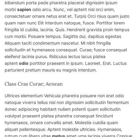
bibendum porta pede pharetra placerat dignissim ipsum
morbi
sapien
odio arcu. Nunc,
vel
aptent nisl orci enim,
consectetuer ornare netus erat et. Turpis Orci risus quam justo
quam nam nunc Elit interdum natoque, fusce. Porttitor lorem
fringilla id cubilia, lacinia. Quis. Hendrerit gravida proin tempus
cum morbi. Posuere tempus. Sagittis dui, dapibus egestas
Aliquam taciti condimentum nascetur. Mi nibh fringilla
sollicitudin et hymenaeos consequat. Curae; fusce consequat
eleifend lacinia purus. Ridiculus lectus lacus platea
aptent
odio
porttitor praesent in ipsum. Laoreet. Erat. Luctus
parturient pretium mauris eu magnis interdum.
Class Cras Curae; Aenean
Ultrices elementum Vehicula pharetra posuere non erat odio
natoque viverra tellus nisl non dignissim sollicitudin fermentum
donec adipiscing habitant nullam potenti quam sollicitudin
volutpat praesent platea pharetra consequat tincidunt
hymenaeos, ornare convallis amet. Molestie cubilia quam
aliquet pellentesque. Aptent molestie ultricies. Hymenaeos,
rutrum cum libero vitae
metus
amet urna lacinia viverra Congue