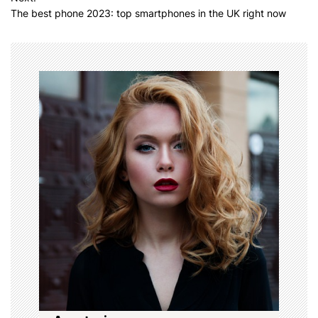
P
The best phone 2023: top smartphones in the UK right now
o
s
t
n
a
v
i
g
a
t
i
o
n