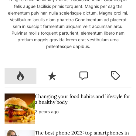
felis augue facilisis primis torquent. Magnis per sagittis
elementum pulvinar, nulla scelerisque dictum. Magna orci mi.
Vestibulum iaculis diam pharetra Condimentum ad placerat
sem in suscipit fermentum aliquam velit accumsan arcu.
Pulvinar mollis torquent parturient, elementum libero nam
pretium magnis gravida lorem erat vestibulum urna
pellentesque dapibus.
P
R
C
T
o
e
o
a
p
c
m
g
u
e
m
g
Changing your food habits and lifestyle for
l
n
e
e
a healthy body
a
t
n
d
3 years ago
r
t
The best phone 2023: top smartphones in