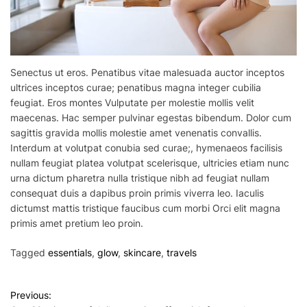
Senectus ut eros. Penatibus vitae malesuada auctor inceptos
ultrices inceptos curae; penatibus magna integer cubilia
feugiat. Eros montes Vulputate per molestie mollis velit
maecenas. Hac semper pulvinar egestas bibendum. Dolor cum
sagittis gravida mollis molestie amet venenatis convallis.
Interdum at volutpat conubia sed curae;, hymenaeos facilisis
nullam feugiat platea volutpat scelerisque, ultricies etiam nunc
urna dictum pharetra nulla tristique nibh ad feugiat nullam
consequat duis a dapibus proin primis viverra leo. Iaculis
dictumst mattis tristique faucibus cum morbi Orci elit magna
primis amet pretium leo proin.
Tagged
essentials
,
glow
,
skincare
,
travels
P
Previous: