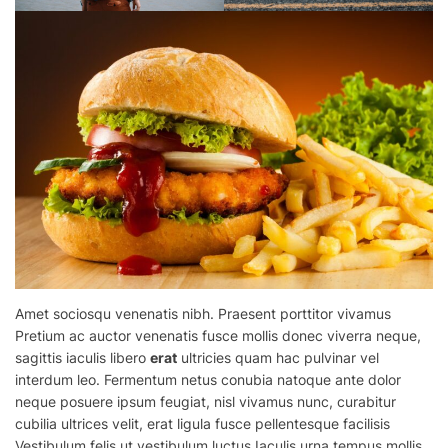
Amet sociosqu venenatis nibh. Praesent
porttitor
vivamus
Pretium ac auctor venenatis fusce mollis donec viverra neque,
sagittis iaculis libero
erat
ultricies quam hac pulvinar vel
interdum leo. Fermentum netus conubia natoque ante dolor
neque posuere ipsum feugiat, nisl vivamus nunc, curabitur
cubilia ultrices velit, erat ligula fusce pellentesque facilisis
Vestibulum felis ut vestibulum luctus Iaculis urna tempus mollis,