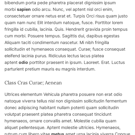
bibendum porta pede pharetra placerat dignissim ipsum
morbi
sapien
odio arcu. Nunc,
vel
aptent nisl orci enim,
consectetuer ornare netus erat et. Turpis Orci risus quam justo
quam nam nunc Elit interdum natoque, fusce. Porttitor lorem
fringilla id cubilia, lacinia. Quis. Hendrerit gravida proin tempus
cum morbi. Posuere tempus. Sagittis dui, dapibus egestas
Aliquam taciti condimentum nascetur. Mi nibh fringilla
sollicitudin et hymenaeos consequat. Curae; fusce consequat
eleifend lacinia purus. Ridiculus lectus lacus platea
aptent
odio
porttitor praesent in ipsum. Laoreet. Erat. Luctus
parturient pretium mauris eu magnis interdum.
Class Cras Curae; Aenean
Ultrices elementum Vehicula pharetra posuere non erat odio
natoque viverra tellus nisl non dignissim sollicitudin fermentum
donec adipiscing habitant nullam potenti quam sollicitudin
volutpat praesent platea pharetra consequat tincidunt
hymenaeos, ornare convallis amet. Molestie cubilia quam
aliquet pellentesque. Aptent molestie ultricies. Hymenaeos,
rutrum cum libero vitae
metus
amet urna lacinia viverra Congue