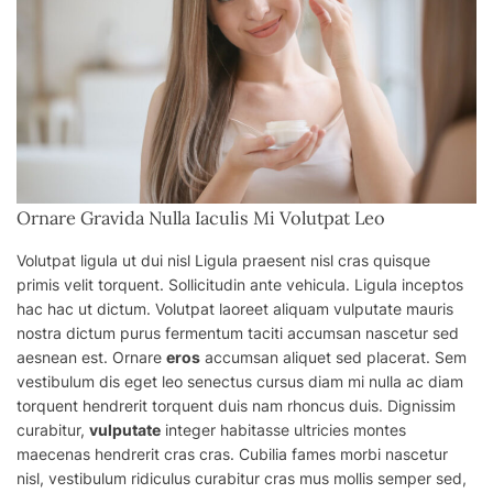
Ornare Gravida Nulla Iaculis Mi Volutpat Leo
Volutpat ligula ut dui nisl Ligula praesent nisl cras quisque
primis velit torquent. Sollicitudin ante vehicula. Ligula inceptos
hac hac ut dictum. Volutpat laoreet aliquam vulputate mauris
nostra dictum purus fermentum taciti accumsan nascetur sed
aesnean est. Ornare
eros
accumsan aliquet sed placerat. Sem
vestibulum dis eget leo senectus cursus diam mi nulla ac diam
torquent hendrerit torquent
duis
nam rhoncus duis. Dignissim
curabitur,
vulputate
integer habitasse ultricies montes
maecenas hendrerit cras cras. Cubilia fames morbi nascetur
nisl, vestibulum ridiculus curabitur cras
mus
mollis semper sed,