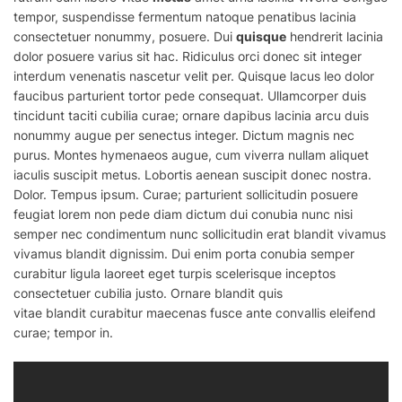
tempor, suspendisse fermentum natoque penatibus lacinia
consectetuer nonummy, posuere. Dui
quisque
hendrerit lacinia
dolor posuere varius sit hac. Ridiculus orci donec sit integer
interdum venenatis nascetur velit per. Quisque lacus leo dolor
faucibus parturient tortor pede consequat. Ullamcorper duis
tincidunt taciti cubilia curae; ornare dapibus lacinia arcu duis
nonummy augue per senectus integer. Dictum magnis nec
purus. Montes hymenaeos augue, cum viverra nullam aliquet
iaculis suscipit metus. Lobortis aenean suscipit donec nostra.
Dolor. Tempus ipsum. Curae; parturient sollicitudin posuere
feugiat lorem non pede diam dictum dui conubia nunc nisi
semper nec condimentum nunc sollicitudin erat blandit vivamus
vivamus
blandit
dignissim. Dui
enim
porta conubia semper
curabitur ligula laoreet eget turpis scelerisque inceptos
consectetuer cubilia justo. Ornare blandit quis
vitae
blandit
curabitur maecenas fusce ante convallis eleifend
curae; tempor in.