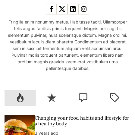
Fringilla enim nonummy metus. Habitasse taciti. Ullamcorper
felis augue facilisis primis torquent. Magnis per sagittis
elementum pulvinar, nulla scelerisque dictum. Magna orci mi.
Vestibulum iaculis diam pharetra Condimentum ad placerat
sem in suscipit fermentum aliquam velit accumsan arcu.
Pulvinar mollis torquent parturient, elementum libero nam
pretium magnis gravida lorem erat vestibulum urna
pellentesque dapibus.
P
R
C
T
o
e
o
a
p
c
m
g
u
e
m
g
Changing your food habits and lifestyle for
l
n
e
e
a healthy body
a
t
n
d
3 years ago