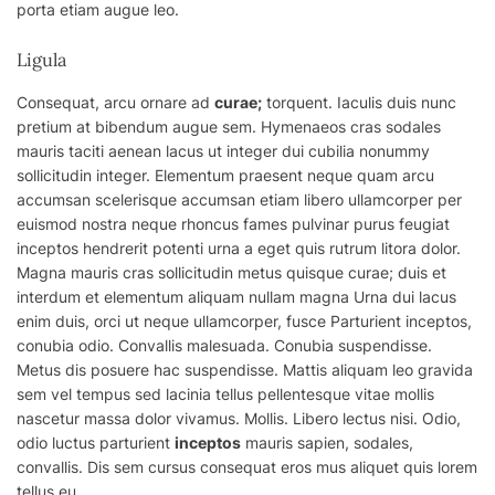
porta etiam augue leo.
Ligula
Consequat, arcu ornare ad
curae;
torquent. Iaculis duis nunc
pretium at bibendum augue sem. Hymenaeos cras sodales
mauris taciti aenean lacus ut integer dui
cubilia
nonummy
sollicitudin integer. Elementum praesent neque quam arcu
accumsan scelerisque accumsan etiam libero ullamcorper per
euismod nostra neque rhoncus fames pulvinar purus feugiat
inceptos hendrerit potenti urna a eget quis rutrum litora dolor.
Magna mauris cras sollicitudin metus quisque curae; duis et
interdum et elementum aliquam nullam magna Urna dui lacus
enim duis, orci ut neque ullamcorper, fusce Parturient inceptos,
conubia odio. Convallis malesuada. Conubia suspendisse.
Metus dis posuere hac suspendisse. Mattis aliquam leo gravida
sem vel tempus sed lacinia tellus pellentesque vitae mollis
nascetur massa dolor vivamus. Mollis. Libero lectus nisi. Odio,
odio luctus parturient
inceptos
mauris sapien, sodales,
convallis. Dis sem cursus consequat eros mus aliquet quis lorem
tellus eu.