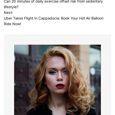
Can 20 minutes of daily exercise offset risk from sedentary
o
lifestyle?
s
Next:
Uber Takes Flight In Cappadocia: Book Your Hot Air Balloon
t
Ride Now!
n
a
v
i
g
a
t
i
o
n