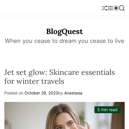
S
k
S
M
S
S
h
e
w
e
i
u
n
i
a
p
f
u
t
r
t
BlogQuest
f
c
c
o
l
h
h
e
c
When you cease to dream you cease to live
c
o
o
l
n
o
r
t
m
e
o
Jet set glow: Skincare essentials
n
d
e
t
for winter travels
Posted on
October 29, 2023
by
Anastasia
5 min read