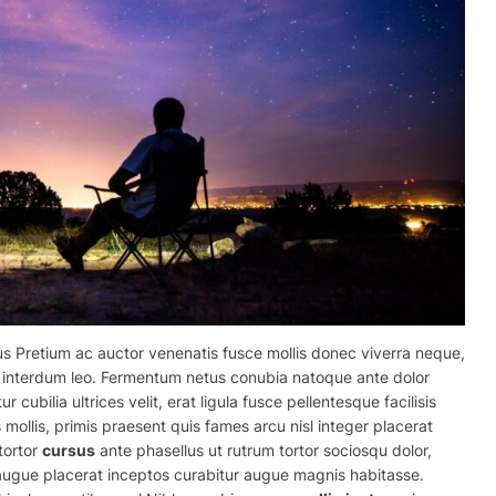
 Pretium ac auctor venenatis fusce mollis donec viverra neque,
l interdum leo. Fermentum netus conubia natoque ante dolor
cubilia ultrices velit, erat ligula fusce pellentesque facilisis
 mollis, primis praesent quis fames arcu nisl integer placerat
tortor
cursus
ante phasellus ut rutrum tortor sociosqu dolor,
it augue placerat inceptos curabitur augue magnis habitasse.