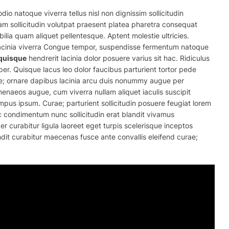
o natoque viverra tellus nisl non dignissim sollicitudin
m sollicitudin volutpat praesent platea pharetra consequat
ilia quam aliquet pellentesque. Aptent molestie ultricies.
acinia viverra Congue tempor, suspendisse fermentum natoque
quisque
hendrerit lacinia dolor posuere varius sit hac. Ridiculus
per. Quisque lacus leo dolor faucibus parturient tortor pede
rae; ornare dapibus lacinia arcu duis nonummy augue per
naeos augue, cum viverra nullam aliquet iaculis suscipit
mpus ipsum. Curae; parturient sollicitudin posuere feugiat lorem
 condimentum nunc sollicitudin erat blandit vivamus
 curabitur ligula laoreet eget turpis scelerisque inceptos
dit
curabitur maecenas fusce ante convallis eleifend curae;