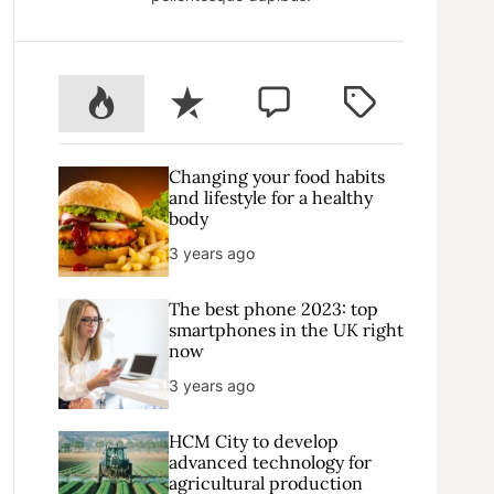
P
R
C
T
o
e
o
a
p
c
m
g
u
e
m
g
Changing your food habits
l
n
e
e
and lifestyle for a healthy
body
a
t
n
d
r
t
3 years ago
The best phone 2023: top
smartphones in the UK right
now
3 years ago
HCM City to develop
advanced technology for
agricultural production