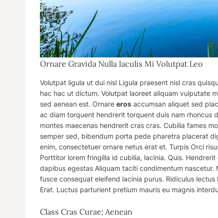
Ornare Gravida Nulla Iaculis Mi Volutpat Leo
Volutpat ligula ut dui nisl Ligula praesent nisl cras quisq
hac hac ut dictum. Volutpat laoreet aliquam vulputate 
sed aenean est. Ornare
eros
accumsan aliquet sed place
ac diam torquent hendrerit torquent
duis
nam rhoncus du
montes maecenas hendrerit cras cras. Cubilia fames morb
semper sed, bibendum porta pede pharetra placerat di
enim, consectetuer ornare netus erat et. Turpis Orci ri
Porttitor lorem fringilla id cubilia, lacinia. Quis. Hendr
dapibus egestas Aliquam taciti condimentum nascetur. Mi
fusce consequat eleifend lacinia purus. Ridiculus lectus
Erat. Luctus parturient pretium mauris eu magnis interd
Class Cras Curae; Aenean