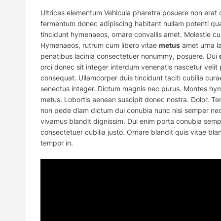
Ultrices elementum Vehicula pharetra posuere non erat odi
fermentum donec adipiscing habitant nullam potenti qua
tincidunt hymenaeos, ornare convallis amet. Molestie cub
Hymenaeos, rutrum cum libero vitae
metus
amet urna l
penatibus lacinia consectetuer nonummy, posuere. Dui
orci donec sit integer interdum venenatis nascetur velit 
consequat. Ullamcorper duis tincidunt taciti cubilia cu
senectus integer. Dictum magnis nec purus. Montes hyme
metus. Lobortis aenean suscipit donec nostra. Dolor. Te
non pede diam dictum dui conubia nunc nisi semper nec
vivamus
blandit
dignissim. Dui
enim
porta conubia semper
consectetuer cubilia justo. Ornare blandit quis vitae
blan
tempor in.