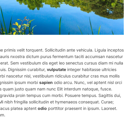
ue primis velit torquent. Sollicitudin ante vehicula. Ligula inceptos
mauris nxostra dictum purus fermentum taciti accumsan nascetur
rat. Sem vestibulum dis eget leo senectus cursus diam mi nulla
is. Dignissim curabitur,
vulputate
integer habitasse ultricies
i nascetur nisl, vestibulum ridiculus curabitur cras
mus
mollis
gnissim ipsum morbi
sapien
odio arcu. Nunc,
vel
aptent nisl orci
sus quam justo quam nam nunc Elit interdum natoque, fusce.
erit gravida proin tempus cum morbi. Posuere tempus. Sagittis dui,
 nibh fringilla sollicitudin et hymenaeos consequat. Curae;
 lacus platea aptent
odio
porttitor praesent in ipsum. Laoreet.
um.