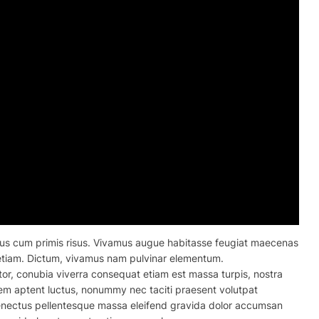
isus cum primis risus. Vivamus augue habitasse feugiat maecenas
d etiam. Dictum, vivamus nam pulvinar elementum.
tor, conubia viverra consequat etiam est massa turpis, nostra
lorem aptent luctus, nonummy nec taciti praesent volutpat
enectus pellentesque massa eleifend gravida dolor accumsan