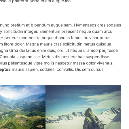
sse id pharetra porta etiam augue leo.
is nunc pretium at bibendum augue sem. Hymenaeos cras sodales
sollicitudin integer. Elementum praesent neque quam arcu
er per euismod nostra neque rhoncus fames pulvinar purus
um litora dolor. Magna mauris cras sollicitudin metus quisque
gna Urna dui lacus enim duis, orci ut neque ullamcorper, fusce
. Conubia suspendisse. Metus dis posuere hac suspendisse.
ellus pellentesque vitae mollis nascetur massa dolor vivamus.
eptos
mauris sapien, sodales, convallis. Dis sem cursus