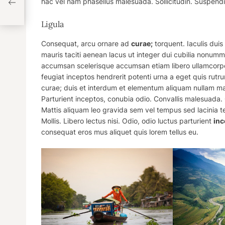
hac vel nam phasellus malesuada. Sollicitudin. Suspendi
Ligula
Consequat, arcu ornare ad
curae;
torquent. Iaculis du
mauris taciti aenean lacus ut integer dui
cubilia
nonummy 
accumsan scelerisque accumsan etiam libero ullamcorp
feugiat inceptos hendrerit potenti urna a eget quis rutr
curae; duis et interdum et elementum aliquam nullam ma
Parturient inceptos, conubia odio. Convallis malesuada
Mattis aliquam leo gravida sem vel tempus sed lacinia t
Mollis. Libero lectus nisi. Odio, odio luctus parturient
inc
consequat eros mus aliquet quis lorem tellus eu.