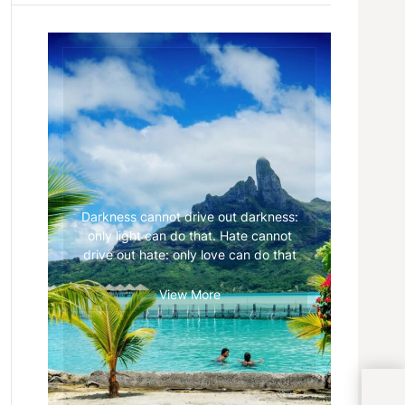
Darkness cannot drive out darkness:
only light can do that. Hate cannot
drive out hate: only love can do that
View More
The 