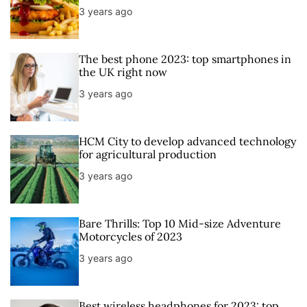
a
t
n
d
3 years ago
r
t
The best phone 2023: top smartphones in
the UK right now
3 years ago
HCM City to develop advanced technology
for agricultural production
3 years ago
Bare Thrills: Top 10 Mid-size Adventure
Motorcycles of 2023
3 years ago
Best wireless headphones for 2023: top