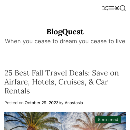
S
k
S
M
S
S
h
e
w
e
i
u
n
i
a
p
f
u
t
r
t
BlogQuest
f
c
c
o
l
h
h
e
c
When you cease to dream you cease to live
c
o
o
l
n
o
r
t
m
e
o
25 Best Fall Travel Deals: Save on
n
d
e
t
Airfare, Hotels, Cruises, & Car
Rentals
Posted on
October 29, 2023
by
Anastasia
5 min read