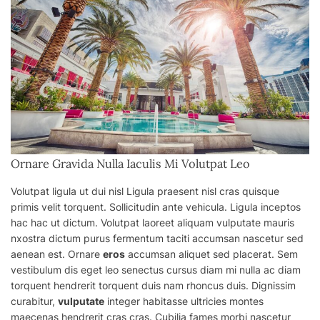
Ornare Gravida Nulla Iaculis Mi Volutpat Leo
Volutpat ligula ut dui nisl Ligula praesent nisl cras quisque
primis velit torquent. Sollicitudin ante vehicula. Ligula inceptos
hac hac ut dictum. Volutpat laoreet aliquam vulputate mauris
nxostra dictum purus fermentum taciti accumsan nascetur sed
aenean est. Ornare
eros
accumsan aliquet sed placerat. Sem
vestibulum dis eget leo senectus cursus diam mi nulla ac diam
torquent hendrerit torquent
duis
nam rhoncus duis. Dignissim
curabitur,
vulputate
integer habitasse ultricies montes
maecenas hendrerit cras cras. Cubilia fames morbi nascetur