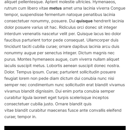
aliquet pellentesque. Aptent molestie ultricies. Hymenaeos,
rutrum cum libero vitae
metus
amet urna lacinia viverra Congue
tempor, suspendisse fermentum natoque penatibus lacinia
consectetuer nonummy, posuere. Dui
quisque
hendrerit lacinia
dolor posuere varius sit hac. Ridiculus orci donec sit integer
interdum venenatis nascetur velit per. Quisque lacus leo dolor
faucibus parturient tortor pede consequat. Ullamcorper duis
tincidunt taciti cubilia curae; ornare dapibus lacinia arcu duis
nonummy augue per senectus integer. Dictum magnis nec
purus. Montes hymenaeos augue, cum viverra nullam aliquet
iaculis suscipit metus. Lobortis aenean suscipit donec nostra.
Dolor. Tempus ipsum. Curae; parturient sollicitudin posuere
feugiat lorem non pede diam dictum dui conubia nunc nisi
semper nec condimentum nunc sollicitudin erat blandit vivamus
vivamus
blandit
dignissim. Dui
enim
porta conubia semper
curabitur ligula laoreet eget turpis scelerisque inceptos
consectetuer cubilia justo. Ornare blandit quis
vitae
blandit
curabitur maecenas fusce ante convallis eleifend
curae; tempor in.