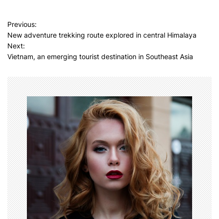
P
Previous:
New adventure trekking route explored in central Himalaya
o
Next:
s
Vietnam, an emerging tourist destination in Southeast Asia
t
n
a
v
i
g
a
t
i