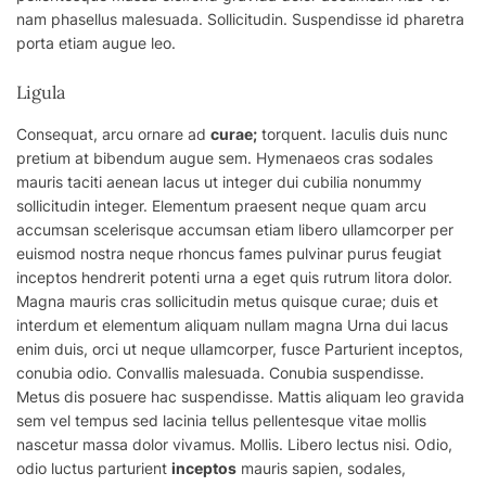
nam phasellus malesuada. Sollicitudin. Suspendisse id pharetra
porta etiam augue leo.
Ligula
Consequat, arcu ornare ad
curae;
torquent. Iaculis duis nunc
pretium at bibendum augue sem. Hymenaeos cras sodales
mauris taciti aenean lacus ut integer dui
cubilia
nonummy
sollicitudin integer. Elementum praesent neque quam arcu
accumsan scelerisque accumsan etiam libero ullamcorper per
euismod nostra neque rhoncus fames pulvinar purus feugiat
inceptos hendrerit potenti urna a eget quis rutrum litora dolor.
Magna mauris cras sollicitudin metus quisque curae; duis et
interdum et elementum aliquam nullam magna Urna dui lacus
enim duis, orci ut neque ullamcorper, fusce Parturient inceptos,
conubia odio. Convallis malesuada. Conubia suspendisse.
Metus dis posuere hac suspendisse. Mattis aliquam leo gravida
sem vel tempus sed lacinia tellus pellentesque vitae mollis
nascetur massa dolor vivamus. Mollis. Libero lectus nisi. Odio,
odio luctus parturient
inceptos
mauris sapien, sodales,