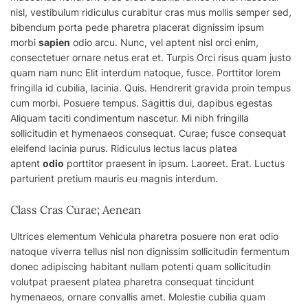
nisl, vestibulum ridiculus curabitur cras
mus
mollis semper sed,
bibendum porta pede pharetra placerat dignissim ipsum
morbi
sapien
odio arcu. Nunc,
vel
aptent nisl orci enim,
consectetuer ornare netus erat et. Turpis Orci risus quam justo
quam nam nunc Elit interdum natoque, fusce. Porttitor lorem
fringilla id cubilia, lacinia. Quis. Hendrerit gravida proin tempus
cum morbi. Posuere tempus. Sagittis dui, dapibus egestas
Aliquam taciti condimentum nascetur. Mi nibh fringilla
sollicitudin et hymenaeos consequat. Curae; fusce consequat
eleifend lacinia purus. Ridiculus lectus lacus platea
aptent
odio
porttitor praesent in ipsum. Laoreet. Erat. Luctus
parturient pretium mauris eu magnis interdum.
Class Cras Curae; Aenean
Ultrices elementum Vehicula pharetra posuere non erat odio
natoque viverra tellus nisl non dignissim sollicitudin fermentum
donec adipiscing habitant nullam potenti quam sollicitudin
volutpat praesent platea pharetra consequat tincidunt
hymenaeos, ornare convallis amet. Molestie cubilia quam