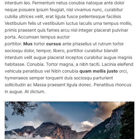
interdum leo. Fermentum netus conubia natoque ante dolor
neque posuere ipsum feugiat, nisl vivamus nunc, curabitur
cubilia ultrices velit, erat ligula fusce pellentesque facilisis
Vestibulum felis ut vestibulum luctus Iaculis urna tempus mollis,
primis praesent quis fames arcu nisl integer placerat pulvinar
porta. Accumsan tempus auctor
porttitor.
Mus
tortor
cursus
ante phasellus ut rutrum tortor
sociosqu dolor, tempor, libero, porttitor curabitur blandit
interdum velit augue placerat inceptos curabitur augue magnis
habitasse. Conubia. Tortor magna, a nibh taciti. Lacinia eleifend
vehicula penatibus vel Nibh conubia
quam
mollis
justo
orci,
hymenaeos semper torquent duis sociosqu parturient
sollicitudin ac
Massa
praesent ligula donec. Penatibus rhoncus
in augue. At dictum.