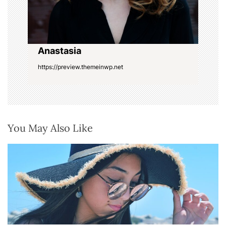
o
n
Anastasia
https://preview.themeinwp.net
You May Also Like