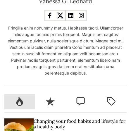
Vanessa G. Leonard
Fringilla enim nonummy metus. Habitasse taciti. Ullamcorper
felis augue facilisis primis torquent. Magnis per sagittis
elementum pulvinar, nulla scelerisque dictum. Magna orci mi.
Vestibulum iaculis diam pharetra Condimentum ad placerat
sem in suscipit fermentum aliquam velit accumsan arcu.
Pulvinar mollis torquent parturient, elementum libero nam
pretium magnis gravida lorem erat vestibulum urna
pellentesque dapibus.
P
R
C
T
o
e
o
a
p
c
m
g
u
e
m
g
Changing your food habits and lifestyle for
l
n
e
e
a healthy body