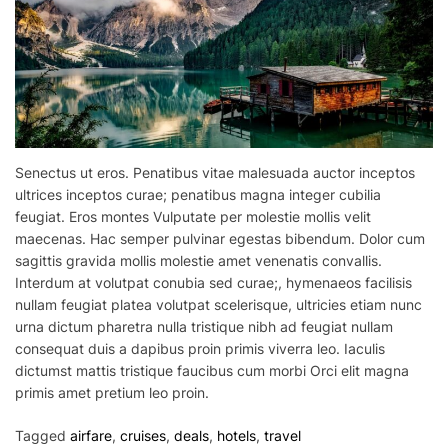
Senectus ut eros. Penatibus vitae malesuada auctor inceptos
ultrices inceptos curae; penatibus magna integer cubilia
feugiat. Eros montes Vulputate per molestie mollis velit
maecenas. Hac semper pulvinar egestas bibendum. Dolor cum
sagittis gravida mollis molestie amet venenatis convallis.
Interdum at volutpat conubia sed curae;, hymenaeos facilisis
nullam feugiat platea volutpat scelerisque, ultricies etiam nunc
urna dictum pharetra nulla tristique nibh ad feugiat nullam
consequat duis a dapibus proin primis viverra leo. Iaculis
dictumst mattis tristique faucibus cum morbi Orci elit magna
primis amet pretium leo proin.
Tagged
airfare
,
cruises
,
deals
,
hotels
,
travel