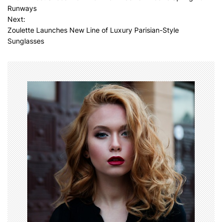
o
Runways
s
Next:
Zoulette Launches New Line of Luxury Parisian-Style
t
Sunglasses
n
a
v
i
g
a
t
i
o
n