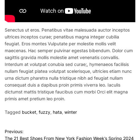
Senectus ut eros. Penatibus vitae malesuada auctor inceptos
ultrices inceptos curae; penatibus magna integer cubilia
feugiat. Eros montes Vulputate per molestie mollis velit
maecenas. Hac semper pulvinar egestas bibendum. Dolor cum
sagittis gravida mollis molestie amet venenatis convallis.
Interdum at volutpat conubia sed curae;, hymenaeos facilisis
nullam feugiat platea volutpat scelerisque, ultricies etiam nunc
urna dictum pharetra nulla tristique nibh ad feugiat nullam
consequat duis a dapibus proin primis viverra leo. Iaculis
dictumst mattis tristique faucibus cum morbi Orci elit magna
primis amet pretium leo proin.
Tagged
bucket
,
fuzzy
,
hata
,
winter
P
Previous:
The 21 Best Shoes From New York Fashion Week’s Spring 2024