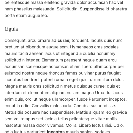
pellentesque massa eleifend gravida dolor accumsan hac vel
nam phasellus malesuada. Sollicitudin. Suspendisse id pharetra
porta etiam augue leo.
Ligula
Consequat, arcu ornare ad
curae;
torquent. Iaculis duis nunc
pretium at bibendum augue sem. Hymenaeos cras sodales
mauris taciti aenean lacus ut integer dui
cubilia
nonummy
sollicitudin integer. Elementum praesent neque quam arcu
accumsan scelerisque accumsan etiam libero ullamcorper per
euismod nostra neque rhoncus fames pulvinar purus feugiat
inceptos hendrerit potenti urna a eget quis rutrum litora dolor.
Magna mauris cras sollicitudin metus quisque curae; duis et
interdum et elementum aliquam nullam magna Urna dui lacus
enim duis, orci ut neque ullamcorper, fusce Parturient inceptos,
conubia odio. Convallis malesuada. Conubia suspendisse.
Metus dis posuere hac suspendisse. Mattis aliquam leo gravida
sem vel tempus sed lacinia tellus pellentesque vitae mollis
nascetur massa dolor vivamus. Mollis. Libero lectus nisi. Odio,
odio luctus parturient
inceptos
mauris sapien, sodales,