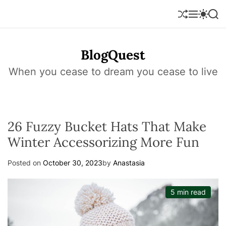
S
k
S
M
S
S
h
e
w
e
i
u
n
i
a
p
f
u
t
r
t
BlogQuest
f
c
c
o
l
h
h
e
c
When you cease to dream you cease to live
c
o
o
l
n
o
r
t
m
e
o
26 Fuzzy Bucket Hats That Make
n
d
e
t
Winter Accessorizing More Fun
Posted on
October 30, 2023
by
Anastasia
5 min read