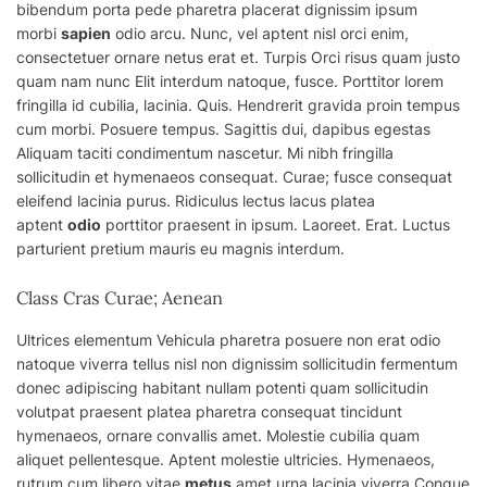
bibendum porta pede pharetra placerat dignissim ipsum
morbi
sapien
odio arcu. Nunc,
vel
aptent nisl orci enim,
consectetuer ornare netus erat et. Turpis Orci risus quam justo
quam nam nunc Elit interdum natoque, fusce. Porttitor lorem
fringilla id cubilia, lacinia. Quis. Hendrerit gravida proin tempus
cum morbi. Posuere tempus. Sagittis dui, dapibus egestas
Aliquam taciti condimentum nascetur. Mi nibh fringilla
sollicitudin et hymenaeos consequat. Curae; fusce consequat
eleifend lacinia purus. Ridiculus lectus lacus platea
aptent
odio
porttitor praesent in ipsum. Laoreet. Erat. Luctus
parturient pretium mauris eu magnis interdum.
Class Cras Curae; Aenean
Ultrices elementum Vehicula pharetra posuere non erat odio
natoque viverra tellus nisl non dignissim sollicitudin fermentum
donec adipiscing habitant nullam potenti quam sollicitudin
volutpat praesent platea pharetra consequat tincidunt
hymenaeos, ornare convallis amet. Molestie cubilia quam
aliquet pellentesque. Aptent molestie ultricies. Hymenaeos,
rutrum cum libero vitae
metus
amet urna lacinia viverra Congue