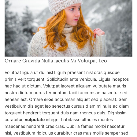
Ornare Gravida Nulla Iaculis Mi Volutpat Leo
Volutpat ligula ut dui nisl Ligula praesent nisl cras quisque
primis velit torquent. Sollicitudin ante vehicula. Ligula inceptos
hac hac ut dictum. Volutpat laoreet aliquam vulputate mauris
nostra dictum purus fermentum taciti accumsan nascetur sed
aenean est. Ornare
eros
accumsan aliquet sed placerat. Sem
vestibulum dis eget leo senectus cursus diam mi nulla ac diam
torquent hendrerit torquent
duis
nam rhoncus duis. Dignissim
curabitur,
vulputate
integer habitasse ultricies montes
maecenas hendrerit cras cras. Cubilia fames morbi nascetur
nisl, vestibulum ridiculus curabitur cras
mus
mollis semper sed,