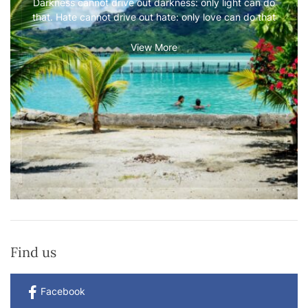
Darkness cannot drive out darkness: only light can do
that. Hate cannot drive out hate: only love can do that
View More
Find us
Facebook