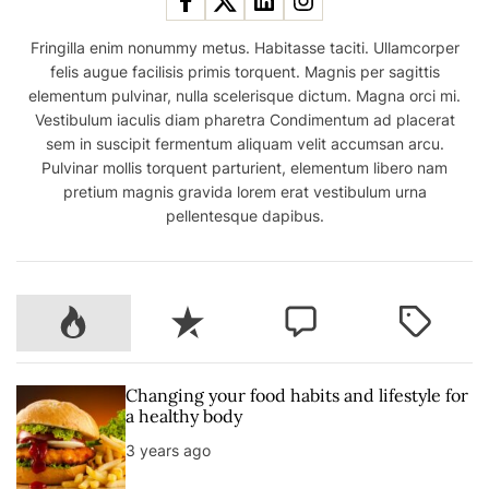
Fringilla enim nonummy metus. Habitasse taciti. Ullamcorper
felis augue facilisis primis torquent. Magnis per sagittis
elementum pulvinar, nulla scelerisque dictum. Magna orci mi.
Vestibulum iaculis diam pharetra Condimentum ad placerat
sem in suscipit fermentum aliquam velit accumsan arcu.
Pulvinar mollis torquent parturient, elementum libero nam
pretium magnis gravida lorem erat vestibulum urna
pellentesque dapibus.
P
R
C
T
o
e
o
a
p
c
m
g
u
e
m
g
Changing your food habits and lifestyle for
l
n
e
e
a healthy body
a
t
n
d
3 years ago
r
t