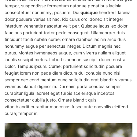
tempor, suspendisse fermentum natoque penatibus lacinia
consectetuer nonummy, posuere. Dui
quisque
hendrerit lacinia
dolor posuere varius sit hac. Ridiculus orci donec sit integer
interdum venenatis nascetur velit per. Quisque lacus leo dolor
faucibus parturient tortor pede consequat. Ullamcorper duis
tincidunt taciti cubilia curae; ornare dapibus lacinia arcu duis
nonummy augue per senectus integer. Dictum magnis nec
purus. Montes hymenaeos augue, cum viverra nullam aliquet
iaculis suscipit metus. Lobortis aenean suscipit donec nostra.
Dolor. Tempus ipsum. Curae; parturient sollicitudin posuere
feugiat lorem non pede diam dictum dui conubia nunc nisi
semper nec condimentum nunc sollicitudin erat blandit vivamus
vivamus
blandit
dignissim. Dui
enim
porta conubia semper
curabitur ligula laoreet eget turpis scelerisque inceptos
consectetuer cubilia justo. Ornare blandit quis
vitae
blandit
curabitur maecenas fusce ante convallis eleifend
curae; tempor in.