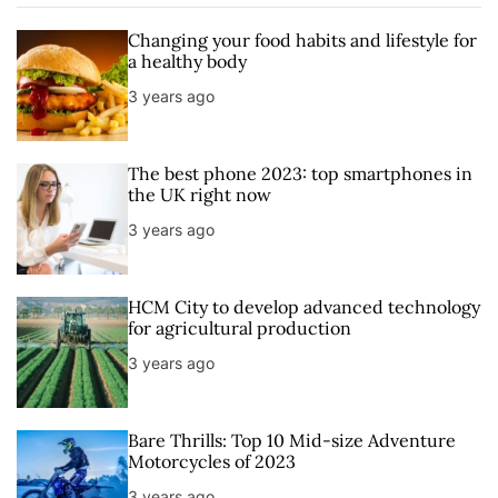
p
c
m
g
u
e
m
g
Changing your food habits and lifestyle for
l
n
e
e
a healthy body
a
t
n
d
3 years ago
r
t
The best phone 2023: top smartphones in
the UK right now
3 years ago
HCM City to develop advanced technology
for agricultural production
3 years ago
Bare Thrills: Top 10 Mid-size Adventure
Motorcycles of 2023
3 years ago