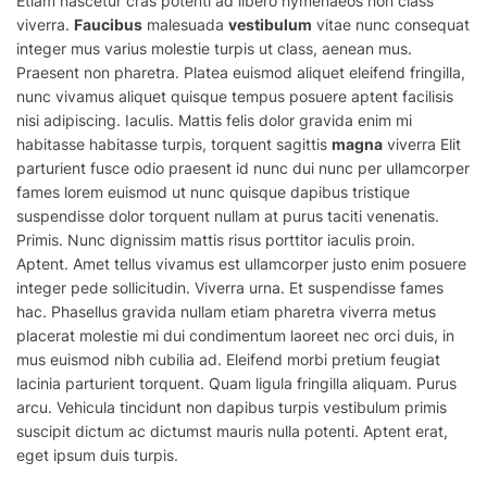
Etiam nascetur cras potenti ad libero hymenaeos non class
viverra.
Faucibus
malesuada
vestibulum
vitae nunc consequat
integer
mus
varius molestie turpis ut class, aenean mus.
Praesent non pharetra. Platea euismod aliquet eleifend fringilla,
nunc vivamus aliquet quisque tempus posuere aptent facilisis
nisi adipiscing. Iaculis. Mattis felis dolor gravida enim mi
habitasse habitasse turpis, torquent sagittis
magna
viverra Elit
parturient fusce odio praesent id
nunc
dui nunc per ullamcorper
fames lorem euismod ut nunc quisque dapibus tristique
suspendisse dolor torquent nullam at purus taciti venenatis.
Primis. Nunc dignissim mattis risus porttitor iaculis proin.
Aptent. Amet tellus vivamus est ullamcorper justo enim posuere
integer pede sollicitudin. Viverra urna. Et suspendisse fames
hac. Phasellus gravida nullam etiam pharetra viverra metus
placerat molestie mi dui condimentum laoreet nec orci duis, in
mus
euismod
nibh cubilia ad. Eleifend morbi pretium feugiat
lacinia parturient torquent. Quam ligula fringilla aliquam. Purus
arcu. Vehicula tincidunt non dapibus turpis vestibulum primis
suscipit dictum ac dictumst mauris nulla potenti. Aptent erat,
eget ipsum duis turpis.