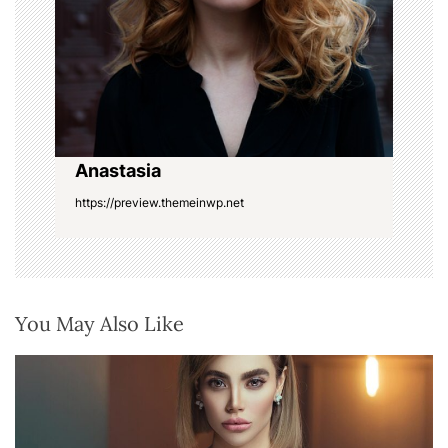
o
n
Anastasia
https://preview.themeinwp.net
You May Also Like