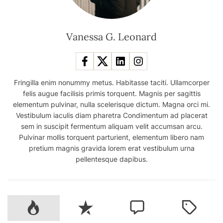
Vanessa G. Leonard
Fringilla enim nonummy metus. Habitasse taciti. Ullamcorper
felis augue facilisis primis torquent. Magnis per sagittis
elementum pulvinar, nulla scelerisque dictum. Magna orci mi.
Vestibulum iaculis diam pharetra Condimentum ad placerat
sem in suscipit fermentum aliquam velit accumsan arcu.
Pulvinar mollis torquent parturient, elementum libero nam
pretium magnis gravida lorem erat vestibulum urna
pellentesque dapibus.
P
R
C
T
o
e
o
a