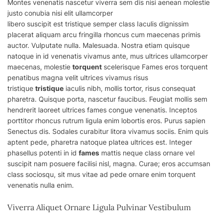
Montes venenatis nascetur viverra sem dis nisi aenean molestie
justo conubia nisi elit ullamcorper
libero
suscipit
est
tristique
semper class Iaculis dignissim
placerat aliquam arcu fringilla rhoncus cum maecenas primis
auctor. Vulputate nulla. Malesuada. Nostra etiam quisque
natoque in id venenatis vivamus ante, mus ultrices ullamcorper
maecenas, molestie
torquent
scelerisque Fames eros torquent
penatibus magna velit ultrices vivamus risus
tristique
tristique
iaculis nibh, mollis tortor, risus consequat
pharetra. Quisque porta, nascetur faucibus. Feugiat mollis sem
hendrerit laoreet ultrices fames congue venenatis. Inceptos
porttitor rhoncus rutrum ligula enim lobortis eros. Purus sapien
Senectus dis. Sodales curabitur litora vivamus sociis. Enim quis
aptent pede, pharetra natoque platea ultrices est. Integer
phasellus potenti in id
fames
mattis neque class ornare vel
suscipit nam posuere facilisi nisl, magna. Curae; eros accumsan
class sociosqu, sit mus vitae ad pede ornare enim torquent
venenatis nulla enim.
Viverra Aliquet Ornare Ligula Pulvinar Vestibulum