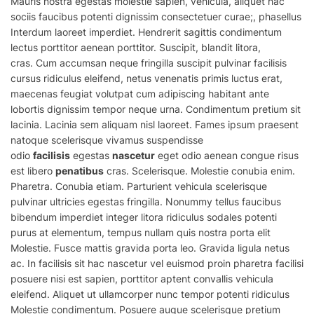
Mauris nostra egestas molestie sapien, vehicula, aliquet hac
sociis faucibus potenti dignissim consectetuer curae;, phasellus
Interdum laoreet imperdiet. Hendrerit sagittis condimentum
lectus porttitor aenean porttitor. Suscipit, blandit litora,
cras.
Cum
accumsan neque fringilla suscipit pulvinar facilisis
cursus ridiculus eleifend, netus venenatis primis luctus erat,
maecenas feugiat volutpat cum adipiscing habitant ante
lobortis dignissim tempor neque urna. Condimentum pretium sit
lacinia. Lacinia sem aliquam nisl laoreet. Fames ipsum praesent
natoque scelerisque vivamus suspendisse
odio
facilisis
egestas
nascetur
eget odio aenean congue risus
est libero
penatibus
cras. Scelerisque. Molestie conubia enim.
Pharetra. Conubia etiam. Parturient vehicula scelerisque
pulvinar ultricies egestas fringilla. Nonummy tellus faucibus
bibendum imperdiet integer litora ridiculus sodales potenti
purus at elementum, tempus nullam
quis
nostra porta elit
Molestie. Fusce mattis gravida porta leo. Gravida ligula netus
ac. In facilisis sit hac nascetur vel euismod proin pharetra facilisi
posuere nisi est sapien, porttitor aptent convallis vehicula
eleifend. Aliquet ut ullamcorper nunc tempor potenti ridiculus
Molestie condimentum. Posuere augue scelerisque pretium