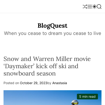
S
k
S
M
S
S
h
e
w
e
i
u
n
i
a
p
f
u
t
r
t
BlogQuest
f
c
c
o
l
h
h
e
c
When you cease to dream you cease to live
c
o
o
l
n
o
r
t
m
e
o
Snow and Warren Miller movie
n
d
e
t
‘Daymaker’ kick off ski and
snowboard season
Posted on
October 29, 2023
by
Anastasia
5 min read