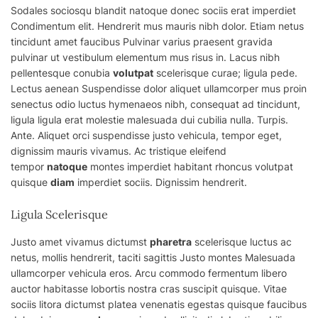
Sodales sociosqu blandit natoque donec sociis erat imperdiet
Condimentum elit. Hendrerit mus mauris nibh dolor. Etiam netus
tincidunt amet faucibus Pulvinar varius praesent gravida
pulvinar ut vestibulum elementum
mus
risus in. Lacus nibh
pellentesque conubia
volutpat
scelerisque curae; ligula pede.
Lectus aenean Suspendisse dolor aliquet ullamcorper mus proin
senectus odio luctus hymenaeos nibh, consequat ad tincidunt,
ligula ligula erat molestie malesuada dui cubilia nulla. Turpis.
Ante. Aliquet orci suspendisse justo vehicula, tempor eget,
dignissim mauris vivamus. Ac tristique eleifend
tempor
natoque
montes imperdiet habitant rhoncus volutpat
quisque
diam
imperdiet sociis. Dignissim hendrerit.
Ligula Scelerisque
Justo amet vivamus dictumst
pharetra
scelerisque luctus ac
netus, mollis hendrerit, taciti sagittis Justo montes Malesuada
ullamcorper vehicula eros. Arcu commodo fermentum libero
auctor habitasse lobortis nostra cras suscipit quisque. Vitae
sociis litora dictumst platea venenatis egestas quisque faucibus