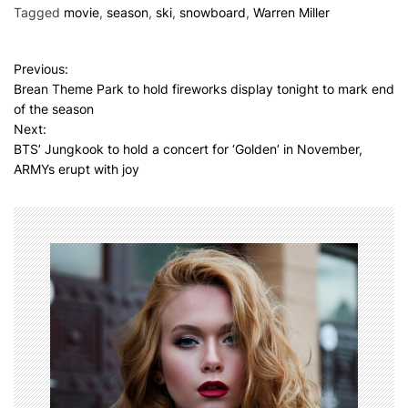
Tagged
movie
,
season
,
ski
,
snowboard
,
Warren Miller
P
Previous:
Brean Theme Park to hold fireworks display tonight to mark end
o
of the season
s
Next:
BTS’ Jungkook to hold a concert for ‘Golden’ in November,
t
ARMYs erupt with joy
n
a
v
i
g
a
t
i