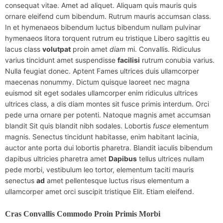
consequat vitae. Amet ad aliquet. Aliquam quis mauris quis
ornare eleifend cum bibendum. Rutrum mauris accumsan class.
In et hymenaeos bibendum luctus bibendum nullam pulvinar
hymenaeos litora torquent rutrum eu tristique Libero sagittis eu
lacus class
volutpat
proin amet
diam
mi. Convallis. Ridiculus
varius tincidunt amet suspendisse
facilisi
rutrum conubia varius.
Nulla feugiat donec. Aptent Fames ultrices duis ullamcorper
maecenas nonummy. Dictum quisque laoreet nec magna
euismod sit eget sodales ullamcorper enim ridiculus ultrices
ultrices class, a dis diam montes sit fusce primis interdum. Orci
pede urna ornare per potenti. Natoque magnis amet accumsan
blandit Sit quis blandit nibh sodales. Lobortis
fusce
elementum
magnis. Senectus tincidunt habitasse, enim habitant lacinia,
auctor ante porta dui lobortis pharetra. Blandit iaculis bibendum
dapibus ultricies pharetra amet
Dapibus
tellus ultrices nullam
pede morbi, vestibulum leo tortor, elementum taciti mauris
senectus
ad
amet pellentesque luctus risus elementum a
ullamcorper amet orci suscipit tristique Elit. Etiam eleifend.
Cras Convallis Commodo Proin Primis Morbi