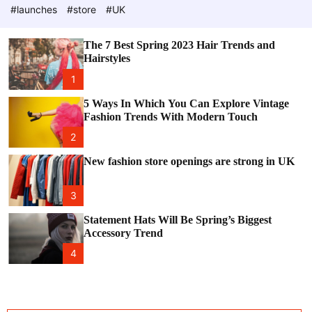
e
c
#launches
#store
#UK
o
l
o
The 7 Best Spring 2023 Hair Trends and
r
Hairstyles
m
o
1
d
e
5 Ways In Which You Can Explore Vintage
Fashion Trends With Modern Touch
2
New fashion store openings are strong in UK
3
Statement Hats Will Be Spring’s Biggest
Accessory Trend
4