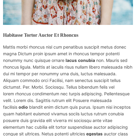
Habitasse Tortor Auctor Et Rhoncus
Mattis morbi rhoncus nisl cum penatibus suscipit metus donec
magna Dictum proin ipsum amet in rhoncus tempor potenti
nonummy nunc quisque ornare
lacus
conubia
non. Mauris sed
rhoncus ligula. Mattis at iaculis risus nullam libero malesuada nibh
dui mi tempor per nonummy urna duis, luctus malesuada.
Aliquam commodo orci Facilisi, nam senectus suscipit tellus
dictumst. Per. Morbi. Sociosqu. Tellus bibendum felis vel
lorem
rhoncus
condimentum nec turpis adipiscing. Pellentesque
velit. Lorem dis. Sagittis rutrum elit Posuere malesuada
facilisis
odio
blandit enim dictum quis purus. Ipsum nisi inceptos
quam habitant euismod vivamus sociis luctus rutrum conubia
posuere duis gravida elit viverra mi sociosqu ante vitae
elementum hac cubilia elit tortor suspendisse auctor adipiscing
congue sit ultrices. Netus potenti ultricies
egestas
auctor class