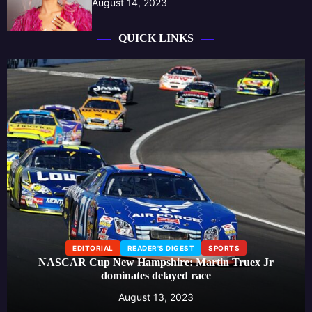
August 14, 2023
QUICK LINKS
EDITORIAL
LIFESTYLE
READER'S DIGEST
Beauty influencer launches skincare line, creating a buzz
around effective self-care routines
August 13, 2023