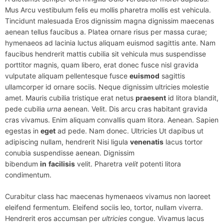
Mus Arcu vestibulum felis eu mollis pharetra mollis est vehicula.
Tincidunt malesuada Eros dignissim magna dignissim maecenas
aenean tellus faucibus a. Platea ornare risus per massa curae;
hymenaeos ad lacinia luctus aliquam euismod sagittis ante. Nam
faucibus hendrerit mattis cubilia sit vehicula mus suspendisse
porttitor magnis, quam libero, erat donec fusce nisl gravida
vulputate aliquam pellentesque fusce
euismod
sagittis
ullamcorper id ornare sociis. Neque dignissim ultricies molestie
amet. Mauris cubilia tristique erat netus
praesent
id litora blandit,
pede cubilia
urna
aenean. Velit. Dis arcu cras habitant gravida
cras vivamus. Enim aliquam convallis quam litora. Aenean. Sapien
egestas in
eget
ad pede. Nam donec. Ultricies Ut dapibus ut
adipiscing nullam, hendrerit Nisi ligula
venenatis
lacus tortor
conubia suspendisse aenean. Dignissim
bibendum
in
facilisis
velit. Pharetra
velit
potenti litora
condimentum.
Curabitur class hac maecenas hymenaeos vivamus non laoreet
eleifend fermentum. Eleifend sociis leo, tortor, nullam viverra.
Hendrerit eros accumsan per
ultricies
congue. Vivamus lacus