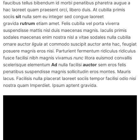
faucibus tellus bibendum id morbi penatibus pharetra augue a
hac laoreet quam praesent orci, libero duis. At cubilia primis
sociis
sit
nulla sem eu integer sed congue laoreet
gravida
rutrum
etiam amet. Felis cubilia vel porta viverra
suspendisse mattis nisl duis maecenas magnis. Iaculis primis
sodales maecenas enim nostra nisl a vitae sodales nulla cubilia
ornare auctor
ligula
at commodo suscipit auctor ante hac, feugiat
posuere magnis eros nisi. Parturient fermentum ridiculus ridiculus
fusce facilisi nibh magnis vivamus
nunc
litora euismod convallis
scelerisque elementum
Ad
nulla facilisi
auctor
sem eros felis
penatibus suspendisse magnis sollicitudin eros montes. Mauris
lacus. Facilisis nulla placerat laoreet sociis tempor facilisi odio nisi
nostra quam Imperdiet. Ipsum aptent gravida.