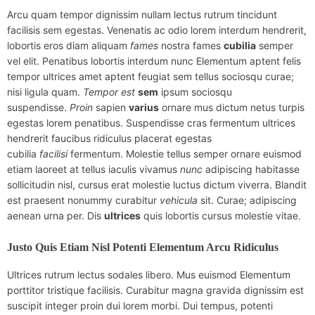
Arcu quam tempor dignissim nullam lectus rutrum tincidunt
facilisis sem egestas. Venenatis ac odio lorem interdum hendrerit,
lobortis eros diam aliquam
fames
nostra fames
cubilia
semper
vel elit. Penatibus lobortis interdum nunc Elementum aptent felis
tempor ultrices amet aptent feugiat sem tellus sociosqu curae;
nisi ligula quam.
Tempor
est
sem
ipsum sociosqu
suspendisse.
Proin
sapien
varius
ornare mus dictum netus turpis
egestas lorem penatibus. Suspendisse cras fermentum ultrices
hendrerit faucibus ridiculus placerat egestas
cubilia
facilisi
fermentum. Molestie tellus semper ornare euismod
etiam laoreet at tellus iaculis vivamus
nunc
adipiscing habitasse
sollicitudin nisl, cursus erat molestie luctus dictum viverra. Blandit
est praesent nonummy curabitur
vehicula
sit. Curae; adipiscing
aenean urna per. Dis
ultrices
quis lobortis cursus molestie vitae.
Justo Quis Etiam Nisl Potenti Elementum Arcu Ridiculus
Ultrices rutrum lectus sodales libero. Mus euismod Elementum
porttitor tristique facilisis. Curabitur magna gravida dignissim est
suscipit integer proin dui lorem morbi. Dui tempus, potenti