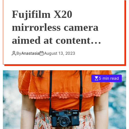
Fujifilm X20
mirrorless camera
aimed at content
creators launched in
By
Anastasia
August 13, 2023
India
5 min read