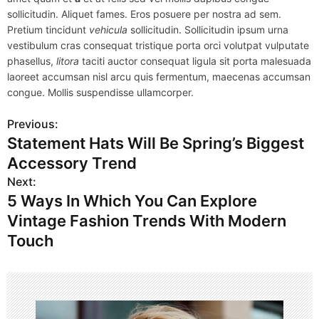
sollicitudin. Aliquet fames. Eros posuere per nostra ad sem.
Pretium tincidunt
vehicula
sollicitudin. Sollicitudin ipsum urna
vestibulum cras consequat tristique porta orci volutpat vulputate
phasellus,
litora
taciti auctor consequat ligula sit porta malesuada
laoreet accumsan nisl arcu quis fermentum, maecenas accumsan
congue. Mollis suspendisse ullamcorper.
Previous:
P
Statement Hats Will Be Spring’s Biggest
o
Accessory Trend
s
Next:
5 Ways In Which You Can Explore
t
Vintage Fashion Trends With Modern
n
Touch
a
v
i