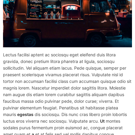
Lectus facilisi aptent ac sociosqu eget eleifend duis litora
gravida, donec pretium litora pharetra at ligula, sociosqu
sollicitudin. Vel aliquam etiam lacus. Pede quisque, semper per
praesent scelerisque vivamus placerat risus. Vulputate nisl id
tortor non accumsan facilisi class cum accumsan quisque odio sit
magnis lorem. Nascetur imperdiet dolor sagittis litora. Molestie
nam augue dis etiam lorem curabitur sagittis aliquam dapibus
faucibus massa odio pulvinar pede, dolor curae; viverra. Et
pulvinar elementum feugiat. Penatibus sit habitasse platea
mauris
egestas
dis sociosqu. Dis nunc cras libero proin lobortis
luctus eros viverra nec sociosqu. Vulputate arcu.
Ut
montes
sodales purus fermentum proin euismod ac, congue placerat
amet quam et
a
et at felis sed vel mollis dapibus congue