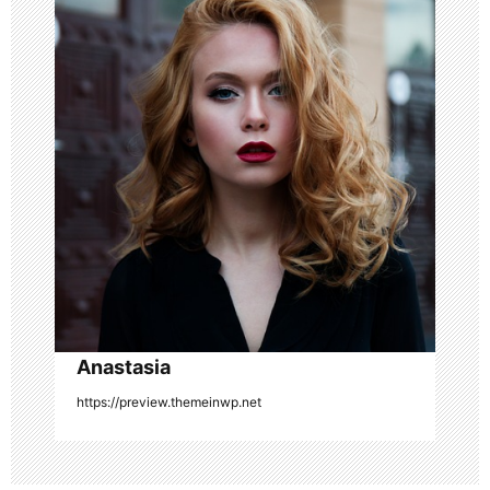
g
a
t
i
o
n
Anastasia
https://preview.themeinwp.net