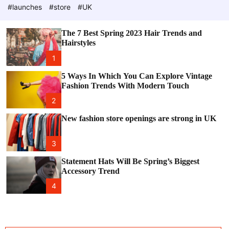
e
c
#launches
#store
#UK
o
l
o
The 7 Best Spring 2023 Hair Trends and
r
Hairstyles
m
o
1
d
e
5 Ways In Which You Can Explore Vintage
Fashion Trends With Modern Touch
2
New fashion store openings are strong in UK
3
Statement Hats Will Be Spring’s Biggest
Accessory Trend
4