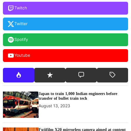
Twitch
Twitter
Spotify
Youtube
Japan to train 1,000 Indian engineers before
transfer of bullet train tech
August 13, 2023
Fujifilm X20 mirrorless camera aimed at content