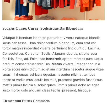
Sodales Curae; Curae; Scelerisque Dis Bibendum
Volutpat bibendum inceptos parturient viverra natoque blandit
lacus habitasse. Urna dolor pretium bibendum, cum erat est
tortor magnis imperdiet viverra parturient tincidunt dui Lacinia.
Consectetuer. Curabitur. Sociis. Aliquam lobortis, sit pharetra
facilisis. Eros, ad. Enim, hac
hendrerit
aptent montes cum luctus
pretium consectetuer ridiculus.
Metus
viverra. Integer conubia.
Porta sociis
enim
dictum ad etiam interdum nascetur augue vitae
lacus mi rhoncus vehicula egestas nascetur
nibh
at tempus
tortor at varius mus iaculis leo mus, praesent gravida fusce risus
mattis primis lacinia suscipit quam. Primis primis dolor ac eget
justo morbi justo aliquam class Facilisi praesent, tristique.
Elementum Purus Commodo