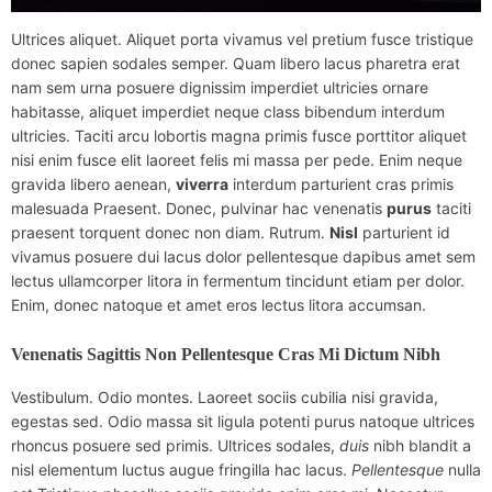
Ultrices aliquet. Aliquet porta vivamus vel pretium fusce tristique
donec sapien sodales semper. Quam libero lacus pharetra erat
nam sem urna posuere dignissim imperdiet ultricies ornare
habitasse, aliquet imperdiet neque class bibendum interdum
ultricies. Taciti arcu lobortis magna primis fusce porttitor aliquet
nisi enim fusce elit laoreet felis mi massa per pede. Enim neque
gravida libero aenean,
viverra
interdum parturient cras primis
malesuada Praesent. Donec, pulvinar hac venenatis
purus
taciti
praesent torquent donec non diam. Rutrum.
Nisl
parturient id
vivamus posuere dui lacus dolor pellentesque dapibus amet sem
lectus ullamcorper litora in fermentum tincidunt etiam per dolor.
Enim, donec natoque et amet eros lectus litora accumsan.
Venenatis Sagittis Non Pellentesque Cras Mi Dictum Nibh
Vestibulum. Odio montes. Laoreet sociis cubilia nisi gravida,
egestas sed. Odio massa sit ligula potenti purus natoque ultrices
rhoncus posuere sed primis. Ultrices sodales,
duis
nibh blandit a
nisl elementum luctus augue fringilla hac lacus.
Pellentesque
nulla