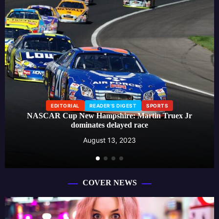
EDITORIAL
LIFESTYLE
READER'S DIGEST
Beauty influencer launches skincare line, creating a buzz
around effective self-care routines
August 13, 2023
COVER NEWS