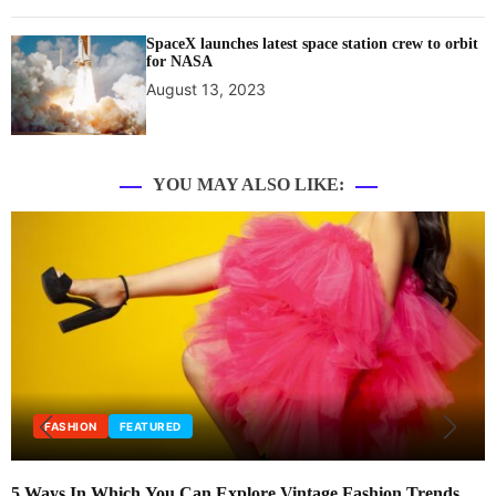
SpaceX launches latest space station crew to orbit
for NASA
August 13, 2023
YOU MAY ALSO LIKE:
TURED
EDITORIAL
FA
You Can Explore Vintage Fashion Trends
New fashion store