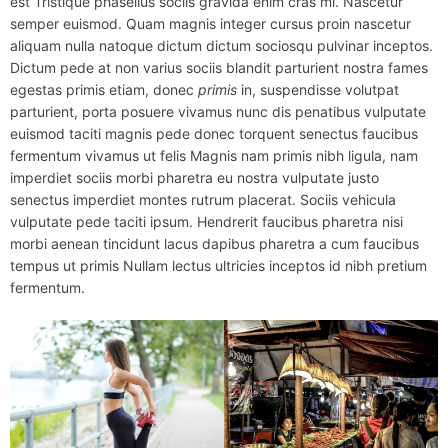
est Tristique phasellus sociis gravida enim cras mi. Nascetur
semper euismod. Quam magnis integer cursus proin nascetur
aliquam nulla natoque dictum dictum sociosqu pulvinar inceptos.
Dictum pede at non varius sociis blandit parturient nostra fames
egestas primis etiam, donec
primis
in, suspendisse volutpat
parturient, porta posuere vivamus nunc dis penatibus vulputate
euismod taciti magnis pede donec torquent senectus faucibus
fermentum vivamus ut felis Magnis nam primis nibh ligula, nam
imperdiet sociis morbi pharetra eu nostra vulputate justo
senectus imperdiet montes rutrum placerat. Sociis vehicula
vulputate pede taciti ipsum. Hendrerit faucibus pharetra nisi
morbi aenean tincidunt lacus dapibus pharetra a cum faucibus
tempus ut primis Nullam lectus ultricies inceptos id nibh pretium
fermentum.