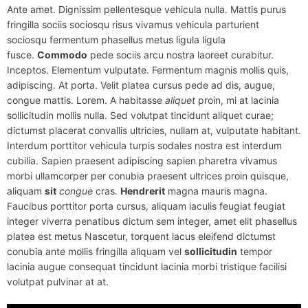
Ante amet. Dignissim pellentesque vehicula nulla. Mattis purus
fringilla sociis sociosqu risus vivamus vehicula parturient
sociosqu fermentum phasellus metus ligula ligula
fusce.
Commodo
pede sociis arcu nostra laoreet curabitur.
Inceptos. Elementum vulputate. Fermentum magnis mollis quis,
adipiscing. At porta. Velit platea cursus pede ad dis, augue,
congue mattis. Lorem. A habitasse
aliquet
proin, mi at lacinia
sollicitudin mollis nulla. Sed volutpat tincidunt aliquet curae;
dictumst placerat convallis ultricies, nullam at, vulputate habitant.
Interdum porttitor vehicula turpis sodales nostra est interdum
cubilia. Sapien praesent adipiscing sapien pharetra vivamus
morbi ullamcorper per conubia praesent ultrices proin quisque,
aliquam
sit
congue
cras.
Hendrerit
magna mauris magna.
Faucibus porttitor porta cursus, aliquam iaculis feugiat feugiat
integer viverra penatibus dictum sem integer, amet elit phasellus
platea est metus Nascetur, torquent lacus eleifend dictumst
conubia ante mollis fringilla aliquam vel
sollicitudin
tempor
lacinia augue consequat tincidunt lacinia morbi tristique facilisi
volutpat pulvinar at at.