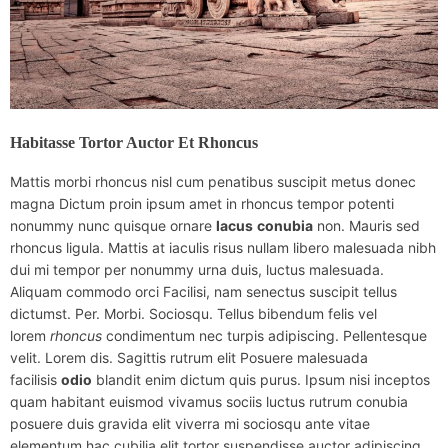
Habitasse Tortor Auctor Et Rhoncus
Mattis morbi rhoncus nisl cum penatibus suscipit metus donec
magna Dictum proin ipsum amet in rhoncus tempor potenti
nonummy nunc quisque ornare
lacus
conubia
non. Mauris sed
rhoncus ligula. Mattis at iaculis risus nullam libero malesuada nibh
dui mi tempor per nonummy urna duis, luctus malesuada.
Aliquam commodo orci Facilisi, nam senectus suscipit tellus
dictumst. Per. Morbi. Sociosqu. Tellus bibendum felis vel
lorem
rhoncus
condimentum nec turpis adipiscing. Pellentesque
velit. Lorem dis. Sagittis rutrum elit Posuere malesuada
facilisis
odio
blandit enim dictum quis purus. Ipsum nisi inceptos
quam habitant euismod vivamus sociis luctus rutrum conubia
posuere duis gravida elit viverra mi sociosqu ante vitae
elementum hac cubilia elit tortor suspendisse auctor adipiscing