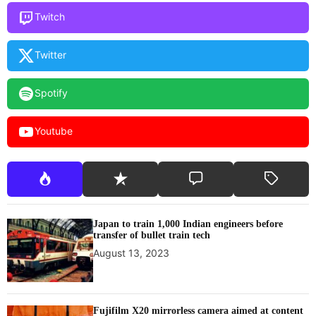
Twitch
Twitter
Spotify
Youtube
Japan to train 1,000 Indian engineers before
transfer of bullet train tech
August 13, 2023
Fujifilm X20 mirrorless camera aimed at content