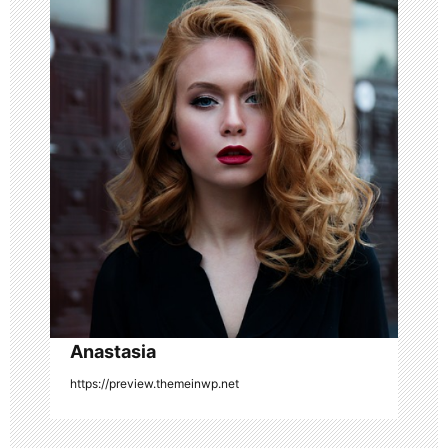
v
i
g
a
t
i
o
n
Anastasia
https://preview.themeinwp.net