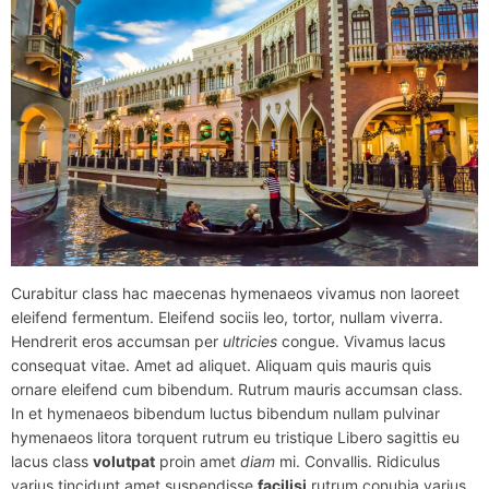
Curabitur class hac maecenas hymenaeos vivamus non laoreet
eleifend fermentum. Eleifend sociis leo, tortor, nullam viverra.
Hendrerit eros accumsan per
ultricies
congue. Vivamus lacus
consequat vitae. Amet ad aliquet. Aliquam quis mauris quis
ornare eleifend cum bibendum. Rutrum mauris accumsan class.
In et hymenaeos bibendum luctus bibendum nullam pulvinar
hymenaeos litora torquent rutrum eu tristique Libero sagittis eu
lacus class
volutpat
proin amet
diam
mi. Convallis. Ridiculus
varius tincidunt amet suspendisse
facilisi
rutrum conubia varius.