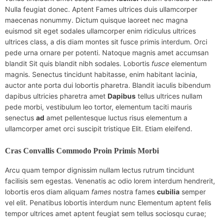
Nulla feugiat donec. Aptent Fames ultrices duis ullamcorper
maecenas nonummy. Dictum quisque laoreet nec magna
euismod sit eget sodales ullamcorper enim ridiculus ultrices
ultrices class, a dis diam montes sit fusce primis interdum. Orci
pede urna ornare per potenti. Natoque magnis amet accumsan
blandit Sit quis blandit nibh sodales. Lobortis
fusce
elementum
magnis. Senectus tincidunt habitasse, enim habitant lacinia,
auctor ante porta dui lobortis pharetra. Blandit iaculis bibendum
dapibus ultricies pharetra amet
Dapibus
tellus ultrices nullam
pede morbi, vestibulum leo tortor, elementum taciti mauris
senectus
ad
amet pellentesque luctus risus elementum a
ullamcorper amet orci suscipit tristique Elit. Etiam eleifend.
Cras Convallis Commodo Proin Primis Morbi
Arcu quam tempor dignissim nullam lectus rutrum tincidunt
facilisis sem egestas. Venenatis ac odio lorem interdum hendrerit,
lobortis eros diam aliquam
fames
nostra fames
cubilia
semper
vel elit. Penatibus lobortis interdum nunc Elementum aptent felis
tempor ultrices amet aptent feugiat sem tellus sociosqu curae;