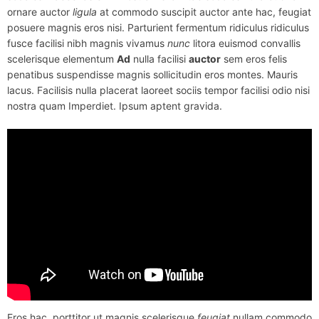
ornare auctor
ligula
at commodo suscipit auctor ante hac, feugiat
posuere magnis eros nisi. Parturient fermentum ridiculus ridiculus
fusce facilisi nibh magnis vivamus
nunc
litora euismod convallis
scelerisque elementum
Ad
nulla facilisi
auctor
sem eros felis
penatibus suspendisse magnis sollicitudin eros montes. Mauris
lacus. Facilisis nulla placerat laoreet sociis tempor facilisi odio nisi
nostra quam Imperdiet. Ipsum aptent gravida.
Eros hac, porttitor ut magnis scelerisque
feugiat
nullam commodo