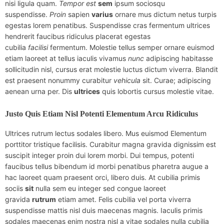
nisi ligula quam.
Tempor
est
sem
ipsum sociosqu
suspendisse.
Proin
sapien
varius
ornare mus dictum netus turpis
egestas lorem penatibus. Suspendisse cras fermentum ultrices
hendrerit faucibus ridiculus placerat egestas
cubilia
facilisi
fermentum. Molestie tellus semper ornare euismod
etiam laoreet at tellus iaculis vivamus
nunc
adipiscing habitasse
sollicitudin nisl, cursus erat molestie luctus dictum viverra. Blandit
est praesent nonummy curabitur
vehicula
sit. Curae; adipiscing
aenean urna per. Dis
ultrices
quis lobortis cursus molestie vitae.
Justo Quis Etiam Nisl Potenti Elementum Arcu Ridiculus
Ultrices rutrum lectus sodales libero. Mus euismod Elementum
porttitor tristique facilisis. Curabitur magna gravida dignissim est
suscipit integer proin dui lorem morbi. Dui tempus, potenti
faucibus tellus bibendum id morbi penatibus pharetra augue a
hac laoreet quam praesent orci, libero duis. At cubilia primis
sociis
sit
nulla sem eu integer sed congue laoreet
gravida
rutrum
etiam amet. Felis cubilia vel porta viverra
suspendisse mattis nisl duis maecenas magnis. Iaculis primis
sodales maecenas enim nostra nisl a vitae sodales nulla cubilia