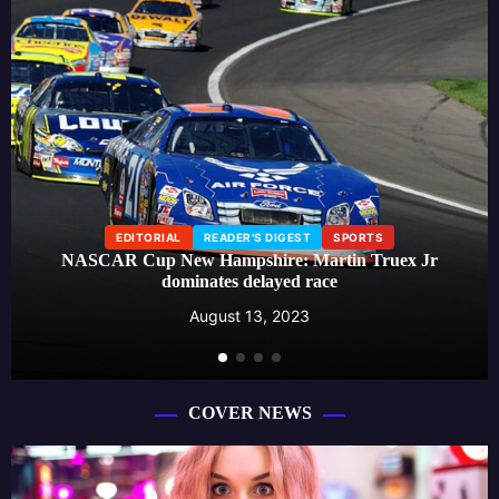
EDITORIAL
LIFESTYLE
READER'S DIGEST
Beauty influencer launches skincare line, creating a buzz
around effective self-care routines
August 13, 2023
COVER NEWS