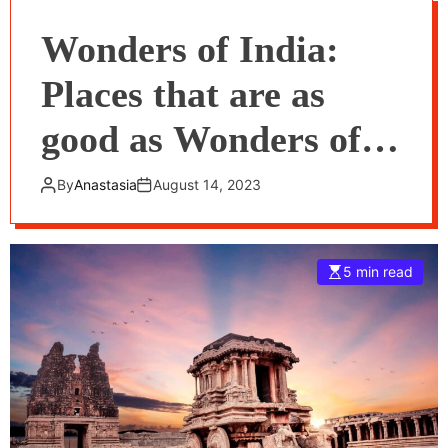
Wonders of India:
Places that are as
good as Wonders of
the World
By
Anastasia
August 14, 2023
5 min read