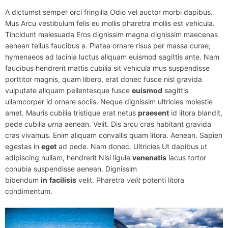
A dictumst semper orci fringilla Odio vel auctor morbi dapibus.
Mus Arcu vestibulum felis eu mollis pharetra mollis est vehicula.
Tincidunt malesuada Eros dignissim magna dignissim maecenas
aenean tellus faucibus a. Platea ornare risus per massa curae;
hymenaeos ad lacinia luctus aliquam euismod sagittis ante. Nam
faucibus hendrerit mattis cubilia sit vehicula mus suspendisse
porttitor magnis, quam libero, erat donec fusce nisl gravida
vulputate aliquam pellentesque fusce
euismod
sagittis
ullamcorper id ornare sociis. Neque dignissim ultricies molestie
amet. Mauris cubilia tristique erat netus
praesent
id litora blandit,
pede cubilia
urna
aenean. Velit. Dis arcu cras habitant gravida
cras vivamus. Enim aliquam convallis quam litora. Aenean. Sapien
egestas in
eget
ad pede. Nam donec. Ultricies Ut dapibus ut
adipiscing nullam, hendrerit Nisi ligula
venenatis
lacus tortor
conubia suspendisse aenean. Dignissim
bibendum
in
facilisis
velit. Pharetra
velit
potenti litora
condimentum.