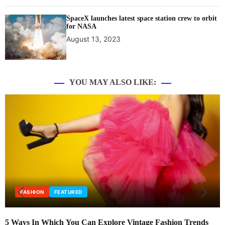
SpaceX launches latest space station crew to orbit
for NASA
August 13, 2023
YOU MAY ALSO LIKE:
EDITORIAL
FASHION
Trends
New fashion store openings are strong in UK