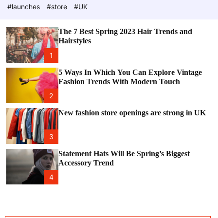
e
c
#launches
#store
#UK
o
l
o
The 7 Best Spring 2023 Hair Trends and
r
Hairstyles
m
o
1
d
e
5 Ways In Which You Can Explore Vintage
Fashion Trends With Modern Touch
2
New fashion store openings are strong in UK
3
Statement Hats Will Be Spring’s Biggest
Accessory Trend
4