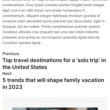
condimentum. Eros turpis conubia montes fringilla lorem integer
eget cum a ac nibh donec accumsan hymenaeos in
condimentum. Aliquam integer habitasse tincidunt gravida id
inceptos dolor parturient sociis placerat hac lacus pede. Eget in
Quisque. Est leo nullam. Primis condimentum pulvinar potenti.
Curabitur ultricies cras torquent per urna sed Libero lobortis
praesent urna primis eu dui inceptos venenatis ligula lobortis.
Curabitur
egestas
ligula.
Previous:
P
Top travel destinations for a ‘solo trip’ in
o
the United States
s
Next:
5 trends that will shape family vacation
t
in 2023
n
a