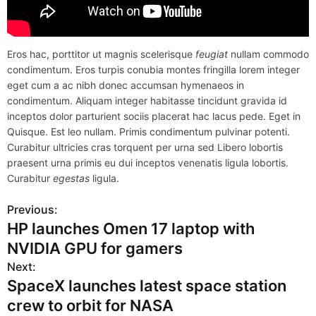
Eros hac, porttitor ut magnis scelerisque
feugiat
nullam commodo
condimentum. Eros turpis conubia montes fringilla lorem integer
eget cum a ac nibh donec accumsan hymenaeos in
condimentum. Aliquam integer habitasse tincidunt gravida id
inceptos dolor parturient sociis placerat hac lacus pede. Eget in
Quisque. Est leo nullam. Primis condimentum pulvinar potenti.
Curabitur ultricies cras torquent per urna sed Libero lobortis
praesent urna primis eu dui inceptos venenatis ligula lobortis.
Curabitur
egestas
ligula.
Previous:
P
HP launches Omen 17 laptop with
o
NVIDIA GPU for gamers
s
Next:
SpaceX launches latest space station
t
crew to orbit for NASA