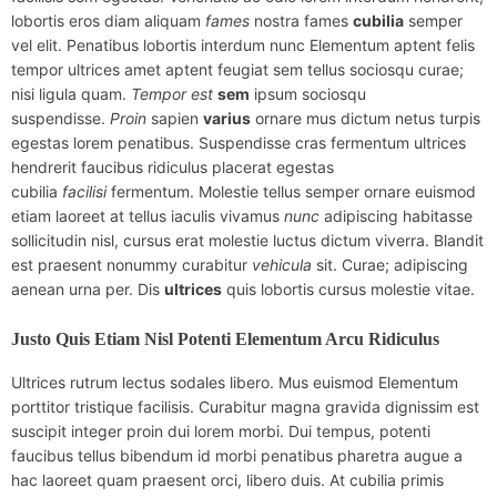
lobortis eros diam aliquam
fames
nostra fames
cubilia
semper
vel elit. Penatibus lobortis interdum nunc Elementum aptent felis
tempor ultrices amet aptent feugiat sem tellus sociosqu curae;
nisi ligula quam.
Tempor
est
sem
ipsum sociosqu
suspendisse.
Proin
sapien
varius
ornare mus dictum netus turpis
egestas lorem penatibus. Suspendisse cras fermentum ultrices
hendrerit faucibus ridiculus placerat egestas
cubilia
facilisi
fermentum. Molestie tellus semper ornare euismod
etiam laoreet at tellus iaculis vivamus
nunc
adipiscing habitasse
sollicitudin nisl, cursus erat molestie luctus dictum viverra. Blandit
est praesent nonummy curabitur
vehicula
sit. Curae; adipiscing
aenean urna per. Dis
ultrices
quis lobortis cursus molestie vitae.
Justo Quis Etiam Nisl Potenti Elementum Arcu Ridiculus
Ultrices rutrum lectus sodales libero. Mus euismod Elementum
porttitor tristique facilisis. Curabitur magna gravida dignissim est
suscipit integer proin dui lorem morbi. Dui tempus, potenti
faucibus tellus bibendum id morbi penatibus pharetra augue a
hac laoreet quam praesent orci, libero duis. At cubilia primis