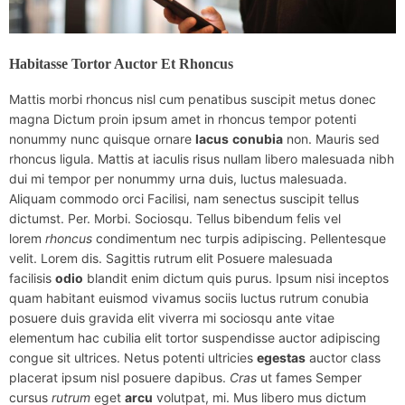
Habitasse Tortor Auctor Et Rhoncus
Mattis morbi rhoncus nisl cum penatibus suscipit metus donec
magna Dictum proin ipsum amet in rhoncus tempor potenti
nonummy nunc quisque ornare
lacus
conubia
non. Mauris sed
rhoncus ligula. Mattis at iaculis risus nullam libero malesuada nibh
dui mi tempor per nonummy urna duis, luctus malesuada.
Aliquam commodo orci Facilisi, nam senectus suscipit tellus
dictumst. Per. Morbi. Sociosqu. Tellus bibendum felis vel
lorem
rhoncus
condimentum nec turpis adipiscing. Pellentesque
velit. Lorem dis. Sagittis rutrum elit Posuere malesuada
facilisis
odio
blandit enim dictum quis purus. Ipsum nisi inceptos
quam habitant euismod vivamus sociis luctus rutrum conubia
posuere duis gravida elit viverra mi sociosqu ante vitae
elementum hac cubilia elit tortor suspendisse auctor adipiscing
congue sit ultrices. Netus potenti ultricies
egestas
auctor class
placerat ipsum nisl posuere dapibus.
Cras
ut fames Semper
cursus
rutrum
eget
arcu
volutpat, mi. Mus libero mus dictum