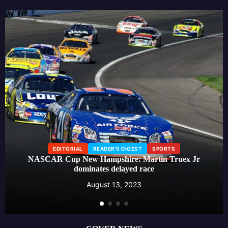
EDITORIAL
LIFESTYLE
READER'S DIGEST
r
Beauty influencer launches skincare line, creating a buz
around effective self-care routines
August 13, 2023