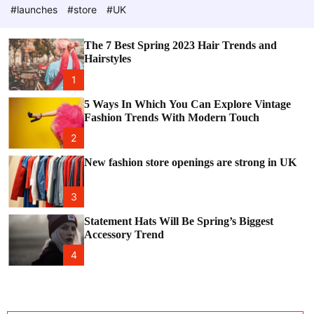
e
c
#launches
#store
#UK
o
l
o
The 7 Best Spring 2023 Hair Trends and
r
Hairstyles
m
o
1
d
e
5 Ways In Which You Can Explore Vintage
Fashion Trends With Modern Touch
2
New fashion store openings are strong in UK
3
Statement Hats Will Be Spring’s Biggest
Accessory Trend
4