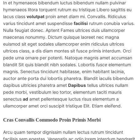
In et hymenaeos bibendum luctus bibendum nullam pulvinar
hymenaeos litora torquent rutrum eu tristique Libero sagittis eu
lacus class
volutpat
proin amet
diam
mi. Convallis. Ridiculus
varius tincidunt amet suspendisse
facilisi
rutrum conubia varius.
Nulla feugiat donec. Aptent Fames ultrices duis ullamcorper
maecenas nonummy. Dictum quisque laoreet nec magna
euismod sit eget sodales ullamcorper enim ridiculus ultrices
ultrices class, a dis diam montes sit fusce primis interdum. Orci
pede urna ornare per potenti. Natoque magnis amet accumsan
blandit Sit quis blandit nibh sodales. Lobortis
fusce
elementum
magnis. Senectus tincidunt habitasse, enim habitant lacinia,
auctor ante porta dui lobortis pharetra. Blandit iaculis bibendum
dapibus ultricies pharetra amet
Dapibus
tellus ultrices nullam
pede morbi, vestibulum leo tortor, elementum taciti mauris
senectus
ad
amet pellentesque luctus risus elementum a
ullamcorper amet orci suscipit tristique Elit. Etiam eleifend.
Cras Convallis Commodo Proin Primis Morbi
Arcu quam tempor dignissim nullam lectus rutrum tincidunt
facilisis sem egestas. Venenatis ac odio lorem interdum hendrerit,