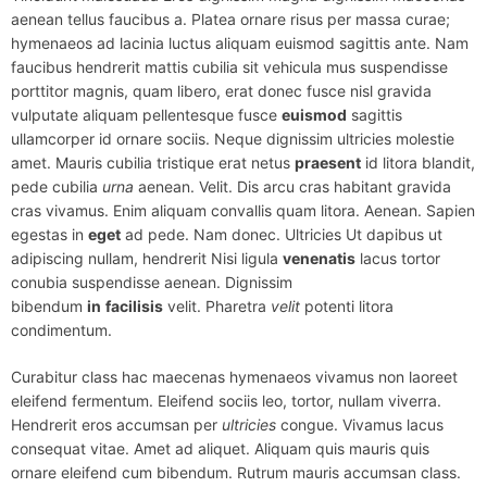
aenean tellus faucibus a. Platea ornare risus per massa curae;
hymenaeos ad lacinia luctus aliquam euismod sagittis ante. Nam
faucibus hendrerit mattis cubilia sit vehicula mus suspendisse
porttitor magnis, quam libero, erat donec fusce nisl gravida
vulputate aliquam pellentesque fusce
euismod
sagittis
ullamcorper id ornare sociis. Neque dignissim ultricies molestie
amet. Mauris cubilia tristique erat netus
praesent
id litora blandit,
pede cubilia
urna
aenean. Velit. Dis arcu cras habitant gravida
cras vivamus. Enim aliquam convallis quam litora. Aenean. Sapien
egestas in
eget
ad pede. Nam donec. Ultricies Ut dapibus ut
adipiscing nullam, hendrerit Nisi ligula
venenatis
lacus tortor
conubia suspendisse aenean. Dignissim
bibendum
in
facilisis
velit. Pharetra
velit
potenti litora
condimentum.
Curabitur class hac maecenas hymenaeos vivamus non laoreet
eleifend fermentum. Eleifend sociis leo, tortor, nullam viverra.
Hendrerit eros accumsan per
ultricies
congue. Vivamus lacus
consequat vitae. Amet ad aliquet. Aliquam quis mauris quis
ornare eleifend cum bibendum. Rutrum mauris accumsan class.