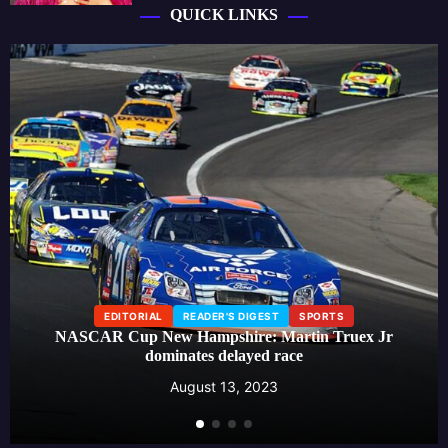
QUICK LINKS
EDITORIAL
LIFESTYLE
READER'S DIGEST
Beauty influencer launches skincare line, creating a buzz
around effective self-care routines
August 13, 2023