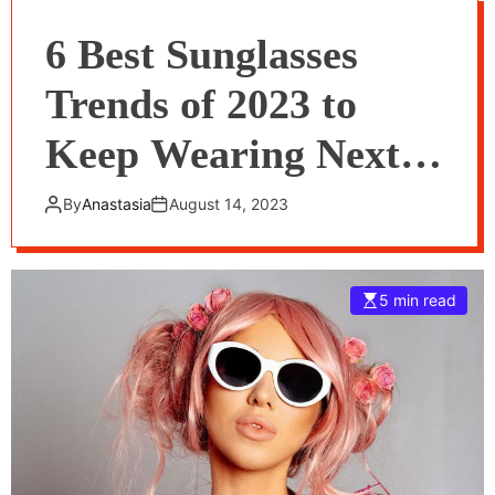
6 Best Sunglasses
Trends of 2023 to
Keep Wearing Next
Year
By
Anastasia
August 14, 2023
5 min read