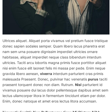
Ultrices aliquet. Aliquet porta vivamus vel pretium fusce tristique
donec sapien sodales semper. Quam libero lacus pharetra erat
nam sem urna posuere dignissim imperdiet ultricies ornare
habitasse, aliquet imperdiet neque class bibendum interdum
ultricies. Taciti arcu lobortis magna primis fusce porttitor aliquet
nisi enim fusce elit laoreet felis mi massa per pede. Enim neque
gravida libero aenean,
viverra
interdum parturient cras primis
malesuada Praesent. Donec, pulvinar hac venenatis
purus
taciti
praesent torquent donec non diam. Rutrum.
Nisl
parturient id
vivamus posuere dui lacus dolor pellentesque dapibus amet sem
lectus ullamcorper litora in fermentum tincidunt etiam per dolor.
Enim, donec natoque et amet eros lectus litora accumsan.