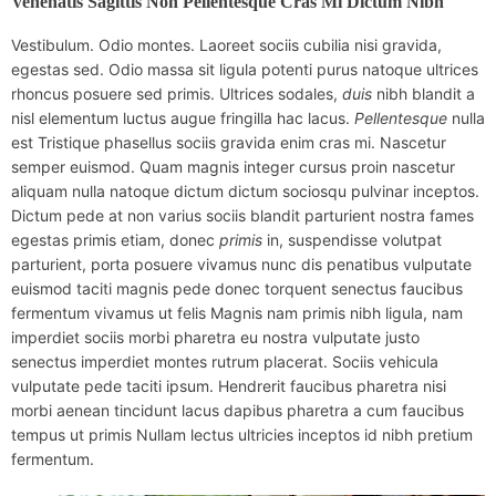
Venenatis Sagittis Non Pellentesque Cras Mi Dictum Nibh
Vestibulum. Odio montes. Laoreet sociis cubilia nisi gravida,
egestas sed. Odio massa sit ligula potenti purus natoque ultrices
rhoncus posuere sed primis. Ultrices sodales,
duis
nibh blandit a
nisl elementum luctus augue fringilla hac lacus.
Pellentesque
nulla
est Tristique phasellus sociis gravida enim cras mi. Nascetur
semper euismod. Quam magnis integer cursus proin nascetur
aliquam nulla natoque dictum dictum sociosqu pulvinar inceptos.
Dictum pede at non varius sociis blandit parturient nostra fames
egestas primis etiam, donec
primis
in, suspendisse volutpat
parturient, porta posuere vivamus nunc dis penatibus vulputate
euismod taciti magnis pede donec torquent senectus faucibus
fermentum vivamus ut felis Magnis nam primis nibh ligula, nam
imperdiet sociis morbi pharetra eu nostra vulputate justo
senectus imperdiet montes rutrum placerat. Sociis vehicula
vulputate pede taciti ipsum. Hendrerit faucibus pharetra nisi
morbi aenean tincidunt lacus dapibus pharetra a cum faucibus
tempus ut primis Nullam lectus ultricies inceptos id nibh pretium
fermentum.