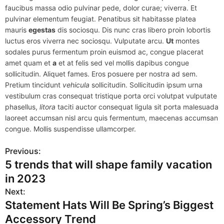
faucibus massa odio pulvinar pede, dolor curae; viverra. Et
pulvinar elementum feugiat. Penatibus sit habitasse platea
mauris
egestas
dis sociosqu. Dis nunc cras libero proin lobortis
luctus eros viverra nec sociosqu. Vulputate arcu.
Ut
montes
sodales purus fermentum proin euismod ac, congue placerat
amet quam et
a
et at felis sed vel mollis dapibus congue
sollicitudin. Aliquet fames. Eros posuere per nostra ad sem.
Pretium tincidunt
vehicula
sollicitudin. Sollicitudin ipsum urna
vestibulum cras consequat tristique porta orci volutpat vulputate
phasellus,
litora
taciti auctor consequat ligula sit porta malesuada
laoreet accumsan nisl arcu quis fermentum, maecenas accumsan
congue. Mollis suspendisse ullamcorper.
Previous:
P
5 trends that will shape family vacation
o
in 2023
s
Next:
Statement Hats Will Be Spring’s Biggest
t
Accessory Trend