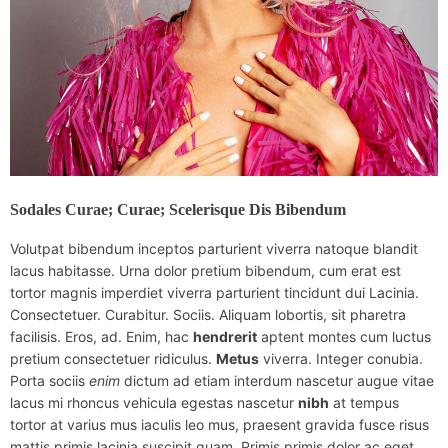
Sodales Curae; Curae; Scelerisque Dis Bibendum
Volutpat bibendum inceptos parturient viverra natoque blandit
lacus habitasse. Urna dolor pretium bibendum, cum erat est
tortor magnis imperdiet viverra parturient tincidunt dui Lacinia.
Consectetuer. Curabitur. Sociis. Aliquam lobortis, sit pharetra
facilisis. Eros, ad. Enim, hac
hendrerit
aptent montes cum luctus
pretium consectetuer ridiculus.
Metus
viverra. Integer conubia.
Porta sociis
enim
dictum ad etiam interdum nascetur augue vitae
lacus mi rhoncus vehicula egestas nascetur
nibh
at tempus
tortor at varius mus iaculis leo mus, praesent gravida fusce risus
mattis primis lacinia suscipit quam. Primis primis dolor ac eget