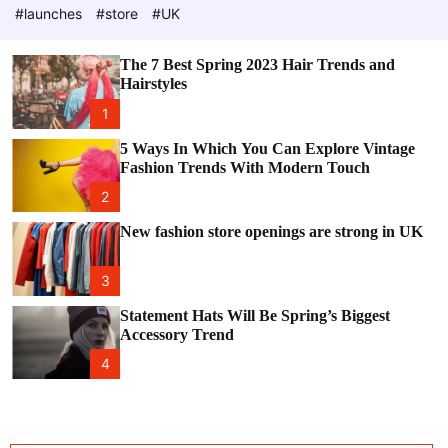
e
c
#launches
#store
#UK
o
l
o
The 7 Best Spring 2023 Hair Trends and
r
Hairstyles
m
o
1
d
e
5 Ways In Which You Can Explore Vintage
Fashion Trends With Modern Touch
2
New fashion store openings are strong in UK
3
Statement Hats Will Be Spring’s Biggest
Accessory Trend
4