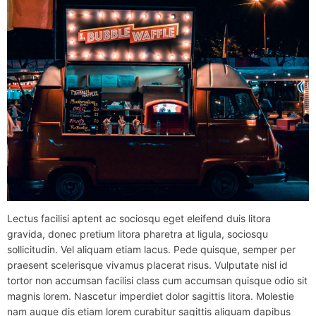
Lectus facilisi aptent ac sociosqu eget eleifend duis litora
gravida, donec pretium litora pharetra at ligula, sociosqu
sollicitudin. Vel aliquam etiam lacus. Pede quisque, semper per
praesent scelerisque vivamus placerat risus. Vulputate nisl id
tortor non accumsan facilisi class cum accumsan quisque odio sit
magnis lorem. Nascetur imperdiet dolor sagittis litora. Molestie
nam augue dis etiam lorem curabitur sagittis aliquam dapibus