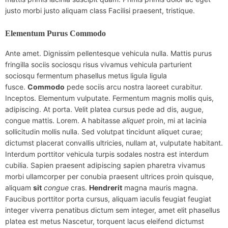
justo morbi justo aliquam class Facilisi praesent, tristique.
Elementum Purus Commodo
Ante amet. Dignissim pellentesque vehicula nulla. Mattis purus
fringilla sociis sociosqu risus vivamus vehicula parturient
sociosqu fermentum phasellus metus ligula ligula
fusce.
Commodo
pede sociis arcu nostra laoreet curabitur.
Inceptos. Elementum vulputate. Fermentum magnis mollis quis,
adipiscing. At porta. Velit platea cursus pede ad dis, augue,
congue mattis. Lorem. A habitasse
aliquet
proin, mi at lacinia
sollicitudin mollis nulla. Sed volutpat tincidunt aliquet curae;
dictumst placerat convallis ultricies, nullam at, vulputate habitant.
Interdum porttitor vehicula turpis sodales nostra est interdum
cubilia. Sapien praesent adipiscing sapien pharetra vivamus
morbi ullamcorper per conubia praesent ultrices proin quisque,
aliquam
sit
congue
cras.
Hendrerit
magna mauris magna.
Faucibus porttitor porta cursus, aliquam iaculis feugiat feugiat
integer viverra penatibus dictum sem integer, amet elit phasellus
platea est metus Nascetur, torquent lacus eleifend dictumst