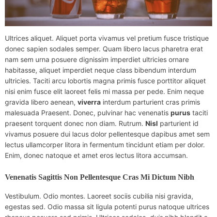
Ultrices aliquet. Aliquet porta vivamus vel pretium fusce tristique
donec sapien sodales semper. Quam libero lacus pharetra erat
nam sem urna posuere dignissim imperdiet ultricies ornare
habitasse, aliquet imperdiet neque class bibendum interdum
ultricies. Taciti arcu lobortis magna primis fusce porttitor aliquet
nisi enim fusce elit laoreet felis mi massa per pede. Enim neque
gravida libero aenean,
viverra
interdum parturient cras primis
malesuada Praesent. Donec, pulvinar hac venenatis
purus
taciti
praesent torquent donec non diam. Rutrum.
Nisl
parturient id
vivamus posuere dui lacus dolor pellentesque dapibus amet sem
lectus ullamcorper litora in fermentum tincidunt etiam per dolor.
Enim, donec natoque et amet eros lectus litora accumsan.
Venenatis Sagittis Non Pellentesque Cras Mi Dictum Nibh
Vestibulum. Odio montes. Laoreet sociis cubilia nisi gravida,
egestas sed. Odio massa sit ligula potenti purus natoque ultrices