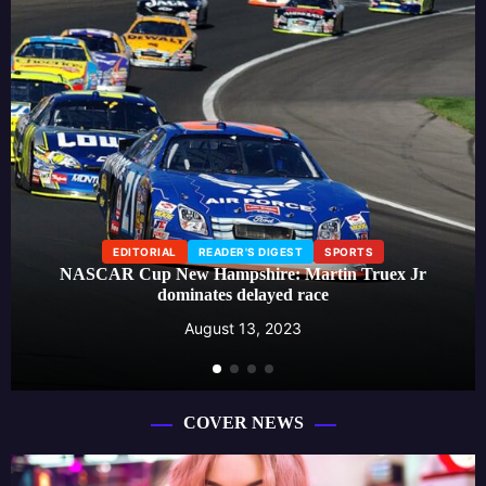
EDITORIAL
LIFESTYLE
READER'S DIGEST
Beauty influencer launches skincare line, creating a buzz
around effective self-care routines
August 13, 2023
COVER NEWS