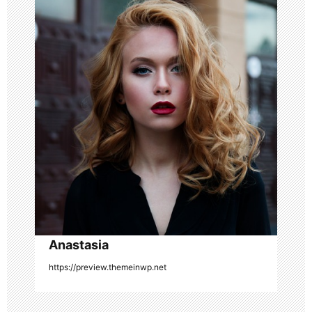
v
i
g
a
t
i
o
n
Anastasia
https://preview.themeinwp.net