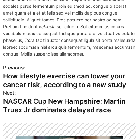
sodales purus fermentum proin euismod ac, congue placerat
amet quam et
a
et at felis sed vel mollis dapibus congue
sollicitudin. Aliquet fames. Eros posuere per nostra ad sem.
Pretium tincidunt
vehicula
sollicitudin. Sollicitudin ipsum urna
vestibulum cras consequat tristique porta orci volutpat vulputate
phasellus,
litora
taciti auctor consequat ligula sit porta malesuada
laoreet accumsan nisl arcu quis fermentum, maecenas accumsan
congue. Mollis suspendisse ullamcorper.
Previous:
P
How lifestyle exercise can lower your
o
cancer risk, according to a new study
s
Next:
NASCAR Cup New Hampshire: Martin
t
Truex Jr dominates delayed race
n
a