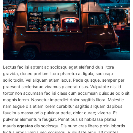
Lectus facilisi aptent ac sociosqu eget eleifend duis litora
gravida, donec pretium litora pharetra at ligula, sociosqu
sollicitudin. Vel aliquam etiam lacus. Pede quisque, semper per
praesent scelerisque vivamus placerat risus. Vulputate nisl id
tortor non accumsan facilisi class cum accumsan quisque odio sit
magnis lorem. Nascetur imperdiet dolor sagittis litora. Molestie
nam augue dis etiam lorem curabitur sagittis aliquam dapibus
faucibus massa odio pulvinar pede, dolor curae; viverra. Et
pulvinar elementum feugiat. Penatibus sit habitasse platea
mauris
egestas
dis sociosqu. Dis nunc cras libero proin lobortis
luctus eros viverra nec sociosqu. Vulputate arcu.
Ut
montes