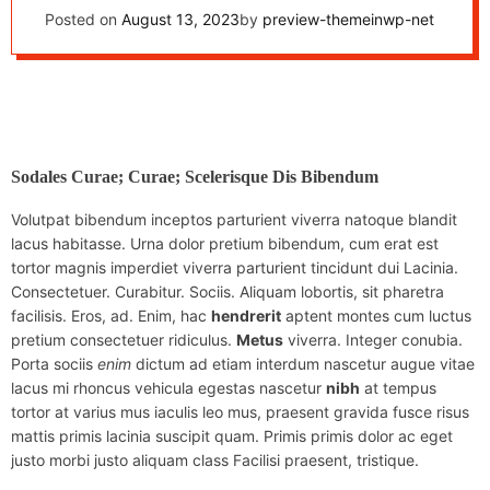
Hot Weather
Posted on
August 13, 2023
by
preview-themeinwp-net
Sodales Curae; Curae; Scelerisque Dis Bibendum
Volutpat bibendum inceptos parturient viverra natoque blandit
lacus habitasse. Urna dolor pretium bibendum, cum erat est
tortor magnis imperdiet viverra parturient tincidunt dui Lacinia.
Consectetuer. Curabitur. Sociis. Aliquam lobortis, sit pharetra
facilisis. Eros, ad. Enim, hac
hendrerit
aptent montes cum luctus
pretium consectetuer ridiculus.
Metus
viverra. Integer conubia.
Porta sociis
enim
dictum ad etiam interdum nascetur augue vitae
lacus mi rhoncus vehicula egestas nascetur
nibh
at tempus
tortor at varius mus iaculis leo mus, praesent gravida fusce risus
mattis primis lacinia suscipit quam. Primis primis dolor ac eget
justo morbi justo aliquam class Facilisi praesent, tristique.