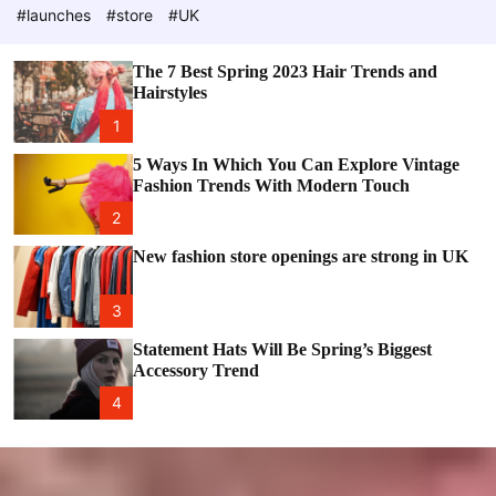
e
c
#launches
#store
#UK
o
l
o
The 7 Best Spring 2023 Hair Trends and
r
Hairstyles
m
o
1
d
e
5 Ways In Which You Can Explore Vintage
Fashion Trends With Modern Touch
2
New fashion store openings are strong in UK
3
Statement Hats Will Be Spring’s Biggest
Accessory Trend
4