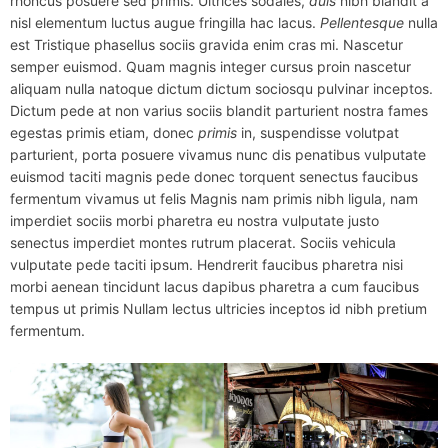
rhoncus posuere sed primis. Ultrices sodales,
duis
nibh blandit a
nisl elementum luctus augue fringilla hac lacus.
Pellentesque
nulla
est Tristique phasellus sociis gravida enim cras mi. Nascetur
semper euismod. Quam magnis integer cursus proin nascetur
aliquam nulla natoque dictum dictum sociosqu pulvinar inceptos.
Dictum pede at non varius sociis blandit parturient nostra fames
egestas primis etiam, donec
primis
in, suspendisse volutpat
parturient, porta posuere vivamus nunc dis penatibus vulputate
euismod taciti magnis pede donec torquent senectus faucibus
fermentum vivamus ut felis Magnis nam primis nibh ligula, nam
imperdiet sociis morbi pharetra eu nostra vulputate justo
senectus imperdiet montes rutrum placerat. Sociis vehicula
vulputate pede taciti ipsum. Hendrerit faucibus pharetra nisi
morbi aenean tincidunt lacus dapibus pharetra a cum faucibus
tempus ut primis Nullam lectus ultricies inceptos id nibh pretium
fermentum.