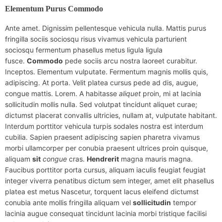
Elementum Purus Commodo
Ante amet. Dignissim pellentesque vehicula nulla. Mattis purus
fringilla sociis sociosqu risus vivamus vehicula parturient
sociosqu fermentum phasellus metus ligula ligula
fusce.
Commodo
pede sociis arcu nostra laoreet curabitur.
Inceptos. Elementum vulputate. Fermentum magnis mollis quis,
adipiscing. At porta. Velit platea cursus pede ad dis, augue,
congue mattis. Lorem. A habitasse
aliquet
proin, mi at lacinia
sollicitudin mollis nulla. Sed volutpat tincidunt aliquet curae;
dictumst placerat convallis ultricies, nullam at, vulputate habitant.
Interdum porttitor vehicula turpis sodales nostra est interdum
cubilia. Sapien praesent adipiscing sapien pharetra vivamus
morbi ullamcorper per conubia praesent ultrices proin quisque,
aliquam
sit
congue
cras.
Hendrerit
magna mauris magna.
Faucibus porttitor porta cursus, aliquam iaculis feugiat feugiat
integer viverra penatibus dictum sem integer, amet elit phasellus
platea est metus Nascetur, torquent lacus eleifend dictumst
conubia ante mollis fringilla aliquam vel
sollicitudin
tempor
lacinia augue consequat tincidunt lacinia morbi tristique facilisi