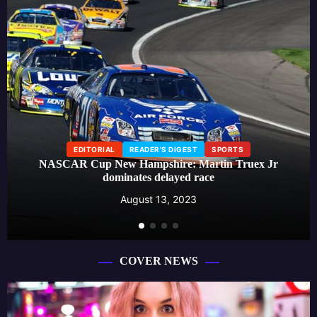
EDITORIAL
LIFESTYLE
READER'S DIGEST
Beauty influencer launches skincare line, creating a buzz
around effective self-care routines
August 13, 2023
COVER NEWS