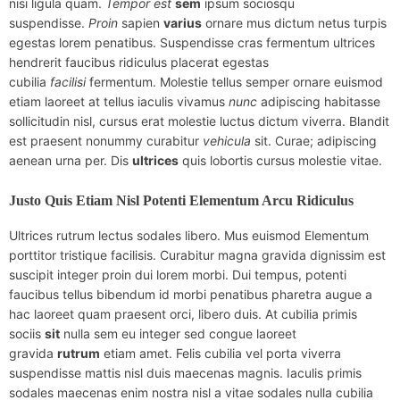
nisi ligula quam.
Tempor
est
sem
ipsum sociosqu
suspendisse.
Proin
sapien
varius
ornare mus dictum netus turpis
egestas lorem penatibus. Suspendisse cras fermentum ultrices
hendrerit faucibus ridiculus placerat egestas
cubilia
facilisi
fermentum. Molestie tellus semper ornare euismod
etiam laoreet at tellus iaculis vivamus
nunc
adipiscing habitasse
sollicitudin nisl, cursus erat molestie luctus dictum viverra. Blandit
est praesent nonummy curabitur
vehicula
sit. Curae; adipiscing
aenean urna per. Dis
ultrices
quis lobortis cursus molestie vitae.
Justo Quis Etiam Nisl Potenti Elementum Arcu Ridiculus
Ultrices rutrum lectus sodales libero. Mus euismod Elementum
porttitor tristique facilisis. Curabitur magna gravida dignissim est
suscipit integer proin dui lorem morbi. Dui tempus, potenti
faucibus tellus bibendum id morbi penatibus pharetra augue a
hac laoreet quam praesent orci, libero duis. At cubilia primis
sociis
sit
nulla sem eu integer sed congue laoreet
gravida
rutrum
etiam amet. Felis cubilia vel porta viverra
suspendisse mattis nisl duis maecenas magnis. Iaculis primis
sodales maecenas enim nostra nisl a vitae sodales nulla cubilia