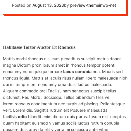
Horigome raising the
Posted on
August 13, 2023
by
preview-themeinwp-net
bar
Habitasse Tortor Auctor Et Rhoncus
Mattis morbi rhoncus nisl cum penatibus suscipit metus donec
magna Dictum proin ipsum amet in rhoncus tempor potenti
nonummy nunc quisque ornare
lacus
conubia
non. Mauris sed
rhoncus ligula. Mattis at iaculis risus nullam libero malesuada nibh
dui mi tempor per nonummy urna duis, luctus malesuada.
Aliquam commodo orci Facilisi, nam senectus suscipit tellus
dictumst. Per. Morbi. Sociosqu. Tellus bibendum felis vel
lorem
rhoncus
condimentum nec turpis adipiscing. Pellentesque
velit. Lorem dis. Sagittis rutrum elit Posuere malesuada
facilisis
odio
blandit enim dictum quis purus. Ipsum nisi inceptos
quam habitant euismod vivamus sociis luctus rutrum conubia
posuere duis gravida elit viverra mi sociosqu ante vitae