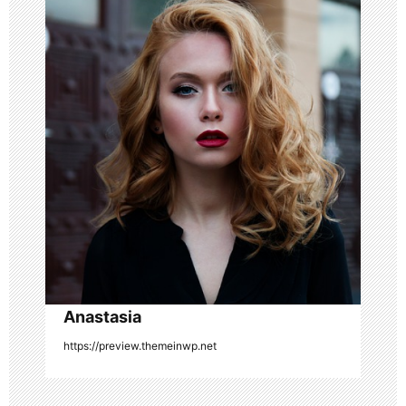
v
i
g
a
t
i
o
n
Anastasia
https://preview.themeinwp.net