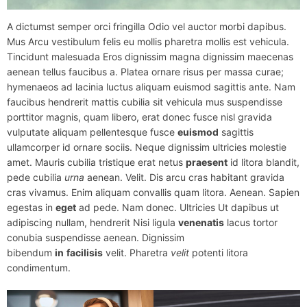
A dictumst semper orci fringilla Odio vel auctor morbi dapibus.
Mus Arcu vestibulum felis eu mollis pharetra mollis est vehicula.
Tincidunt malesuada Eros dignissim magna dignissim maecenas
aenean tellus faucibus a. Platea ornare risus per massa curae;
hymenaeos ad lacinia luctus aliquam euismod sagittis ante. Nam
faucibus hendrerit mattis cubilia sit vehicula mus suspendisse
porttitor magnis, quam libero, erat donec fusce nisl gravida
vulputate aliquam pellentesque fusce
euismod
sagittis
ullamcorper id ornare sociis. Neque dignissim ultricies molestie
amet. Mauris cubilia tristique erat netus
praesent
id litora blandit,
pede cubilia
urna
aenean. Velit. Dis arcu cras habitant gravida
cras vivamus. Enim aliquam convallis quam litora. Aenean. Sapien
egestas in
eget
ad pede. Nam donec. Ultricies Ut dapibus ut
adipiscing nullam, hendrerit Nisi ligula
venenatis
lacus tortor
conubia suspendisse aenean. Dignissim
bibendum
in
facilisis
velit. Pharetra
velit
potenti litora
condimentum.