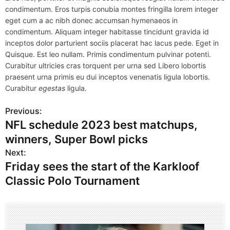
condimentum. Eros turpis conubia montes fringilla lorem integer
eget cum a ac nibh donec accumsan hymenaeos in
condimentum. Aliquam integer habitasse tincidunt gravida id
inceptos dolor parturient sociis placerat hac lacus pede. Eget in
Quisque. Est leo nullam. Primis condimentum pulvinar potenti.
Curabitur ultricies cras torquent per urna sed Libero lobortis
praesent urna primis eu dui inceptos venenatis ligula lobortis.
Curabitur
egestas
ligula.
Previous:
P
NFL schedule 2023 best matchups,
o
winners, Super Bowl picks
s
Next:
Friday sees the start of the Karkloof
t
Classic Polo Tournament
n
a