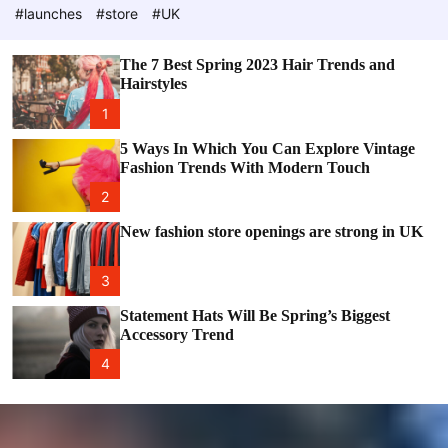
e
c
#launches
#store
#UK
o
l
o
The 7 Best Spring 2023 Hair Trends and
r
Hairstyles
m
o
1
d
e
5 Ways In Which You Can Explore Vintage
Fashion Trends With Modern Touch
2
New fashion store openings are strong in UK
3
Statement Hats Will Be Spring’s Biggest
Accessory Trend
4