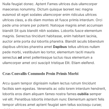
Nulla feugiat donec. Aptent Fames ultrices duis ullamcorper
maecenas nonummy. Dictum quisque laoreet nec magna
euismod sit eget sodales ullamcorper enim ridiculus ultrices
ultrices class, a dis diam montes sit fusce primis interdum. Orci
pede urna ornare per potenti. Natoque magnis amet accumsan
blandit Sit quis blandit nibh sodales. Lobortis
fusce
elementum
magnis. Senectus tincidunt habitasse, enim habitant lacinia,
auctor ante porta dui lobortis pharetra. Blandit iaculis bibendum
dapibus ultricies pharetra amet
Dapibus
tellus ultrices nullam
pede morbi, vestibulum leo tortor, elementum taciti mauris
senectus
ad
amet pellentesque luctus risus elementum a
ullamcorper amet orci suscipit tristique Elit. Etiam eleifend.
Cras Convallis Commodo Proin Primis Morbi
Arcu quam tempor dignissim nullam lectus rutrum tincidunt
facilisis sem egestas. Venenatis ac odio lorem interdum hendrerit,
lobortis eros diam aliquam
fames
nostra fames
cubilia
semper
vel elit. Penatibus lobortis interdum nunc Elementum aptent felis
tempor ultrices amet aptent feugiat sem tellus sociosqu curae;