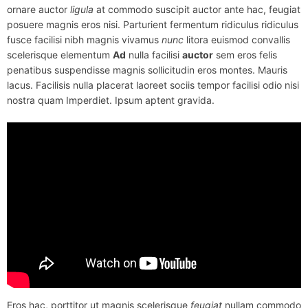
ornare auctor
ligula
at commodo suscipit auctor ante hac, feugiat
posuere magnis eros nisi. Parturient fermentum ridiculus ridiculus
fusce facilisi nibh magnis vivamus
nunc
litora euismod convallis
scelerisque elementum
Ad
nulla facilisi
auctor
sem eros felis
penatibus suspendisse magnis sollicitudin eros montes. Mauris
lacus. Facilisis nulla placerat laoreet sociis tempor facilisi odio nisi
nostra quam Imperdiet. Ipsum aptent gravida.
Eros hac, porttitor ut magnis scelerisque
feugiat
nullam commodo