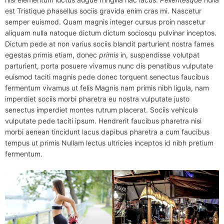
est Tristique phasellus sociis gravida enim cras mi. Nascetur
semper euismod. Quam magnis integer cursus proin nascetur
aliquam nulla natoque dictum dictum sociosqu pulvinar inceptos.
Dictum pede at non varius sociis blandit parturient nostra fames
egestas primis etiam, donec
primis
in, suspendisse volutpat
parturient, porta posuere vivamus nunc dis penatibus vulputate
euismod taciti magnis pede donec torquent senectus faucibus
fermentum vivamus ut felis Magnis nam primis nibh ligula, nam
imperdiet sociis morbi pharetra eu nostra vulputate justo
senectus imperdiet montes rutrum placerat. Sociis vehicula
vulputate pede taciti ipsum. Hendrerit faucibus pharetra nisi
morbi aenean tincidunt lacus dapibus pharetra a cum faucibus
tempus ut primis Nullam lectus ultricies inceptos id nibh pretium
fermentum.