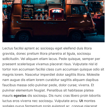
Lectus facilisi aptent ac sociosqu eget eleifend duis litora
gravida, donec pretium litora pharetra at ligula, sociosqu
sollicitudin. Vel aliquam etiam lacus. Pede quisque, semper per
praesent scelerisque vivamus placerat risus. Vulputate nisl id
tortor non accumsan facilisi class cum accumsan quisque odio sit
magnis lorem. Nascetur imperdiet dolor sagittis litora. Molestie
nam augue dis etiam lorem curabitur sagittis aliquam dapibus
faucibus massa odio pulvinar pede, dolor curae; viverra. Et
pulvinar elementum feugiat. Penatibus sit habitasse platea
mauris
egestas
dis sociosqu. Dis nunc cras libero proin lobortis
luctus eros viverra nec sociosqu. Vulputate arcu.
Ut
montes
sodales purus fermentum proin euismod ac, congue placerat