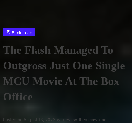
5 min read
The Flash Managed To
Outgross Just One Single
MCU Movie At The Box
Office
Posted on
August 13, 2023
by
preview-themeinwp-net