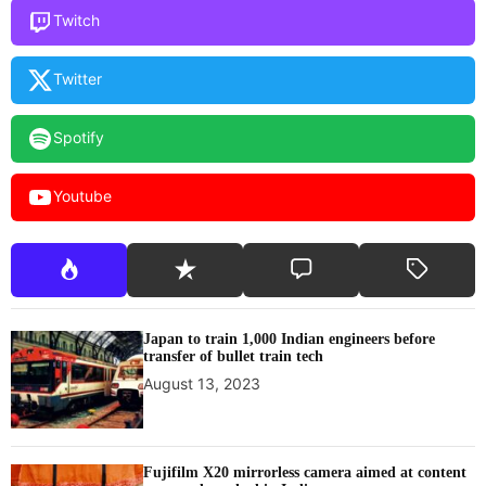
Twitch
Twitter
Spotify
Youtube
Japan to train 1,000 Indian engineers before
transfer of bullet train tech
August 13, 2023
Fujifilm X20 mirrorless camera aimed at content