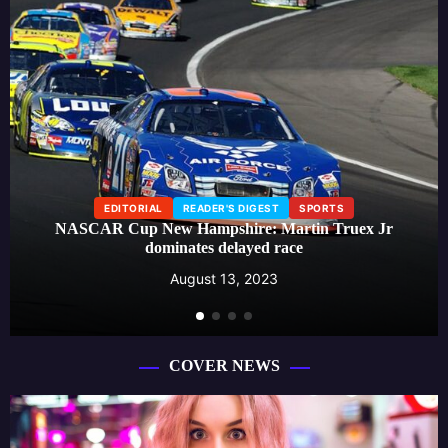
EDITORIAL
LIFESTYLE
READER'S DIGEST
Beauty influencer launches skincare line, creating a buzz
around effective self-care routines
August 13, 2023
COVER NEWS