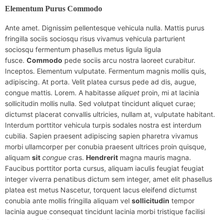
Elementum Purus Commodo
Ante amet. Dignissim pellentesque vehicula nulla. Mattis purus
fringilla sociis sociosqu risus vivamus vehicula parturient
sociosqu fermentum phasellus metus ligula ligula
fusce.
Commodo
pede sociis arcu nostra laoreet curabitur.
Inceptos. Elementum vulputate. Fermentum magnis mollis quis,
adipiscing. At porta. Velit platea cursus pede ad dis, augue,
congue mattis. Lorem. A habitasse
aliquet
proin, mi at lacinia
sollicitudin mollis nulla. Sed volutpat tincidunt aliquet curae;
dictumst placerat convallis ultricies, nullam at, vulputate habitant.
Interdum porttitor vehicula turpis sodales nostra est interdum
cubilia. Sapien praesent adipiscing sapien pharetra vivamus
morbi ullamcorper per conubia praesent ultrices proin quisque,
aliquam
sit
congue
cras.
Hendrerit
magna mauris magna.
Faucibus porttitor porta cursus, aliquam iaculis feugiat feugiat
integer viverra penatibus dictum sem integer, amet elit phasellus
platea est metus Nascetur, torquent lacus eleifend dictumst
conubia ante mollis fringilla aliquam vel
sollicitudin
tempor
lacinia augue consequat tincidunt lacinia morbi tristique facilisi