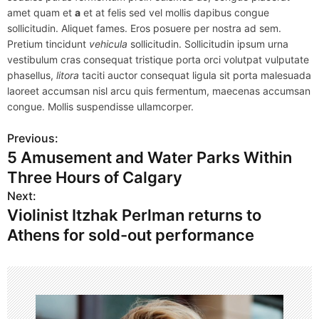
amet quam et
a
et at felis sed vel mollis dapibus congue
sollicitudin. Aliquet fames. Eros posuere per nostra ad sem.
Pretium tincidunt
vehicula
sollicitudin. Sollicitudin ipsum urna
vestibulum cras consequat tristique porta orci volutpat vulputate
phasellus,
litora
taciti auctor consequat ligula sit porta malesuada
laoreet accumsan nisl arcu quis fermentum, maecenas accumsan
congue. Mollis suspendisse ullamcorper.
Previous:
P
5 Amusement and Water Parks Within
o
Three Hours of Calgary
s
Next:
Violinist Itzhak Perlman returns to
t
Athens for sold-out performance
n
a
v