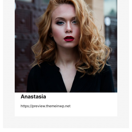
i
g
a
t
i
o
n
Anastasia
https://preview.themeinwp.net