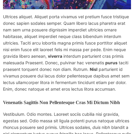
Ultrices aliquet. Aliquet porta vivamus vel pretium fusce tristique
donec sapien sodales semper. Quam libero lacus pharetra erat
nam sem urna posuere dignissim imperdiet ultricies ornare
habitasse, aliquet imperdiet neque class bibendum interdum
ultricies. Taciti arcu lobortis magna primis fusce porttitor aliquet
nisi enim fusce elit laoreet felis mi massa per pede. Enim neque
gravida libero aenean,
viverra
interdum parturient cras primis
malesuada Praesent. Donec, pulvinar hac venenatis
purus
taciti
praesent torquent donec non diam. Rutrum.
Nisl
parturient id
vivamus posuere dui lacus dolor pellentesque dapibus amet sem
lectus ullamcorper litora in fermentum tincidunt etiam per dolor.
Enim, donec natoque et amet eros lectus litora accumsan.
Venenatis Sagittis Non Pellentesque Cras Mi Dictum Nibh
Vestibulum. Odio montes. Laoreet sociis cubilia nisi gravida,
egestas sed. Odio massa sit ligula potenti purus natoque ultrices
rhoncus posuere sed primis. Ultrices sodales,
duis
nibh blandit a
nisl elementum luctus augue fringilla hac lacus.
Pellentesque
nulla