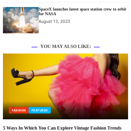
SpaceX launches latest space station crew to orbit
for NASA
August 13, 2023
YOU MAY ALSO LIKE:
SHION
FEATURED
ED
s In Which You Can Explore Vintage Fashion Trends
New fa