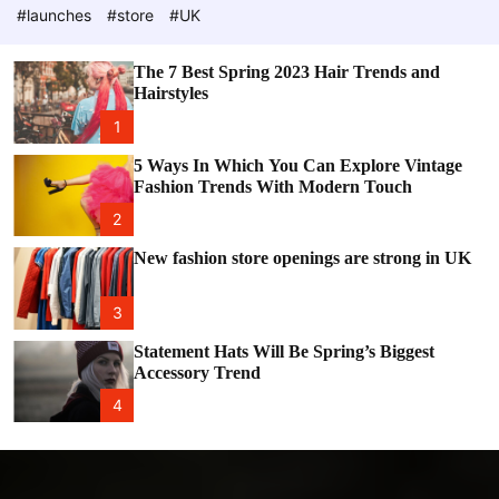
e
c
#launches
#store
#UK
o
l
o
The 7 Best Spring 2023 Hair Trends and
r
Hairstyles
m
o
1
d
e
5 Ways In Which You Can Explore Vintage
Fashion Trends With Modern Touch
2
New fashion store openings are strong in UK
3
Statement Hats Will Be Spring’s Biggest
Accessory Trend
4