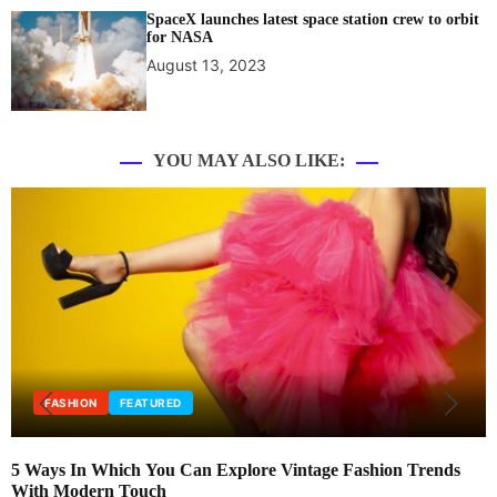
SpaceX launches latest space station crew to orbit
for NASA
August 13, 2023
YOU MAY ALSO LIKE:
EDITORIAL
FASHION
re Vintage Fashion Trends
New fashion store openings are