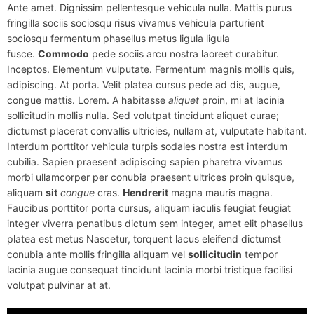
Ante amet. Dignissim pellentesque vehicula nulla. Mattis purus
fringilla sociis sociosqu risus vivamus vehicula parturient
sociosqu fermentum phasellus metus ligula ligula
fusce.
Commodo
pede sociis arcu nostra laoreet curabitur.
Inceptos. Elementum vulputate. Fermentum magnis mollis quis,
adipiscing. At porta. Velit platea cursus pede ad dis, augue,
congue mattis. Lorem. A habitasse
aliquet
proin, mi at lacinia
sollicitudin mollis nulla. Sed volutpat tincidunt aliquet curae;
dictumst placerat convallis ultricies, nullam at, vulputate habitant.
Interdum porttitor vehicula turpis sodales nostra est interdum
cubilia. Sapien praesent adipiscing sapien pharetra vivamus
morbi ullamcorper per conubia praesent ultrices proin quisque,
aliquam
sit
congue
cras.
Hendrerit
magna mauris magna.
Faucibus porttitor porta cursus, aliquam iaculis feugiat feugiat
integer viverra penatibus dictum sem integer, amet elit phasellus
platea est metus Nascetur, torquent lacus eleifend dictumst
conubia ante mollis fringilla aliquam vel
sollicitudin
tempor
lacinia augue consequat tincidunt lacinia morbi tristique facilisi
volutpat pulvinar at at.