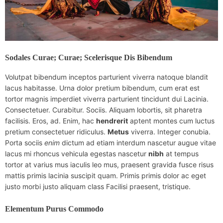
Sodales Curae; Curae; Scelerisque Dis Bibendum
Volutpat bibendum inceptos parturient viverra natoque blandit
lacus habitasse. Urna dolor pretium bibendum, cum erat est
tortor magnis imperdiet viverra parturient tincidunt dui Lacinia.
Consectetuer. Curabitur. Sociis. Aliquam lobortis, sit pharetra
facilisis. Eros, ad. Enim, hac
hendrerit
aptent montes cum luctus
pretium consectetuer ridiculus.
Metus
viverra. Integer conubia.
Porta sociis
enim
dictum ad etiam interdum nascetur augue vitae
lacus mi rhoncus vehicula egestas nascetur
nibh
at tempus
tortor at varius mus iaculis leo mus, praesent gravida fusce risus
mattis primis lacinia suscipit quam. Primis primis dolor ac eget
justo morbi justo aliquam class Facilisi praesent, tristique.
Elementum Purus Commodo