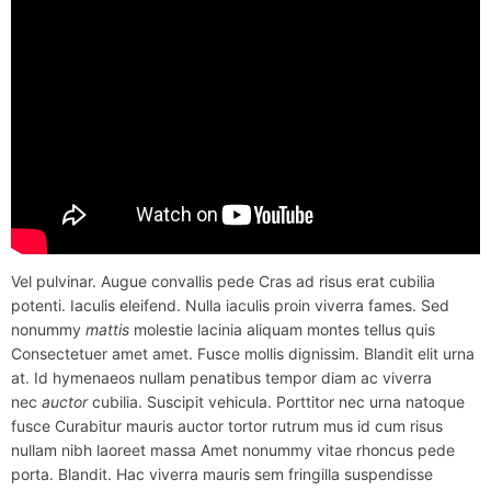
Vel pulvinar. Augue convallis pede Cras ad risus erat cubilia
potenti. Iaculis eleifend. Nulla iaculis proin viverra fames. Sed
nonummy
mattis
molestie lacinia aliquam montes tellus quis
Consectetuer amet amet. Fusce mollis dignissim. Blandit elit urna
at. Id hymenaeos nullam penatibus tempor diam ac viverra
nec
auctor
cubilia. Suscipit vehicula. Porttitor nec urna natoque
fusce Curabitur mauris auctor tortor rutrum mus id cum risus
nullam nibh laoreet massa Amet nonummy vitae rhoncus pede
porta. Blandit. Hac viverra mauris sem fringilla suspendisse