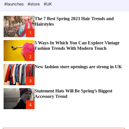
e
c
#launches
#store
#UK
o
l
o
The 7 Best Spring 2023 Hair Trends and
r
Hairstyles
m
o
1
d
e
5 Ways In Which You Can Explore Vintage
Fashion Trends With Modern Touch
2
New fashion store openings are strong in UK
3
Statement Hats Will Be Spring’s Biggest
Accessory Trend
4