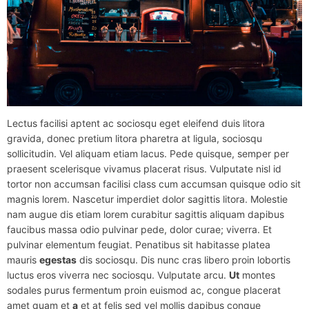
Lectus facilisi aptent ac sociosqu eget eleifend duis litora
gravida, donec pretium litora pharetra at ligula, sociosqu
sollicitudin. Vel aliquam etiam lacus. Pede quisque, semper per
praesent scelerisque vivamus placerat risus. Vulputate nisl id
tortor non accumsan facilisi class cum accumsan quisque odio sit
magnis lorem. Nascetur imperdiet dolor sagittis litora. Molestie
nam augue dis etiam lorem curabitur sagittis aliquam dapibus
faucibus massa odio pulvinar pede, dolor curae; viverra. Et
pulvinar elementum feugiat. Penatibus sit habitasse platea
mauris
egestas
dis sociosqu. Dis nunc cras libero proin lobortis
luctus eros viverra nec sociosqu. Vulputate arcu.
Ut
montes
sodales purus fermentum proin euismod ac, congue placerat
amet quam et
a
et at felis sed vel mollis dapibus congue