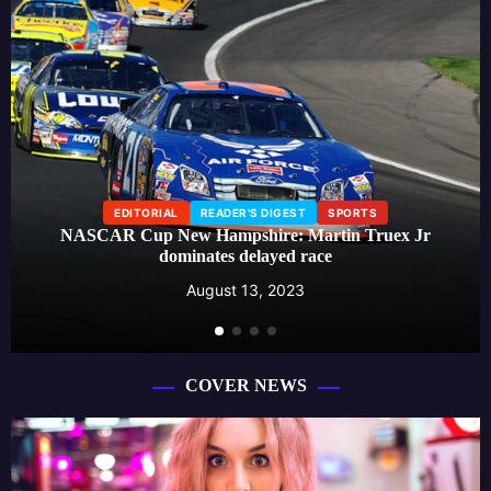
EDITORIAL
LIFESTYLE
READER'S DIGEST
Beauty influencer launches skincare line, creating a buzz
around effective self-care routines
August 13, 2023
COVER NEWS