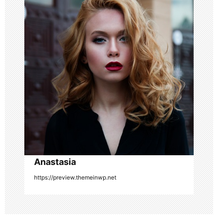
g
a
t
i
o
n
Anastasia
https://preview.themeinwp.net