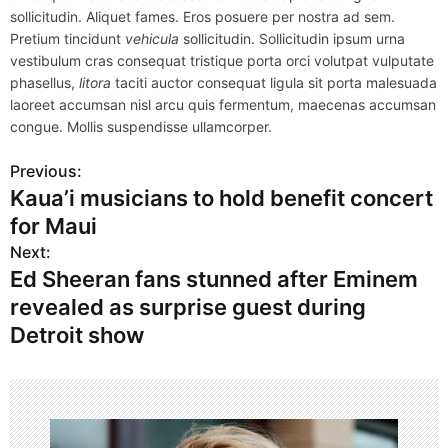
sollicitudin. Aliquet fames. Eros posuere per nostra ad sem.
Pretium tincidunt
vehicula
sollicitudin. Sollicitudin ipsum urna
vestibulum cras consequat tristique porta orci volutpat vulputate
phasellus,
litora
taciti auctor consequat ligula sit porta malesuada
laoreet accumsan nisl arcu quis fermentum, maecenas accumsan
congue. Mollis suspendisse ullamcorper.
Previous:
P
Kaua’i musicians to hold benefit concert
o
for Maui
s
Next:
Ed Sheeran fans stunned after Eminem
t
revealed as surprise guest during
n
Detroit show
a
v
i