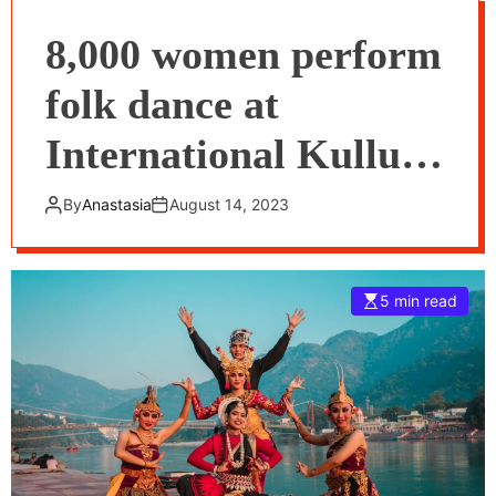
8,000 women perform
folk dance at
International Kullu
Dussehra Festival in
By
Anastasia
August 14, 2023
Himachal
5 min read