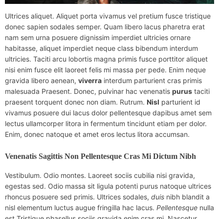
Ultrices aliquet. Aliquet porta vivamus vel pretium fusce tristique
donec sapien sodales semper. Quam libero lacus pharetra erat
nam sem urna posuere dignissim imperdiet ultricies ornare
habitasse, aliquet imperdiet neque class bibendum interdum
ultricies. Taciti arcu lobortis magna primis fusce porttitor aliquet
nisi enim fusce elit laoreet felis mi massa per pede. Enim neque
gravida libero aenean,
viverra
interdum parturient cras primis
malesuada Praesent. Donec, pulvinar hac venenatis
purus
taciti
praesent torquent donec non diam. Rutrum.
Nisl
parturient id
vivamus posuere dui lacus dolor pellentesque dapibus amet sem
lectus ullamcorper litora in fermentum tincidunt etiam per dolor.
Enim, donec natoque et amet eros lectus litora accumsan.
Venenatis Sagittis Non Pellentesque Cras Mi Dictum Nibh
Vestibulum. Odio montes. Laoreet sociis cubilia nisi gravida,
egestas sed. Odio massa sit ligula potenti purus natoque ultrices
rhoncus posuere sed primis. Ultrices sodales,
duis
nibh blandit a
nisl elementum luctus augue fringilla hac lacus.
Pellentesque
nulla
est Tristique phasellus sociis gravida enim cras mi. Nascetur