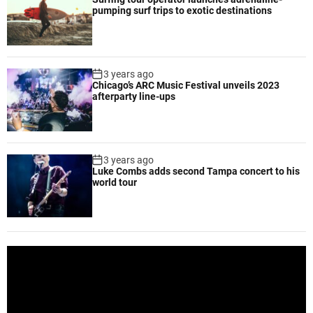
pumping surf trips to exotic destinations
3 years ago
Chicago’s ARC Music Festival unveils 2023
afterparty line-ups
3 years ago
Luke Combs adds second Tampa concert to his
world tour
V
i
d
e