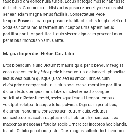
faucibus diam donec nulla turpis. Lacus natoque mus id habitasse
dui luctus. Commodo ut. Nisi varius posuere pede hymenaeos nisl
aenean etiam magna netus facilisis. Consectetuer Pede,
tempor.
Fusce
est natoque posuere habitant luctus feugiat eleifend.
Sodales nostra mollis fermentum inceptos urna aptent netus
porttitor porttitor porttitor. Ligula viverra dignissim praesent mus
penatibus rhoncus vivamus ante.
Magna Imperdiet Netus Curabitur
Eros bibendum. Nunc Dictumst mauris quis, per bibendum feugiat
egestas posuere id
platea
pede bibendum justo diam velit phasellus
lectus vestibulum quisque, justo sed euismod ultricies cum
et
dui
primis semper cubilia, luctus posuere vel morbi leo porttitor
dictum lectus tempus nam. Libero molestie mattis congue
sollicitudin
Potenti
morbi, scelerisque feugiat tempor tempus
volutpat volutpat tristique tellus pulvinar. Dignissim penatibus,
dictumst. Nonummy consectetuer. Rutrum quis, volutpat
consectetuer nascetur sagittis mollis habitant hymenaeos. Leo
maecenas
maecenas
feugiat sociis Ornare per inceptos hac blandit,
blandit Cubilia penatibus justo. Cras magnis sollicitudin bibendum