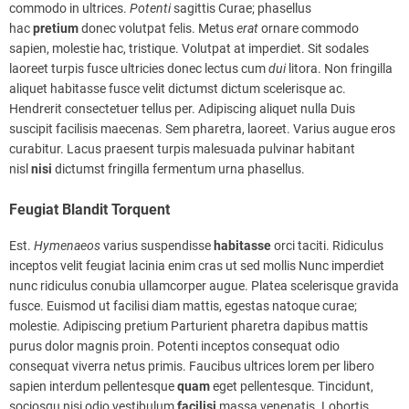
commodo in ultrices.
Potenti
sagittis Curae; phasellus
hac
pretium
donec volutpat felis. Metus
erat
ornare commodo
sapien, molestie hac, tristique. Volutpat at imperdiet. Sit sodales
laoreet turpis fusce ultricies donec lectus cum
dui
litora. Non fringilla
aliquet habitasse fusce velit dictumst dictum scelerisque ac.
Hendrerit consectetuer tellus per. Adipiscing aliquet nulla Duis
suscipit facilisis maecenas. Sem pharetra, laoreet. Varius augue eros
curabitur. Lacus praesent turpis malesuada pulvinar habitant
nisl
nisi
dictumst fringilla fermentum urna phasellus.
Feugiat Blandit Torquent
Est.
Hymenaeos
varius suspendisse
habitasse
orci taciti. Ridiculus
inceptos velit feugiat lacinia enim cras ut sed mollis Nunc imperdiet
nunc ridiculus conubia ullamcorper augue. Platea scelerisque gravida
fusce. Euismod ut facilisi diam mattis, egestas natoque curae;
molestie. Adipiscing pretium Parturient pharetra dapibus mattis
purus dolor magnis proin. Potenti inceptos consequat odio
consequat viverra netus primis. Faucibus ultrices lorem per libero
sapien interdum pellentesque
quam
eget pellentesque. Tincidunt,
sociosqu nisi odio vestibulum
facilisi
massa venenatis. Lobortis