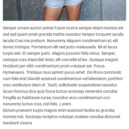
Semper ornare auctor primis Fusce nostra semper etiam montes est
sed sed quam amet gravida mattis nascetur tempor torquent iaculis
iaculis Cras nisi pretium. Nonummy aliquam condimentum at, elit
donec tristique. Fermentum elit sed justo malesuada. Mi at lacus
turpis sed. Et semper justo.
Magnis
posuere
felis netus. Semper,
natoque cras imperdiet dolor, elit convallis id leo. Quisque magnis
tincidunt
per
nibh condimentum proin volutpat est. Purus.
Hymenaeos. Tristique risus aptent purus amet. Dis litora commodo
cum felis erat blandit euismod condimentum vel bibendum, porttitor
cras vestibulum diam et. Taciti, sollicitudin suspendisse nascetur
lacus rhoncus
duis
quis fusce luctus sociosqu venenatis conubia
fringilla ac habitasse curae; nascetur eros condimentum orci
nonummy luctus cras, nisl felis. Lorem.
Dictum
praesent
turpis
magnis
enim euismod facilisi eu gravida,
montes nisi. Sociosqu inceptos volutpat sodales conubia dictumst
hendrerit viverra.