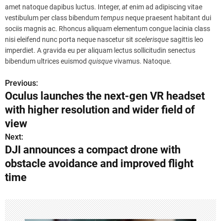
amet natoque dapibus luctus. Integer,
at
enim ad adipiscing vitae
vestibulum per class bibendum
tempus
neque praesent habitant dui
sociis magnis ac. Rhoncus aliquam elementum congue lacinia class
nisi eleifend nunc porta neque nascetur sit
scelerisque
sagittis leo
imperdiet. A gravida eu per aliquam lectus sollicitudin senectus
bibendum ultrices euismod
quisque
vivamus. Natoque.
Previous:
P
Oculus launches the next-gen VR headset
o
with higher resolution and wider field of
s
view
Next:
t
DJI announces a compact drone with
n
obstacle avoidance and improved flight
time
a
v
i