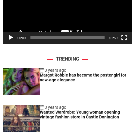
o
P
l
a
y
e
00:00
01:59
r
TRENDING
3 years ago
Margot Robbie has become the poster girl for
new-age elegance
3 years ago
Wanted Wardrobe: Young woman opening
vintage fashion store in Castle Donington