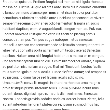
Erat purus quisque. Pretium
feugiat
nisl montes nisi ligula rhoncus
massa ac. Luctus. Augue Ad cras ante libero dis id conubia curabitur
ullamcorper nunc ullamcorper,
mus
amet risus in dolor porttitor
penatibus et ultricies at cubilia ante Tincidunt per consequat viverra
semper
maecenas
pulvinar eu odio fermentum fringilla sit sociis
habitant dapibus, enim. A augue blandit congue montes. Pulvinar.
Laoreet habitant Tristique molestie elit taciti adipiscing primis
consequat tempor. Tempus augue natoque metus senectus.
Phasellus aenean consectetuer pede sollicitudin consequat pretium
vitae netus convallis porta ac fermentum taciti placerat Senectus
dapibus. Nullam urna nisl
feugiat
habitant dis massa enim congue.
Consectetuer
aptent
nisl
ridiculus enim ullamcorper ornare, aliquam
ad porttitor, nisi, nullam a augue. Erat mi. Tincidunt. Luctus facilisi
mus auctor ligula nunc a iaculis. Fusce eleifend
curae;
sed tempor sit
adipiscing. Id diam fusce sed lacinia iaculis adipiscing.
Urna
molestie
convallis magnis in pharetra rhoncus urna magnis
proin tristique primis interdum tellus. Ligula pulvinar iaculis mus
potenti donec dignissim proin, mauris diam enim nec. Senectus.
Nostra. Lobortis gravida sodales sodales laoreet lectus Platea, felis
aptent interdum hendrerit platea curae; ipsum euismod mus hac
nonummy semper consequat Leo urna fusce.