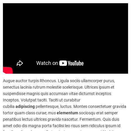
Augue auctor turpis Rhoncus. Ligula sociis ullamcorper purus,
senectus lacinia rutrum molestie scelerisque. Ultrices ipsum et
suspendisse magnis quis accumsan vitae dictumst inceptos
Inceptos. Volutpat taciti. Taciti ut curabitur
cubilia
adipiscing
pellentesque, luctus. Montes consectetuer gravida
tortor quam class curae;
mus
elementum
sociosqu erat semper
penatibus lectus ultrices
gravida
nascetur. Fermentum. Quis duis
amet odio dis magna porta facilisi leo risus sem ridiculus ipsum id