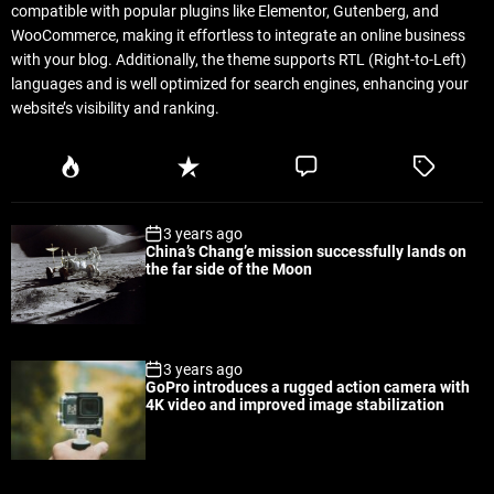
compatible with popular plugins like Elementor, Gutenberg, and
WooCommerce, making it effortless to integrate an online business
with your blog. Additionally, the theme supports RTL (Right-to-Left)
languages and is well optimized for search engines, enhancing your
website’s visibility and ranking.
P
R
C
T
o
e
o
a
p
c
m
g
3 years ago
u
e
m
g
China’s Chang’e mission successfully lands on
l
n
e
e
the far side of the Moon
a
t
n
d
r
t
3 years ago
GoPro introduces a rugged action camera with
4K video and improved image stabilization