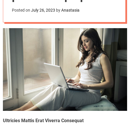
d
designed for
e
Posted on
July 26, 2023
by
Anastasia
productivity on the
go
Ultricies Mattis Erat Viverra Consequat