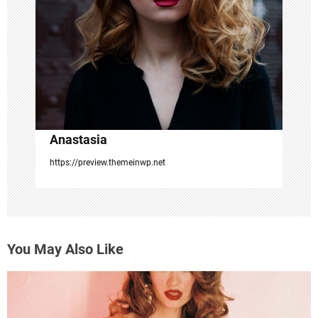
i
o
n
Anastasia
https://preview.themeinwp.net
You May Also Like