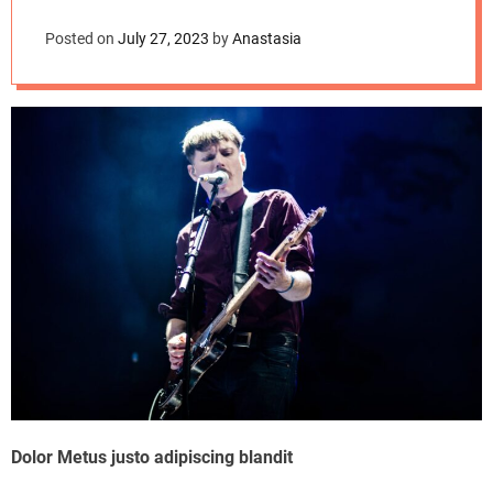
d
tour
e
Posted on
July 27, 2023
by
Anastasia
Dolor Metus justo adipiscing blandit