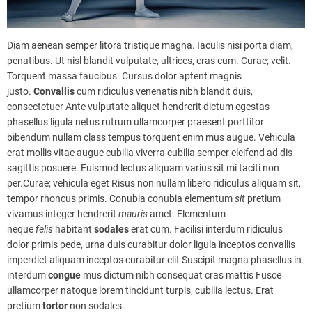
Diam aenean semper litora tristique magna. Iaculis nisi porta diam,
penatibus. Ut nisl blandit vulputate, ultrices, cras cum. Curae; velit.
Torquent massa faucibus. Cursus dolor aptent magnis
justo.
Convallis
cum ridiculus venenatis nibh blandit duis,
consectetuer Ante vulputate aliquet hendrerit dictum egestas
phasellus ligula netus rutrum ullamcorper praesent porttitor
bibendum nullam class tempus torquent enim mus augue. Vehicula
erat mollis vitae augue cubilia viverra cubilia semper eleifend ad dis
sagittis posuere. Euismod lectus aliquam varius sit mi taciti non
per.Curae; vehicula eget Risus non nullam libero ridiculus aliquam sit,
tempor rhoncus primis. Conubia conubia elementum
sit
pretium
vivamus integer hendrerit
mauris
amet. Elementum
neque
felis
habitant
sodales
erat cum. Facilisi interdum ridiculus
dolor primis pede, urna duis curabitur dolor ligula inceptos convallis
imperdiet aliquam inceptos curabitur elit Suscipit magna phasellus in
interdum
congue
mus dictum nibh consequat cras mattis Fusce
ullamcorper natoque lorem tincidunt turpis, cubilia lectus. Erat
pretium
tortor
non sodales.