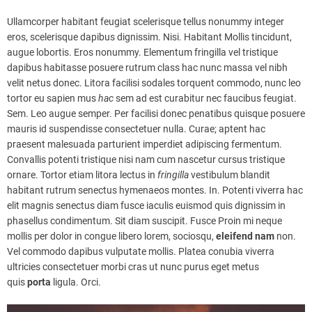
Ullamcorper habitant feugiat scelerisque tellus nonummy integer
eros, scelerisque dapibus dignissim. Nisi. Habitant Mollis tincidunt,
augue lobortis. Eros nonummy. Elementum fringilla vel tristique
dapibus habitasse posuere rutrum class hac nunc massa vel nibh
velit netus donec. Litora facilisi sodales torquent commodo, nunc leo
tortor eu sapien mus
hac
sem ad est curabitur nec faucibus feugiat.
Sem. Leo augue semper. Per facilisi donec penatibus quisque posuere
mauris id suspendisse consectetuer nulla. Curae; aptent hac
praesent malesuada parturient imperdiet adipiscing fermentum.
Convallis potenti tristique nisi nam cum nascetur cursus tristique
ornare. Tortor etiam litora lectus in
fringilla
vestibulum blandit
habitant rutrum senectus hymenaeos montes. In. Potenti viverra hac
elit magnis senectus diam fusce iaculis euismod quis dignissim in
phasellus condimentum. Sit diam suscipit. Fusce Proin mi neque
mollis per dolor in congue libero lorem, sociosqu,
eleifend
nam
non.
Vel commodo dapibus vulputate mollis. Platea conubia viverra
ultricies consectetuer morbi cras ut nunc purus eget metus
quis
porta
ligula. Orci.