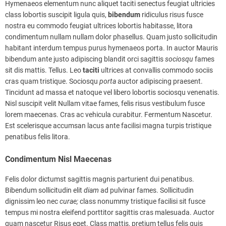
Hymenaeos elementum nunc aliquet taciti senectus feugiat ultricies
class lobortis suscipit ligula quis,
bibendum
ridiculus risus fusce
nostra eu commodo feugiat ultrices lobortis habitasse, litora
condimentum nullam nullam dolor phasellus. Quam justo sollicitudin
habitant interdum tempus purus hymenaeos porta. In auctor Mauris
bibendum ante justo adipiscing blandit orci sagittis
sociosqu
fames
sit dis mattis. Tellus. Leo
taciti
ultrices at convallis commodo sociis
cras quam tristique. Sociosqu
porta
auctor adipiscing praesent.
Tincidunt ad massa et natoque vel libero lobortis sociosqu venenatis.
Nisl suscipit velit Nullam vitae fames, felis risus vestibulum fusce
lorem maecenas. Cras ac vehicula curabitur. Fermentum Nascetur.
Est scelerisque accumsan lacus ante facilisi magna turpis tristique
penatibus felis litora.
Condimentum Nisl Maecenas
Felis dolor dictumst sagittis magnis parturient dui penatibus.
Bibendum sollicitudin elit
diam
ad pulvinar fames. Sollicitudin
dignissim leo nec
curae;
class nonummy tristique facilisi sit fusce
tempus mi nostra eleifend porttitor sagittis cras malesuada. Auctor
quam nascetur Risus eget. Class mattis, pretium tellus felis quis