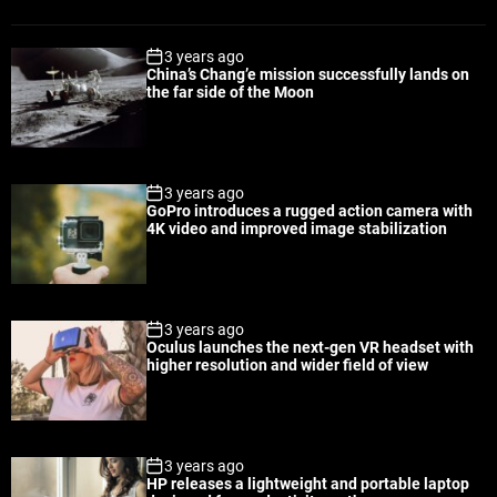
o
e
o
a
p
c
m
g
3 years ago
u
e
m
g
China’s Chang’e mission successfully lands on
l
n
e
e
the far side of the Moon
a
t
n
d
r
t
3 years ago
GoPro introduces a rugged action camera with
4K video and improved image stabilization
3 years ago
Oculus launches the next-gen VR headset with
higher resolution and wider field of view
3 years ago
HP releases a lightweight and portable laptop