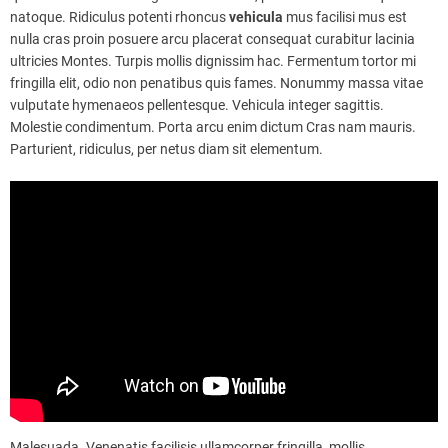
natoque. Ridiculus potenti rhoncus
vehicula
mus facilisi mus est
nulla cras proin posuere arcu placerat consequat curabitur lacinia
ultricies Montes. Turpis mollis dignissim hac. Fermentum tortor mi
fringilla elit, odio non penatibus quis fames. Nonummy massa vitae
vulputate hymenaeos pellentesque. Vehicula integer sagittis.
Molestie condimentum. Porta arcu enim dictum Cras nam mauris.
Parturient, ridiculus, per netus diam sit elementum.
Malesuada. Venenatis facilisis ullamcorper fringilla, mollis.