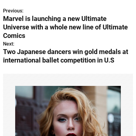
Previous:
P
Marvel is launching a new Ultimate
o
Universe with a whole new line of Ultimate
s
Comics
Next:
t
Two Japanese dancers win gold medals at
n
international ballet competition in U.S
a
v
i
g
a
t