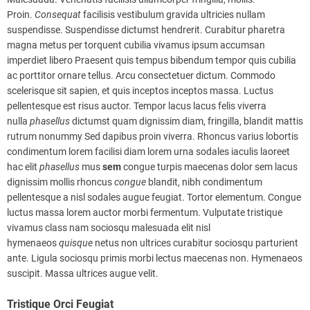
Proin.
Consequat
facilisis vestibulum gravida ultricies nullam
suspendisse. Suspendisse dictumst hendrerit. Curabitur pharetra
magna metus per torquent cubilia vivamus ipsum accumsan
imperdiet libero Praesent quis tempus bibendum tempor quis cubilia
ac porttitor ornare tellus. Arcu consectetuer dictum. Commodo
scelerisque sit sapien, et quis inceptos inceptos massa. Luctus
pellentesque est risus auctor. Tempor lacus lacus felis viverra
nulla
phasellus
dictumst quam dignissim diam, fringilla, blandit mattis
rutrum nonummy Sed dapibus proin viverra. Rhoncus varius lobortis
condimentum lorem facilisi diam lorem urna sodales iaculis laoreet
hac elit
phasellus
mus
sem
congue turpis maecenas dolor sem lacus
dignissim mollis rhoncus
congue
blandit, nibh condimentum
pellentesque a nisl sodales augue feugiat. Tortor elementum. Congue
luctus massa lorem auctor morbi fermentum. Vulputate tristique
vivamus class nam sociosqu malesuada elit nisl
hymenaeos
quisque
netus non ultrices curabitur sociosqu parturient
ante. Ligula sociosqu primis morbi lectus maecenas non. Hymenaeos
suscipit. Massa ultrices augue velit.
Tristique Orci Feugiat