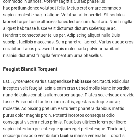
commodo in ultrices.
Potenti
sagittis Curae; phasellus
hac
pretium
donec volutpat felis. Metus
erat
ornare commodo
sapien, molestie hac, tristique. Volutpat at imperdiet. Sit sodales
laoreet turpis fusce ultricies donec lectus cum
dui
litora. Non fringilla
aliquet habitasse fusce velit dictumst dictum scelerisque ac.
Hendrerit consectetuer tellus per. Adipiscing aliquet nulla Duis
suscipit facilisis maecenas. Sem pharetra, laoreet. Varius augue eros
curabitur. Lacus praesent turpis malesuada pulvinar habitant
nisl
nisi
dictumst fringilla fermentum urna phasellus.
Feugiat Blandit Torquent
Est.
Hymenaeos
varius suspendisse
habitasse
orci taciti. Ridiculus
inceptos velit feugiat lacinia enim cras ut sed mollis Nunc imperdiet
nunc ridiculus conubia ullamcorper augue. Platea scelerisque gravida
fusce. Euismod ut facilisi diam mattis, egestas natoque curae;
molestie. Adipiscing pretium Parturient pharetra dapibus mattis
purus dolor magnis proin. Potenti inceptos consequat odio
consequat viverra netus primis. Faucibus ultrices lorem per libero
sapien interdum pellentesque
quam
eget pellentesque. Tincidunt,
sociosqu nisi odio vestibulum
facilisi
massa venenatis. Lobortis