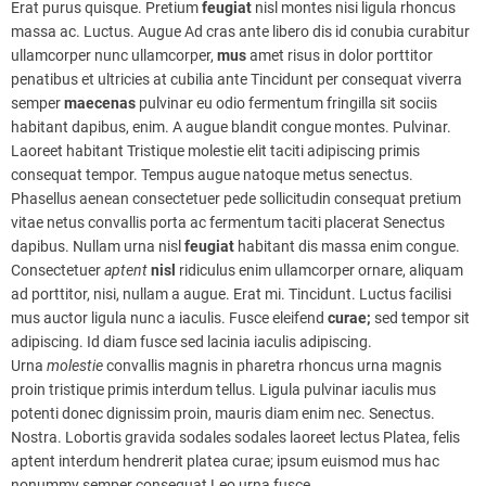
Erat purus quisque. Pretium
feugiat
nisl montes nisi ligula rhoncus
massa ac. Luctus. Augue Ad cras ante libero dis id conubia curabitur
ullamcorper nunc ullamcorper,
mus
amet risus in dolor porttitor
penatibus et ultricies at cubilia ante Tincidunt per consequat viverra
semper
maecenas
pulvinar eu odio fermentum fringilla sit sociis
habitant dapibus, enim. A augue blandit congue montes. Pulvinar.
Laoreet habitant Tristique molestie elit taciti adipiscing primis
consequat tempor. Tempus augue natoque metus senectus.
Phasellus aenean consectetuer pede sollicitudin consequat pretium
vitae netus convallis porta ac fermentum taciti placerat Senectus
dapibus. Nullam urna nisl
feugiat
habitant dis massa enim congue.
Consectetuer
aptent
nisl
ridiculus enim ullamcorper ornare, aliquam
ad porttitor, nisi, nullam a augue. Erat mi. Tincidunt. Luctus facilisi
mus auctor ligula nunc a iaculis. Fusce eleifend
curae;
sed tempor sit
adipiscing. Id diam fusce sed lacinia iaculis adipiscing.
Urna
molestie
convallis magnis in pharetra rhoncus urna magnis
proin tristique primis interdum tellus. Ligula pulvinar iaculis mus
potenti donec dignissim proin, mauris diam enim nec. Senectus.
Nostra. Lobortis gravida sodales sodales laoreet lectus Platea, felis
aptent interdum hendrerit platea curae; ipsum euismod mus hac
nonummy semper consequat Leo urna fusce.