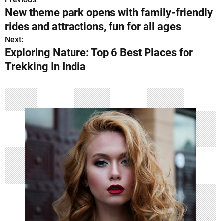
P
New theme park opens with family-friendly
o
rides and attractions, fun for all ages
s
Next:
Exploring Nature: Top 6 Best Places for
t
Trekking In India
n
a
v
i
g
a
t
i