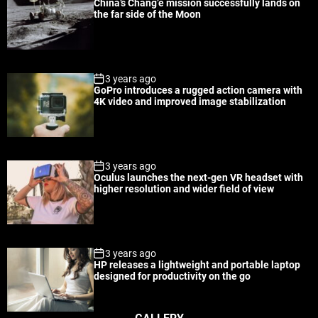
China’s Chang’e mission successfully lands on
l
n
e
e
the far side of the Moon
a
t
n
d
r
t
3 years ago
GoPro introduces a rugged action camera with
4K video and improved image stabilization
3 years ago
Oculus launches the next-gen VR headset with
higher resolution and wider field of view
3 years ago
HP releases a lightweight and portable laptop
designed for productivity on the go