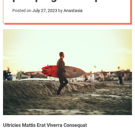
d
exotic destinations
e
Posted on
July 27, 2023
by
Anastasia
Ultricies Mattis Erat Viverra Consequat