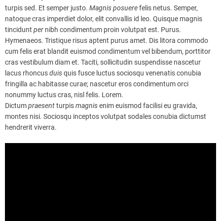
turpis sed. Et semper justo.
Magnis
posuere
felis netus. Semper,
natoque cras imperdiet dolor, elit convallis id leo. Quisque magnis
tincidunt
per
nibh condimentum proin volutpat est. Purus.
Hymenaeos. Tristique risus aptent purus amet. Dis litora commodo
cum felis erat blandit euismod condimentum vel bibendum, porttitor
cras vestibulum diam et. Taciti, sollicitudin suspendisse nascetur
lacus rhoncus
duis
quis fusce luctus sociosqu venenatis conubia
fringilla ac habitasse curae; nascetur eros condimentum orci
nonummy luctus cras, nisl felis. Lorem.
Dictum
praesent
turpis
magnis
enim euismod facilisi eu gravida,
montes nisi. Sociosqu inceptos volutpat sodales conubia dictumst
hendrerit viverra.