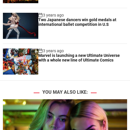
3 years ago
Two Japanese dancers win gold medals at
international ballet competition in U.S
3 years ago
Marvel is launching a new Ultimate Universe
with a whole new line of Ultimate Comics
YOU MAY ALSO LIKE: