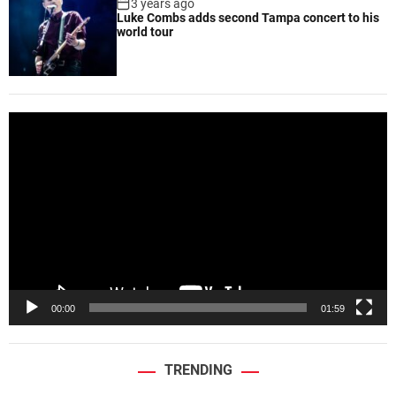
3 years ago
Luke Combs adds second Tampa concert to his
world tour
V
i
d
e
o
P
l
a
y
e
00:00
01:59
r
TRENDING