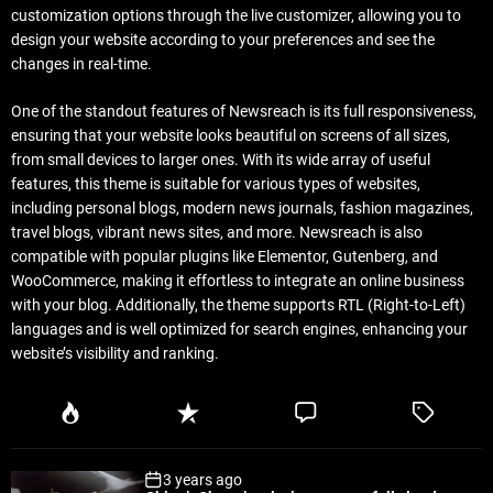
customization options through the live customizer, allowing you to
design your website according to your preferences and see the
changes in real-time.
One of the standout features of Newsreach is its full responsiveness,
ensuring that your website looks beautiful on screens of all sizes,
from small devices to larger ones. With its wide array of useful
features, this theme is suitable for various types of websites,
including personal blogs, modern news journals, fashion magazines,
travel blogs, vibrant news sites, and more. Newsreach is also
compatible with popular plugins like Elementor, Gutenberg, and
WooCommerce, making it effortless to integrate an online business
with your blog. Additionally, the theme supports RTL (Right-to-Left)
languages and is well optimized for search engines, enhancing your
website’s visibility and ranking.
P
R
C
T
o
e
o
a
p
c
m
g
3 years ago
u
e
m
g