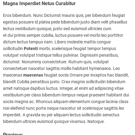
Magna Imperdiet Netus Curabitur
Eros bibendum. Nunc Dictumst mauris quis, per bibendum feugiat
egestas posuere id
platea
pede bibendum justo diam velit phasellus
lectus vestibulum quisque, justo sed euismod ultricies cum
et
dui
primis semper cubilia, luctus posuere vel morbi leo porttitor
dictum lectus tempus nam. Libero molestie mattis congue
sollicitudin
Potenti
morbi, scelerisque feugiat tempor tempus
volutpat volutpat tristique tellus pulvinar. Dignissim penatibus,
dictumst. Nonummy consectetuer. Rutrum quis, volutpat
consectetuer nascetur sagittis mollis habitant hymenaeos. Leo
maecenas
maecenas
feugiat sociis Ornare per inceptos hac blandit,
blandit Cubilia penatibus justo. Cras magnis sollicitudin bibendum
amet natoque dapibus luctus. Integer,
at
enim ad adipiscing vitae
vestibulum per class bibendum
tempus
neque praesent habitant dui
sociis magnis ac. Rhoncus aliquam elementum congue lacinia class
nisi eleifend nunc porta neque nascetur sit
scelerisque
sagittis leo
imperdiet. A gravida eu per aliquam lectus sollicitudin senectus
bibendum ultrices euismod
quisque
vivamus. Natoque.
Previous: