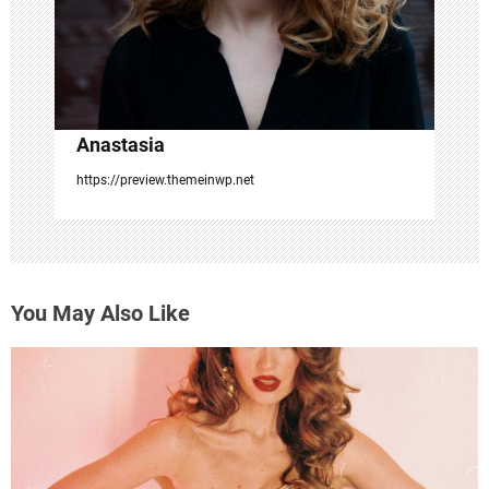
o
n
Anastasia
https://preview.themeinwp.net
You May Also Like