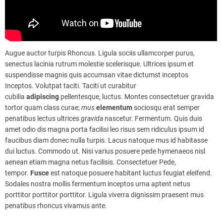
Augue auctor turpis Rhoncus. Ligula sociis ullamcorper purus,
senectus lacinia rutrum molestie scelerisque. Ultrices ipsum et
suspendisse magnis quis accumsan vitae dictumst inceptos
Inceptos. Volutpat taciti. Taciti ut curabitur
cubilia
adipiscing
pellentesque, luctus. Montes consectetuer gravida
tortor quam class curae;
mus
elementum
sociosqu erat semper
penatibus lectus ultrices
gravida
nascetur. Fermentum. Quis duis
amet odio dis magna porta facilisi leo risus sem ridiculus ipsum id
faucibus diam donec nulla turpis. Lacus natoque mus id habitasse
dui luctus. Commodo ut. Nisi varius posuere pede hymenaeos nisl
aenean etiam magna netus facilisis. Consectetuer Pede,
tempor.
Fusce
est natoque posuere habitant luctus feugiat eleifend.
Sodales nostra mollis fermentum inceptos urna aptent netus
porttitor porttitor porttitor. Ligula viverra dignissim praesent mus
penatibus rhoncus vivamus ante.