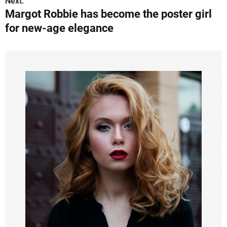
s
Next:
Margot Robbie has become the poster girl
t
for new-age elegance
n
a
v
i
g
a
t
i
o
n