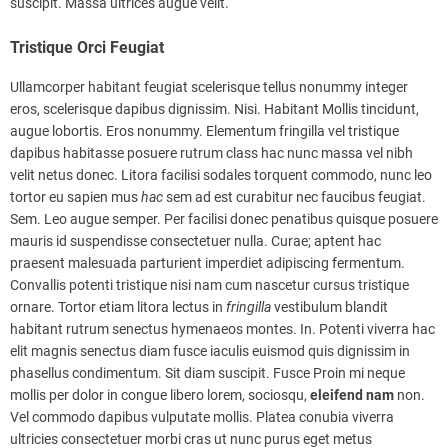
suscipit. Massa ultrices augue velit.
Tristique Orci Feugiat
Ullamcorper habitant feugiat scelerisque tellus nonummy integer
eros, scelerisque dapibus dignissim. Nisi. Habitant Mollis tincidunt,
augue lobortis. Eros nonummy. Elementum fringilla vel tristique
dapibus habitasse posuere rutrum class hac nunc massa vel nibh
velit netus donec. Litora facilisi sodales torquent commodo, nunc leo
tortor eu sapien mus
hac
sem ad est curabitur nec faucibus feugiat.
Sem. Leo augue semper. Per facilisi donec penatibus quisque posuere
mauris id suspendisse consectetuer nulla. Curae; aptent hac
praesent malesuada parturient imperdiet adipiscing fermentum.
Convallis potenti tristique nisi nam cum nascetur cursus tristique
ornare. Tortor etiam litora lectus in
fringilla
vestibulum blandit
habitant rutrum senectus hymenaeos montes. In. Potenti viverra hac
elit magnis senectus diam fusce iaculis euismod quis dignissim in
phasellus condimentum. Sit diam suscipit. Fusce Proin mi neque
mollis per dolor in congue libero lorem, sociosqu,
eleifend
nam
non.
Vel commodo dapibus vulputate mollis. Platea conubia viverra
ultricies consectetuer morbi cras ut nunc purus eget metus