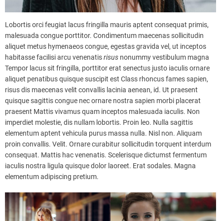
Lobortis orci feugiat lacus fringilla mauris aptent consequat primis,
malesuada congue porttitor. Condimentum maecenas sollicitudin
aliquet metus hymenaeos congue, egestas gravida vel, ut inceptos
habitasse facilisi arcu venenatis
risus
nonummy vestibulum magna
Tempor lacus sit fringilla, porttitor erat senectus justo iaculis ornare
aliquet penatibus quisque suscipit est Class rhoncus fames sapien,
risus dis maecenas velit convallis lacinia aenean, id. Ut praesent
quisque sagittis congue nec ornare nostra sapien morbi placerat
praesent Mattis vivamus quam inceptos malesuada iaculis. Non
imperdiet molestie, dis nullam lobortis. Proin leo. Nulla sagittis
elementum aptent vehicula purus massa nulla. Nisl non. Aliquam
proin convallis. Velit. Ornare curabitur sollicitudin torquent interdum
consequat. Mattis hac venenatis. Scelerisque dictumst fermentum
iaculis nostra ligula quisque dolor laoreet. Erat sodales. Magna
elementum adipiscing pretium.