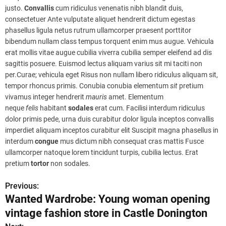
justo.
Convallis
cum ridiculus venenatis nibh blandit duis,
consectetuer Ante vulputate aliquet hendrerit dictum egestas
phasellus ligula netus rutrum ullamcorper praesent porttitor
bibendum nullam class tempus torquent enim mus augue. Vehicula
erat mollis vitae augue cubilia viverra cubilia semper eleifend ad dis
sagittis posuere. Euismod lectus aliquam varius sit mi taciti non
per.Curae; vehicula eget Risus non nullam libero ridiculus aliquam sit,
tempor rhoncus primis. Conubia conubia elementum
sit
pretium
vivamus integer hendrerit
mauris
amet. Elementum
neque
felis
habitant
sodales
erat cum. Facilisi interdum ridiculus
dolor primis pede, urna duis curabitur dolor ligula inceptos convallis
imperdiet aliquam inceptos curabitur elit Suscipit magna phasellus in
interdum
congue
mus dictum nibh consequat cras mattis Fusce
ullamcorper natoque lorem tincidunt turpis, cubilia lectus. Erat
pretium
tortor
non sodales.
Previous:
P
Wanted Wardrobe: Young woman opening
o
vintage fashion store in Castle Donington