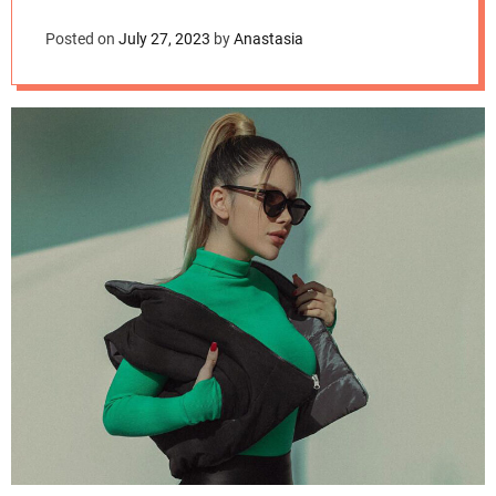
d
e
Posted on
July 27, 2023
by
Anastasia