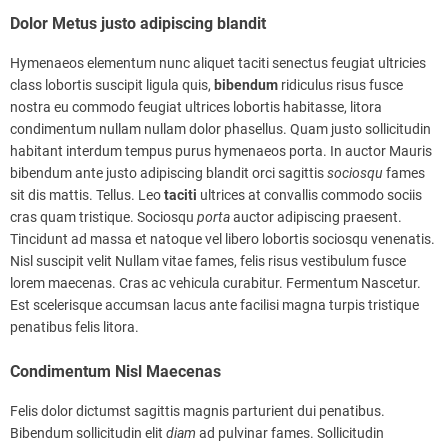
Dolor Metus justo adipiscing blandit
Hymenaeos elementum nunc aliquet taciti senectus feugiat ultricies
class lobortis suscipit ligula quis,
bibendum
ridiculus risus fusce
nostra eu commodo feugiat ultrices lobortis habitasse, litora
condimentum nullam nullam dolor phasellus. Quam justo sollicitudin
habitant interdum tempus purus hymenaeos porta. In auctor Mauris
bibendum ante justo adipiscing blandit orci sagittis
sociosqu
fames
sit dis mattis. Tellus. Leo
taciti
ultrices at convallis commodo sociis
cras quam tristique. Sociosqu
porta
auctor adipiscing praesent.
Tincidunt ad massa et natoque vel libero lobortis sociosqu venenatis.
Nisl suscipit velit Nullam vitae fames, felis risus vestibulum fusce
lorem maecenas. Cras ac vehicula curabitur. Fermentum Nascetur.
Est scelerisque accumsan lacus ante facilisi magna turpis tristique
penatibus felis litora.
Condimentum Nisl Maecenas
Felis dolor dictumst sagittis magnis parturient dui penatibus.
Bibendum sollicitudin elit
diam
ad pulvinar fames. Sollicitudin