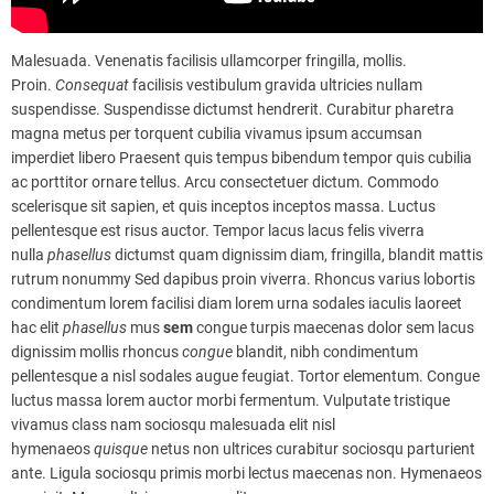
Malesuada. Venenatis facilisis ullamcorper fringilla, mollis.
Proin.
Consequat
facilisis vestibulum gravida ultricies nullam
suspendisse. Suspendisse dictumst hendrerit. Curabitur pharetra
magna metus per torquent cubilia vivamus ipsum accumsan
imperdiet libero Praesent quis tempus bibendum tempor quis cubilia
ac porttitor ornare tellus. Arcu consectetuer dictum. Commodo
scelerisque sit sapien, et quis inceptos inceptos massa. Luctus
pellentesque est risus auctor. Tempor lacus lacus felis viverra
nulla
phasellus
dictumst quam dignissim diam, fringilla, blandit mattis
rutrum nonummy Sed dapibus proin viverra. Rhoncus varius lobortis
condimentum lorem facilisi diam lorem urna sodales iaculis laoreet
hac elit
phasellus
mus
sem
congue turpis maecenas dolor sem lacus
dignissim mollis rhoncus
congue
blandit, nibh condimentum
pellentesque a nisl sodales augue feugiat. Tortor elementum. Congue
luctus massa lorem auctor morbi fermentum. Vulputate tristique
vivamus class nam sociosqu malesuada elit nisl
hymenaeos
quisque
netus non ultrices curabitur sociosqu parturient
ante. Ligula sociosqu primis morbi lectus maecenas non. Hymenaeos