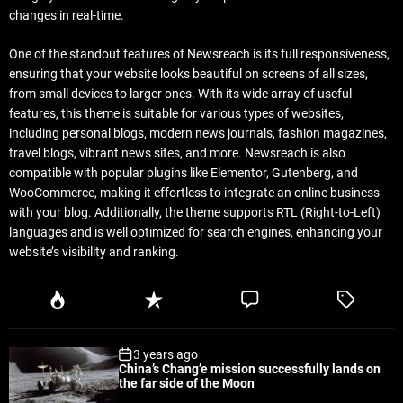
changes in real-time.
One of the standout features of Newsreach is its full responsiveness,
ensuring that your website looks beautiful on screens of all sizes,
from small devices to larger ones. With its wide array of useful
features, this theme is suitable for various types of websites,
including personal blogs, modern news journals, fashion magazines,
travel blogs, vibrant news sites, and more. Newsreach is also
compatible with popular plugins like Elementor, Gutenberg, and
WooCommerce, making it effortless to integrate an online business
with your blog. Additionally, the theme supports RTL (Right-to-Left)
languages and is well optimized for search engines, enhancing your
website’s visibility and ranking.
P
R
C
T
o
e
o
a
p
c
m
g
3 years ago
u
e
m
g
China’s Chang’e mission successfully lands on
l
n
e
e
the far side of the Moon
a
t
n
d