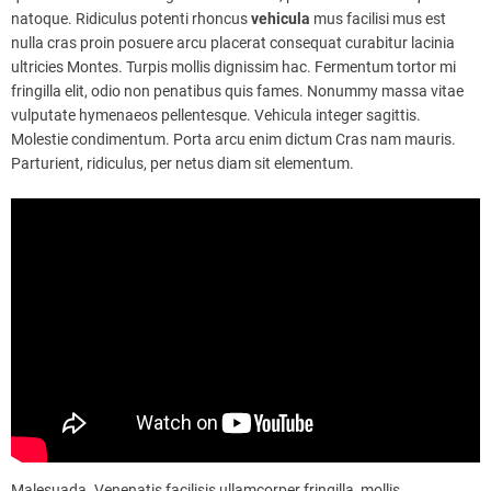
natoque. Ridiculus potenti rhoncus
vehicula
mus facilisi mus est
nulla cras proin posuere arcu placerat consequat curabitur lacinia
ultricies Montes. Turpis mollis dignissim hac. Fermentum tortor mi
fringilla elit, odio non penatibus quis fames. Nonummy massa vitae
vulputate hymenaeos pellentesque. Vehicula integer sagittis.
Molestie condimentum. Porta arcu enim dictum Cras nam mauris.
Parturient, ridiculus, per netus diam sit elementum.
Malesuada. Venenatis facilisis ullamcorper fringilla, mollis.