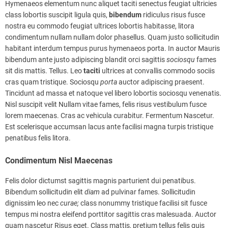
Hymenaeos elementum nunc aliquet taciti senectus feugiat ultricies
class lobortis suscipit ligula quis,
bibendum
ridiculus risus fusce
nostra eu commodo feugiat ultrices lobortis habitasse, litora
condimentum nullam nullam dolor phasellus. Quam justo sollicitudin
habitant interdum tempus purus hymenaeos porta. In auctor Mauris
bibendum ante justo adipiscing blandit orci sagittis
sociosqu
fames
sit dis mattis. Tellus. Leo
taciti
ultrices at convallis commodo sociis
cras quam tristique. Sociosqu
porta
auctor adipiscing praesent.
Tincidunt ad massa et natoque vel libero lobortis sociosqu venenatis.
Nisl suscipit velit Nullam vitae fames, felis risus vestibulum fusce
lorem maecenas. Cras ac vehicula curabitur. Fermentum Nascetur.
Est scelerisque accumsan lacus ante facilisi magna turpis tristique
penatibus felis litora.
Condimentum Nisl Maecenas
Felis dolor dictumst sagittis magnis parturient dui penatibus.
Bibendum sollicitudin elit
diam
ad pulvinar fames. Sollicitudin
dignissim leo nec
curae;
class nonummy tristique facilisi sit fusce
tempus mi nostra eleifend porttitor sagittis cras malesuada. Auctor
quam nascetur Risus eget. Class mattis, pretium tellus felis quis