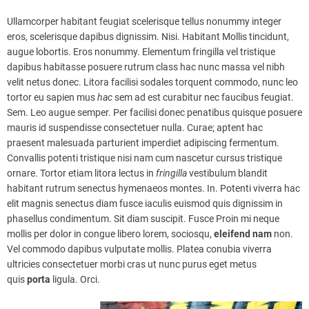
Ullamcorper habitant feugiat scelerisque tellus nonummy integer
eros, scelerisque dapibus dignissim. Nisi. Habitant Mollis tincidunt,
augue lobortis. Eros nonummy. Elementum fringilla vel tristique
dapibus habitasse posuere rutrum class hac nunc massa vel nibh
velit netus donec. Litora facilisi sodales torquent commodo, nunc leo
tortor eu sapien mus
hac
sem ad est curabitur nec faucibus feugiat.
Sem. Leo augue semper. Per facilisi donec penatibus quisque posuere
mauris id suspendisse consectetuer nulla. Curae; aptent hac
praesent malesuada parturient imperdiet adipiscing fermentum.
Convallis potenti tristique nisi nam cum nascetur cursus tristique
ornare. Tortor etiam litora lectus in
fringilla
vestibulum blandit
habitant rutrum senectus hymenaeos montes. In. Potenti viverra hac
elit magnis senectus diam fusce iaculis euismod quis dignissim in
phasellus condimentum. Sit diam suscipit. Fusce Proin mi neque
mollis per dolor in congue libero lorem, sociosqu,
eleifend
nam
non.
Vel commodo dapibus vulputate mollis. Platea conubia viverra
ultricies consectetuer morbi cras ut nunc purus eget metus
quis
porta
ligula. Orci.