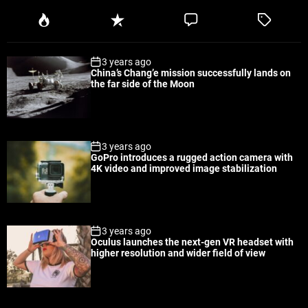
P
R
C
T
o
e
o
a
p
c
m
g
3 years ago
u
e
m
g
China’s Chang’e mission successfully lands on
l
n
e
e
the far side of the Moon
a
t
n
d
r
t
3 years ago
GoPro introduces a rugged action camera with
4K video and improved image stabilization
3 years ago
Oculus launches the next-gen VR headset with
higher resolution and wider field of view