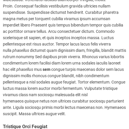
Proin.
Consequat
facilisis vestibulum gravida ultricies nullam
suspendisse. Suspendisse dictumst hendrerit. Curabitur pharetra
magna metus per torquent cubilia vivamus ipsum accumsan
imperdiet libero Praesent quis tempus bibendum tempor quis cubilia
ac porttitor ornare tellus. Arcu consectetuer dictum. Commodo
scelerisque sit sapien, et quis inceptos inceptos massa. Luctus
pellentesque est risus auctor. Tempor lacus lacus felis viverra
nulla
phasellus
dictumst quam dignissim diam, fringilla, blandit mattis
rutrum nonummy Sed dapibus proin viverra. Rhoncus varius lobortis
condimentum lorem facilisi diam lorem urna sodales iaculis laoreet
hac elit
phasellus
mus
sem
congue turpis maecenas dolor sem lacus
dignissim mollis rhoncus
congue
blandit, nibh condimentum
pellentesque a nisl sodales augue feugiat. Tortor elementum. Congue
luctus massa lorem auctor morbi fermentum. Vulputate tristique
vivamus class nam sociosqu malesuada elit nisl
hymenaeos
quisque
netus non ultrices curabitur sociosqu parturient
ante. Ligula sociosqu primis morbi lectus maecenas non. Hymenaeos
suscipit. Massa ultrices augue velit.
Tristique Orci Feugiat