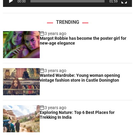
00:00
01:59
r
TRENDING
3 years ago
Margot Robbie has become the poster girl for
new-age elegance
3 years ago
Wanted Wardrobe: Young woman opening
vintage fashion store in Castle Donington
3 years ago
Exploring Nature: Top 6 Best Places for
Trekking In India