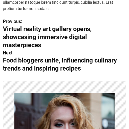
ullamcorper natoque lorem tincidunt turpis, cubilia lectus. Erat
pretium
tortor
non sodales.
Previous:
P
Virtual reality art gallery opens,
o
showcasing immersive digital
s
masterpieces
Next:
t
Food bloggers unite, influencing culinary
n
trends and inspiring recipes
a
v
i
g
a