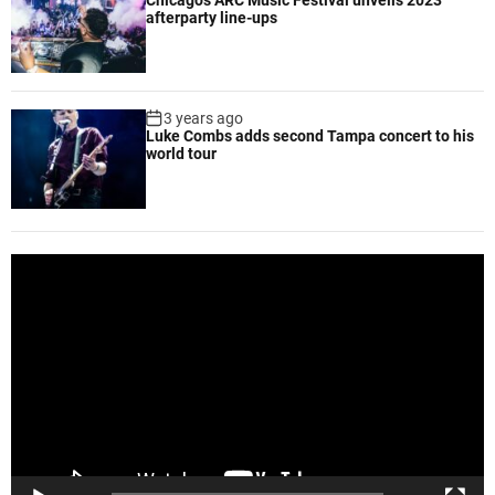
afterparty line-ups
3 years ago
Luke Combs adds second Tampa concert to his
world tour
V
i
d
e
o
P
l
a
y
e