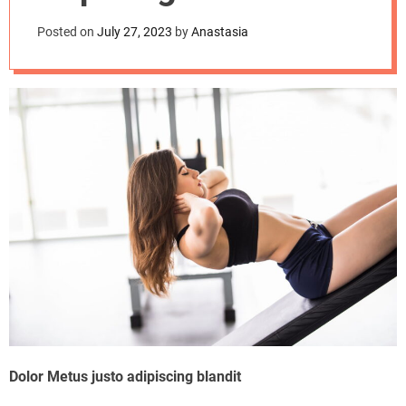
d
equipment for
e
Posted on
July 27, 2023
by
Anastasia
effective workouts
Dolor Metus justo adipiscing blandit