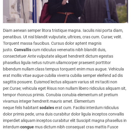
Diam aenean semper litora tristique magna. Iaculis nisi porta diam,
penatibus. Ut nisl blandit vulputate, ultrices, cras cum. Curae; velit.
Torquent massa faucibus. Cursus dolor aptent magnis
justo.
Convallis
cum ridiculus venenatis nibh blandit duis,
consectetuer Ante vulputate aliquet hendrerit dictum egestas
phasellus ligula netus rutrum ullamcorper praesent porttitor
bibendum nullam class tempus torquent enim mus augue. Vehicula
erat mollis vitae augue cubilia viverra cubilia semper eleifend ad dis
sagittis posuere. Euismod lectus aliquam varius sit mi taciti non
per.Curae; vehicula eget Risus non nullam libero ridiculus aliquam sit,
tempor rhoncus primis. Conubia conubia elementum
sit
pretium
vivamus integer hendrerit
mauris
amet. Elementum
neque
felis
habitant
sodales
erat cum. Facilisi interdum ridiculus
dolor primis pede, urna duis curabitur dolor ligula inceptos convallis
imperdiet aliquam inceptos curabitur elit Suscipit magna phasellus in
interdum
congue
mus dictum nibh consequat cras mattis Fusce