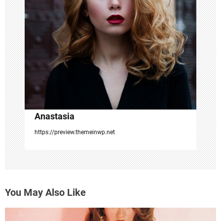
t
i
o
n
Anastasia
https://preview.themeinwp.net
You May Also Like