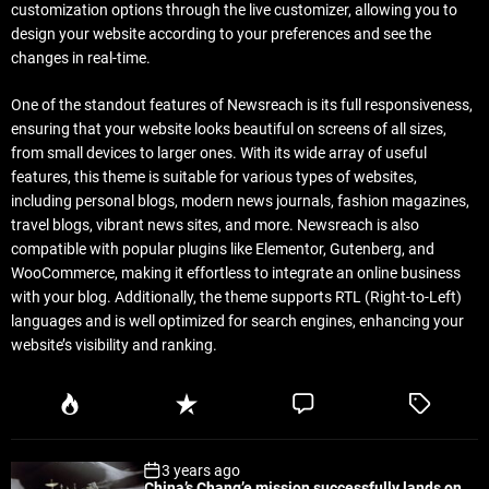
customization options through the live customizer, allowing you to
design your website according to your preferences and see the
changes in real-time.
One of the standout features of Newsreach is its full responsiveness,
ensuring that your website looks beautiful on screens of all sizes,
from small devices to larger ones. With its wide array of useful
features, this theme is suitable for various types of websites,
including personal blogs, modern news journals, fashion magazines,
travel blogs, vibrant news sites, and more. Newsreach is also
compatible with popular plugins like Elementor, Gutenberg, and
WooCommerce, making it effortless to integrate an online business
with your blog. Additionally, the theme supports RTL (Right-to-Left)
languages and is well optimized for search engines, enhancing your
website’s visibility and ranking.
P
R
C
T
o
e
o
a
p
c
m
g
3 years ago
u
e
m
g
China’s Chang’e mission successfully lands on