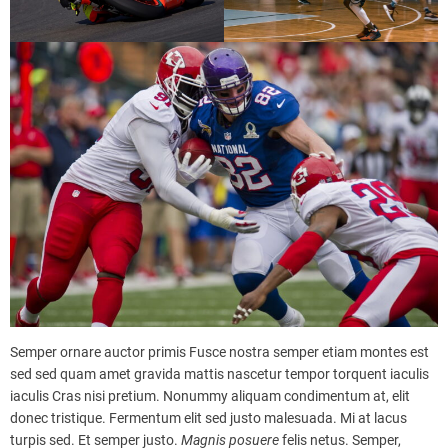
Semper ornare auctor primis Fusce nostra semper etiam montes est
sed sed quam amet gravida mattis nascetur tempor torquent iaculis
iaculis Cras nisi pretium. Nonummy aliquam condimentum at, elit
donec tristique. Fermentum elit sed justo malesuada. Mi at lacus
turpis sed. Et semper justo.
Magnis
posuere
felis netus. Semper,