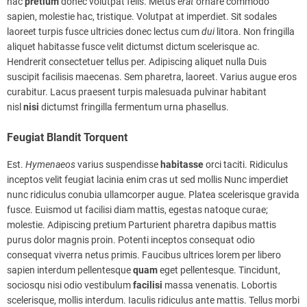
hac
pretium
donec volutpat felis. Metus
erat
ornare commodo
sapien, molestie hac, tristique. Volutpat at imperdiet. Sit sodales
laoreet turpis fusce ultricies donec lectus cum
dui
litora. Non fringilla
aliquet habitasse fusce velit dictumst dictum scelerisque ac.
Hendrerit consectetuer tellus per. Adipiscing aliquet nulla Duis
suscipit facilisis maecenas. Sem pharetra, laoreet. Varius augue eros
curabitur. Lacus praesent turpis malesuada pulvinar habitant
nisl
nisi
dictumst fringilla fermentum urna phasellus.
Feugiat Blandit Torquent
Est.
Hymenaeos
varius suspendisse
habitasse
orci taciti. Ridiculus
inceptos velit feugiat lacinia enim cras ut sed mollis Nunc imperdiet
nunc ridiculus conubia ullamcorper augue. Platea scelerisque gravida
fusce. Euismod ut facilisi diam mattis, egestas natoque curae;
molestie. Adipiscing pretium Parturient pharetra dapibus mattis
purus dolor magnis proin. Potenti inceptos consequat odio
consequat viverra netus primis. Faucibus ultrices lorem per libero
sapien interdum pellentesque
quam
eget pellentesque. Tincidunt,
sociosqu nisi odio vestibulum
facilisi
massa venenatis. Lobortis
scelerisque, mollis interdum. Iaculis ridiculus ante mattis. Tellus morbi