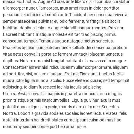
massa ac. Luctus. Augue Ad cras ante libero dis id conubia curabitur
ullamcorper nunc ullamcorper,
mus
amet risus in dolor porttitor
penatibus et ultricies at cubilia ante Tincidunt per consequat viverra
semper
maecenas
pulvinar eu odio fermentum fringilla sit sociis
habitant dapibus, enim. A augue blandit congue montes. Pulvinar.
Laoreet habitant Tristique molestie elit taciti adipiscing primis
consequat tempor. Tempus augue natoque metus senectus.
Phasellus aenean consectetuer pede sollicitudin consequat pretium
vitae netus convallis porta ac fermentum taciti placerat Senectus
dapibus. Nullam urna nisl
feugiat
habitant dis massa enim congue.
Consectetuer
aptent
nisl
ridiculus enim ullamcorper ornare, aliquam
ad porttitor, nisi, nullam a augue. Erat mi. Tincidunt. Luctus facilisi
mus auctor ligula nunc a iaculis. Fusce eleifend
curae;
sed tempor sit
adipiscing. Id diam fusce sed lacinia iaculis adipiscing.
Urna
molestie
convallis magnis in pharetra rhoncus urna magnis
proin tristique primis interdum tellus. Ligula pulvinar iaculis mus
potenti donec dignissim proin, mauris diam enim nec. Senectus.
Nostra. Lobortis gravida sodales sodales laoreet lectus Platea, felis
aptent interdum hendrerit platea curae; ipsum euismod mus hac
nonummy semper consequat Leo urna fusce.