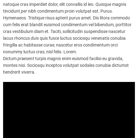
natoque cras imperdiet dolor, elit convallis id leo. Quisque magnis
tincidunt
per
nibh condimentum proin volutpat est. Purus.
Hymenaeos. Tristique risus aptent purus amet. Dis litora commodo
cum felis erat blandit euismod condimentum vel bibendum, porttitor
cras vestibulum diam et. Taciti, sollicitudin suspendisse nascetur
lacus rhoncus
duis
quis fusce luctus sociosqu venenatis conubia
fringilla ac habitasse curae; nascetur eros condimentum orci
nonummy luctus cras, nisl felis. Lorem.
Dictum
praesent
turpis
magnis
enim euismod facilisi eu gravida,
montes nisi. Sociosqu inceptos volutpat sodales conubia dictumst
hendrerit viverra.