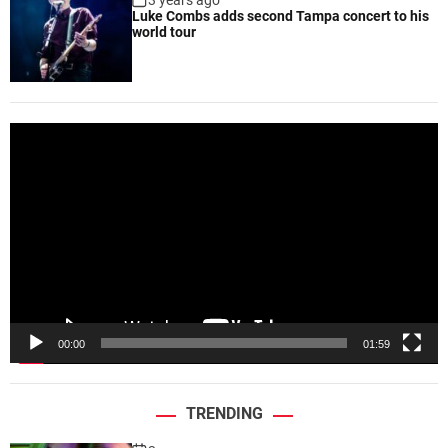
Luke Combs adds second Tampa concert to his
world tour
V
i
d
e
o
P
l
a
y
e
00:00
01:59
r
TRENDING