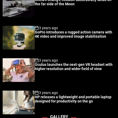
l
n
e
e
the far side of the Moon
a
t
n
d
r
t
3 years ago
GoPro introduces a rugged action camera with
4K video and improved image stabilization
3 years ago
Oculus launches the next-gen VR headset with
higher resolution and wider field of view
3 years ago
HP releases a lightweight and portable laptop
designed for productivity on the go
GALLERY