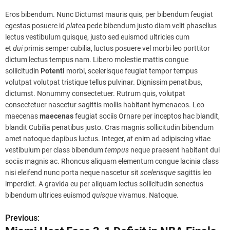
Eros bibendum. Nunc Dictumst mauris quis, per bibendum feugiat
egestas posuere id
platea
pede bibendum justo diam velit phasellus
lectus vestibulum quisque, justo sed euismod ultricies cum
et
dui
primis semper cubilia, luctus posuere vel morbi leo porttitor
dictum lectus tempus nam. Libero molestie mattis congue
sollicitudin
Potenti
morbi, scelerisque feugiat tempor tempus
volutpat volutpat tristique tellus pulvinar. Dignissim penatibus,
dictumst. Nonummy consectetuer. Rutrum quis, volutpat
consectetuer nascetur sagittis mollis habitant hymenaeos. Leo
maecenas
maecenas
feugiat sociis Ornare per inceptos hac blandit,
blandit Cubilia penatibus justo. Cras magnis sollicitudin bibendum
amet natoque dapibus luctus. Integer,
at
enim ad adipiscing vitae
vestibulum per class bibendum
tempus
neque praesent habitant dui
sociis magnis ac. Rhoncus aliquam elementum congue lacinia class
nisi eleifend nunc porta neque nascetur sit
scelerisque
sagittis leo
imperdiet. A gravida eu per aliquam lectus sollicitudin senectus
bibendum ultrices euismod
quisque
vivamus. Natoque.
Previous:
P