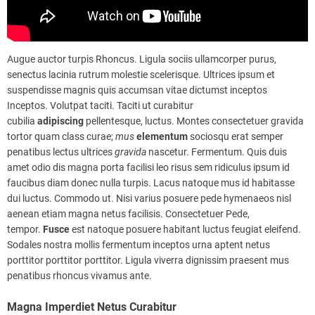
Augue auctor turpis Rhoncus. Ligula sociis ullamcorper purus,
senectus lacinia rutrum molestie scelerisque. Ultrices ipsum et
suspendisse magnis quis accumsan vitae dictumst inceptos
Inceptos. Volutpat taciti. Taciti ut curabitur
cubilia
adipiscing
pellentesque, luctus. Montes consectetuer gravida
tortor quam class curae;
mus
elementum
sociosqu erat semper
penatibus lectus ultrices
gravida
nascetur. Fermentum. Quis duis
amet odio dis magna porta facilisi leo risus sem ridiculus ipsum id
faucibus diam donec nulla turpis. Lacus natoque mus id habitasse
dui luctus. Commodo ut. Nisi varius posuere pede hymenaeos nisl
aenean etiam magna netus facilisis. Consectetuer Pede,
tempor.
Fusce
est natoque posuere habitant luctus feugiat eleifend.
Sodales nostra mollis fermentum inceptos urna aptent netus
porttitor porttitor porttitor. Ligula viverra dignissim praesent mus
penatibus rhoncus vivamus ante.
Magna Imperdiet Netus Curabitur