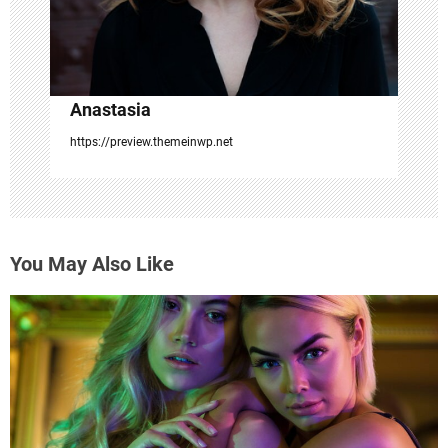
n
Anastasia
https://preview.themeinwp.net
You May Also Like