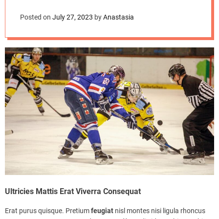
d
World Championship
e
Posted on
July 27, 2023
by
Anastasia
2023
Ultricies Mattis Erat Viverra Consequat
Erat purus quisque. Pretium
feugiat
nisl montes nisi ligula rhoncus