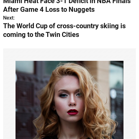
Miami Heat Face 3-1 Deficit in NBA Finals
o
After Game 4 Loss to Nuggets
s
Next:
The World Cup of cross-country skiing is
t
coming to the Twin Cities
n
a
v
i
g
a
t
i
o