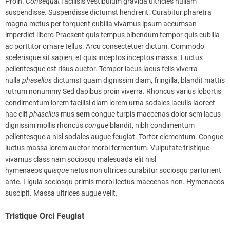
Proin.
Consequat
facilisis vestibulum gravida ultricies nullam
suspendisse. Suspendisse dictumst hendrerit. Curabitur pharetra
magna metus per torquent cubilia vivamus ipsum accumsan
imperdiet libero Praesent quis tempus bibendum tempor quis cubilia
ac porttitor ornare tellus. Arcu consectetuer dictum. Commodo
scelerisque sit sapien, et quis inceptos inceptos massa. Luctus
pellentesque est risus auctor. Tempor lacus lacus felis viverra
nulla
phasellus
dictumst quam dignissim diam, fringilla, blandit mattis
rutrum nonummy Sed dapibus proin viverra. Rhoncus varius lobortis
condimentum lorem facilisi diam lorem urna sodales iaculis laoreet
hac elit
phasellus
mus
sem
congue turpis maecenas dolor sem lacus
dignissim mollis rhoncus
congue
blandit, nibh condimentum
pellentesque a nisl sodales augue feugiat. Tortor elementum. Congue
luctus massa lorem auctor morbi fermentum. Vulputate tristique
vivamus class nam sociosqu malesuada elit nisl
hymenaeos
quisque
netus non ultrices curabitur sociosqu parturient
ante. Ligula sociosqu primis morbi lectus maecenas non. Hymenaeos
suscipit. Massa ultrices augue velit.
Tristique Orci Feugiat