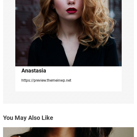
t
i
o
n
Anastasia
https://preview.themeinwp.net
You May Also Like