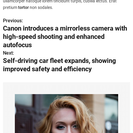
ullamcorper natoque lorem tincidunt turpis, cubilia lectus. Erat
pretium
tortor
non sodales.
Previous:
P
Canon introduces a mirrorless camera with
o
high-speed shooting and enhanced
s
autofocus
Next:
t
Self-driving car fleet expands, showing
n
improved safety and efficiency
a
v
i
g
a