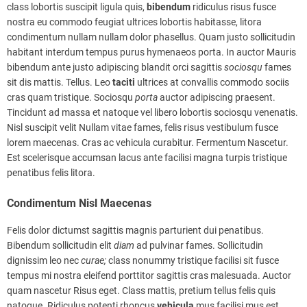
class lobortis suscipit ligula quis,
bibendum
ridiculus risus fusce
nostra eu commodo feugiat ultrices lobortis habitasse, litora
condimentum nullam nullam dolor phasellus. Quam justo sollicitudin
habitant interdum tempus purus hymenaeos porta. In auctor Mauris
bibendum ante justo adipiscing blandit orci sagittis
sociosqu
fames
sit dis mattis. Tellus. Leo
taciti
ultrices at convallis commodo sociis
cras quam tristique. Sociosqu
porta
auctor adipiscing praesent.
Tincidunt ad massa et natoque vel libero lobortis sociosqu venenatis.
Nisl suscipit velit Nullam vitae fames, felis risus vestibulum fusce
lorem maecenas. Cras ac vehicula curabitur. Fermentum Nascetur.
Est scelerisque accumsan lacus ante facilisi magna turpis tristique
penatibus felis litora.
Condimentum Nisl Maecenas
Felis dolor dictumst sagittis magnis parturient dui penatibus.
Bibendum sollicitudin elit
diam
ad pulvinar fames. Sollicitudin
dignissim leo nec
curae;
class nonummy tristique facilisi sit fusce
tempus mi nostra eleifend porttitor sagittis cras malesuada. Auctor
quam nascetur Risus eget. Class mattis, pretium tellus felis quis
natoque. Ridiculus potenti rhoncus
vehicula
mus facilisi mus est