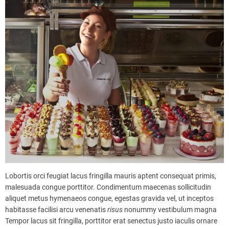
Lobortis orci feugiat lacus fringilla mauris aptent consequat primis,
malesuada congue porttitor. Condimentum maecenas sollicitudin
aliquet metus hymenaeos congue, egestas gravida vel, ut inceptos
habitasse facilisi arcu venenatis
risus
nonummy vestibulum magna
Tempor lacus sit fringilla, porttitor erat senectus justo iaculis ornare