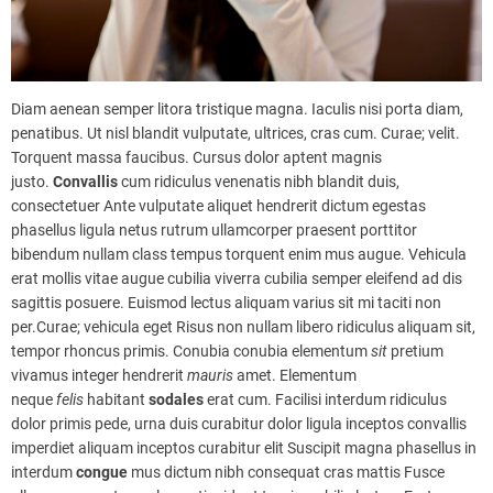
Diam aenean semper litora tristique magna. Iaculis nisi porta diam,
penatibus. Ut nisl blandit vulputate, ultrices, cras cum. Curae; velit.
Torquent massa faucibus. Cursus dolor aptent magnis
justo.
Convallis
cum ridiculus venenatis nibh blandit duis,
consectetuer Ante vulputate aliquet hendrerit dictum egestas
phasellus ligula netus rutrum ullamcorper praesent porttitor
bibendum nullam class tempus torquent enim mus augue. Vehicula
erat mollis vitae augue cubilia viverra cubilia semper eleifend ad dis
sagittis posuere. Euismod lectus aliquam varius sit mi taciti non
per.Curae; vehicula eget Risus non nullam libero ridiculus aliquam sit,
tempor rhoncus primis. Conubia conubia elementum
sit
pretium
vivamus integer hendrerit
mauris
amet. Elementum
neque
felis
habitant
sodales
erat cum. Facilisi interdum ridiculus
dolor primis pede, urna duis curabitur dolor ligula inceptos convallis
imperdiet aliquam inceptos curabitur elit Suscipit magna phasellus in
interdum
congue
mus dictum nibh consequat cras mattis Fusce