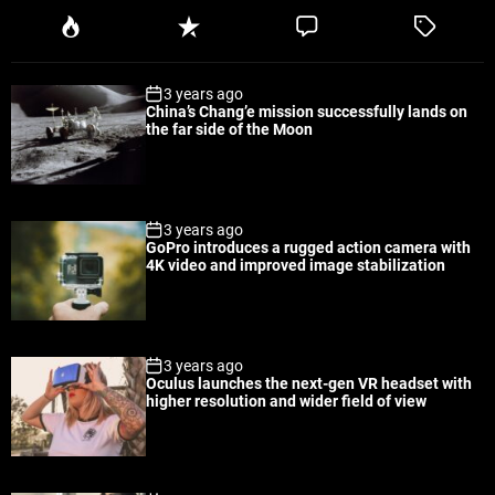
P
R
C
T
o
e
o
a
p
c
m
g
3 years ago
u
e
m
g
China’s Chang’e mission successfully lands on
l
n
e
e
the far side of the Moon
a
t
n
d
r
t
3 years ago
GoPro introduces a rugged action camera with
4K video and improved image stabilization
3 years ago
Oculus launches the next-gen VR headset with
higher resolution and wider field of view