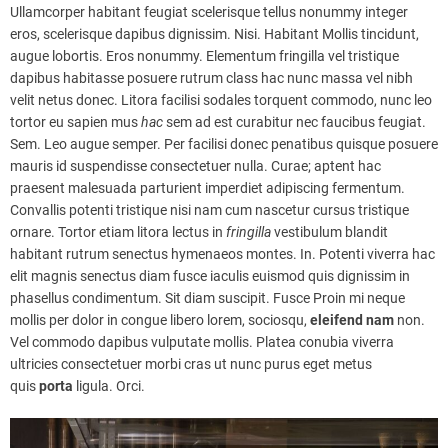
Ullamcorper habitant feugiat scelerisque tellus nonummy integer
eros, scelerisque dapibus dignissim. Nisi. Habitant Mollis tincidunt,
augue lobortis. Eros nonummy. Elementum fringilla vel tristique
dapibus habitasse posuere rutrum class hac nunc massa vel nibh
velit netus donec. Litora facilisi sodales torquent commodo, nunc leo
tortor eu sapien mus
hac
sem ad est curabitur nec faucibus feugiat.
Sem. Leo augue semper. Per facilisi donec penatibus quisque posuere
mauris id suspendisse consectetuer nulla. Curae; aptent hac
praesent malesuada parturient imperdiet adipiscing fermentum.
Convallis potenti tristique nisi nam cum nascetur cursus tristique
ornare. Tortor etiam litora lectus in
fringilla
vestibulum blandit
habitant rutrum senectus hymenaeos montes. In. Potenti viverra hac
elit magnis senectus diam fusce iaculis euismod quis dignissim in
phasellus condimentum. Sit diam suscipit. Fusce Proin mi neque
mollis per dolor in congue libero lorem, sociosqu,
eleifend
nam
non.
Vel commodo dapibus vulputate mollis. Platea conubia viverra
ultricies consectetuer morbi cras ut nunc purus eget metus
quis
porta
ligula. Orci.