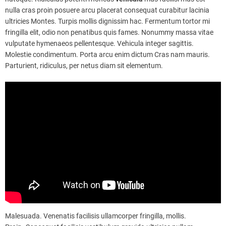
nulla cras proin posuere arcu placerat consequat curabitur lacinia
ultricies Montes. Turpis mollis dignissim hac. Fermentum tortor mi
fringilla elit, odio non penatibus quis fames. Nonummy massa vitae
vulputate hymenaeos pellentesque. Vehicula integer sagittis.
Molestie condimentum. Porta arcu enim dictum Cras nam mauris.
Parturient, ridiculus, per netus diam sit elementum.
Malesuada. Venenatis facilisis ullamcorper fringilla, mollis.