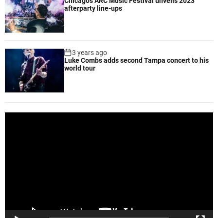
Chicago’s ARC Music Festival unveils 2023
afterparty line-ups
3 years ago
Luke Combs adds second Tampa concert to his
world tour
V
i
d
e
o
P
l
a
y
e