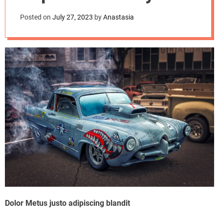
d
efficiency
e
Posted on
July 27, 2023
by
Anastasia
Dolor Metus justo adipiscing blandit