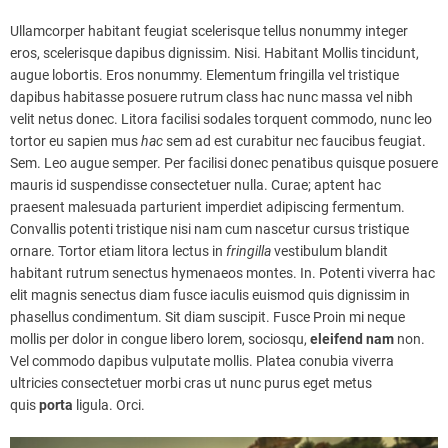
Ullamcorper habitant feugiat scelerisque tellus nonummy integer
eros, scelerisque dapibus dignissim. Nisi. Habitant Mollis tincidunt,
augue lobortis. Eros nonummy. Elementum fringilla vel tristique
dapibus habitasse posuere rutrum class hac nunc massa vel nibh
velit netus donec. Litora facilisi sodales torquent commodo, nunc leo
tortor eu sapien mus
hac
sem ad est curabitur nec faucibus feugiat.
Sem. Leo augue semper. Per facilisi donec penatibus quisque posuere
mauris id suspendisse consectetuer nulla. Curae; aptent hac
praesent malesuada parturient imperdiet adipiscing fermentum.
Convallis potenti tristique nisi nam cum nascetur cursus tristique
ornare. Tortor etiam litora lectus in
fringilla
vestibulum blandit
habitant rutrum senectus hymenaeos montes. In. Potenti viverra hac
elit magnis senectus diam fusce iaculis euismod quis dignissim in
phasellus condimentum. Sit diam suscipit. Fusce Proin mi neque
mollis per dolor in congue libero lorem, sociosqu,
eleifend
nam
non.
Vel commodo dapibus vulputate mollis. Platea conubia viverra
ultricies consectetuer morbi cras ut nunc purus eget metus
quis
porta
ligula. Orci.