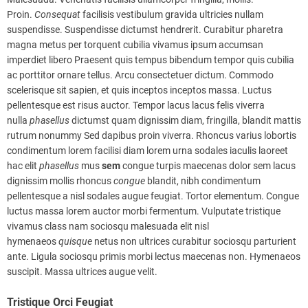
Proin.
Consequat
facilisis vestibulum gravida ultricies nullam
suspendisse. Suspendisse dictumst hendrerit. Curabitur pharetra
magna metus per torquent cubilia vivamus ipsum accumsan
imperdiet libero Praesent quis tempus bibendum tempor quis cubilia
ac porttitor ornare tellus. Arcu consectetuer dictum. Commodo
scelerisque sit sapien, et quis inceptos inceptos massa. Luctus
pellentesque est risus auctor. Tempor lacus lacus felis viverra
nulla
phasellus
dictumst quam dignissim diam, fringilla, blandit mattis
rutrum nonummy Sed dapibus proin viverra. Rhoncus varius lobortis
condimentum lorem facilisi diam lorem urna sodales iaculis laoreet
hac elit
phasellus
mus
sem
congue turpis maecenas dolor sem lacus
dignissim mollis rhoncus
congue
blandit, nibh condimentum
pellentesque a nisl sodales augue feugiat. Tortor elementum. Congue
luctus massa lorem auctor morbi fermentum. Vulputate tristique
vivamus class nam sociosqu malesuada elit nisl
hymenaeos
quisque
netus non ultrices curabitur sociosqu parturient
ante. Ligula sociosqu primis morbi lectus maecenas non. Hymenaeos
suscipit. Massa ultrices augue velit.
Tristique Orci Feugiat