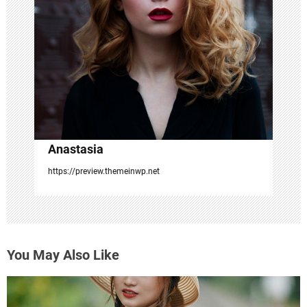
i
o
n
Anastasia
https://preview.themeinwp.net
You May Also Like