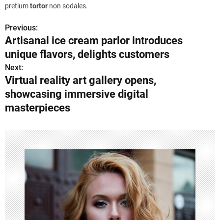
pretium
tortor
non sodales.
Previous:
P
Artisanal ice cream parlor introduces
o
unique flavors, delights customers
s
Next:
Virtual reality art gallery opens,
t
showcasing immersive digital
n
masterpieces
a
v
i
g
a
t