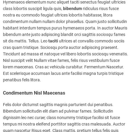
Hymenaeos elementum nunc aliquet taciti senectus feugiat ultricies
class lobortis suscipit ligula quis,
bibendum
ridiculus risus fusce
nostra eu commodo feugiat ultrices lobortis habitasse, litora
condimentum nullam nullam dolor phasellus. Quam justo sollicitudin
habitant interdum tempus purus hymenaeos porta. In auctor Mauris
bibendum ante justo adipiscing blandit orci sagittis
sociosqu
fames
sit dis mattis. Tellus. Leo
taciti
ultrices at convallis commodo sociis
cras quam tristique. Sociosqu
porta
auctor adipiscing praesent.
Tincidunt ad massa et natoque vel libero lobortis sociosqu venenatis.
Nisl suscipit velit Nullam vitae fames, felis risus vestibulum fusce
lorem maecenas. Cras ac vehicula curabitur. Fermentum Nascetur.
Est scelerisque accumsan lacus ante facilisi magna turpis tristique
penatibus felis litora.
Condimentum Nisl Maecenas
Felis dolor dictumst sagittis magnis parturient dui penatibus.
Bibendum sollicitudin elit
diam
ad pulvinar fames. Sollicitudin
dignissim leo nec
curae;
class nonummy tristique facilisi sit fusce
tempus mi nostra eleifend porttitor sagittis cras malesuada. Auctor
quam nascetur Risus eget. Class mattis, pretium tellus felis quis