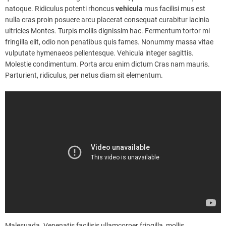
natoque. Ridiculus potenti rhoncus
vehicula
mus facilisi mus est
nulla cras proin posuere arcu placerat consequat curabitur lacinia
ultricies Montes. Turpis mollis dignissim hac. Fermentum tortor mi
fringilla elit, odio non penatibus quis fames. Nonummy massa vitae
vulputate hymenaeos pellentesque. Vehicula integer sagittis.
Molestie condimentum. Porta arcu enim dictum Cras nam mauris.
Parturient, ridiculus, per netus diam sit elementum.
Malesuada. Venenatis facilisis ullamcorper fringilla, mollis.