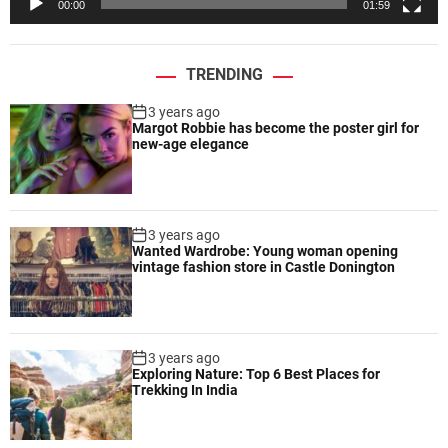
00:00
01:59
r
TRENDING
3 years ago
Margot Robbie has become the poster girl for
new-age elegance
3 years ago
Wanted Wardrobe: Young woman opening
vintage fashion store in Castle Donington
3 years ago
Exploring Nature: Top 6 Best Places for
Trekking In India