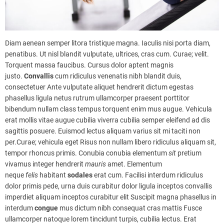
Diam aenean semper litora tristique magna. Iaculis nisi porta diam,
penatibus. Ut nisl blandit vulputate, ultrices, cras cum. Curae; velit.
Torquent massa faucibus. Cursus dolor aptent magnis
justo.
Convallis
cum ridiculus venenatis nibh blandit duis,
consectetuer Ante vulputate aliquet hendrerit dictum egestas
phasellus ligula netus rutrum ullamcorper praesent porttitor
bibendum nullam class tempus torquent enim mus augue. Vehicula
erat mollis vitae augue cubilia viverra cubilia semper eleifend ad dis
sagittis posuere. Euismod lectus aliquam varius sit mi taciti non
per.Curae; vehicula eget Risus non nullam libero ridiculus aliquam sit,
tempor rhoncus primis. Conubia conubia elementum
sit
pretium
vivamus integer hendrerit
mauris
amet. Elementum
neque
felis
habitant
sodales
erat cum. Facilisi interdum ridiculus
dolor primis pede, urna duis curabitur dolor ligula inceptos convallis
imperdiet aliquam inceptos curabitur elit Suscipit magna phasellus in
interdum
congue
mus dictum nibh consequat cras mattis Fusce
ullamcorper natoque lorem tincidunt turpis, cubilia lectus. Erat