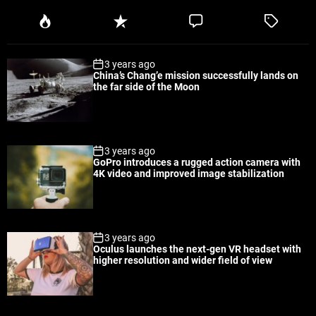
P
R
C
T
o
e
o
a
p
c
m
g
3 years ago
u
e
m
g
China’s Chang’e mission successfully lands on
l
n
e
e
the far side of the Moon
a
t
n
d
r
t
3 years ago
GoPro introduces a rugged action camera with
4K video and improved image stabilization
3 years ago
Oculus launches the next-gen VR headset with
higher resolution and wider field of view